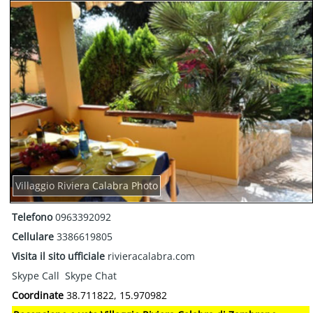
Villaggio Riviera Calabra Photo
Telefono
0963392092
Cellulare
3386619805
Visita il sito ufficiale
rivieracalabra.com
Skype Call
Skype Chat
Coordinate
38.711822, 15.970982