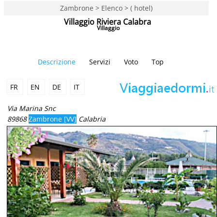
Zambrone > Elenco > ( hotel)
Villaggio Riviera Calabra
Villaggio
Descrizione
Servizi
Voto
Top
FR
EN
DE
IT
Via Marina Snc
89868
Zambrone [VV]
Calabria