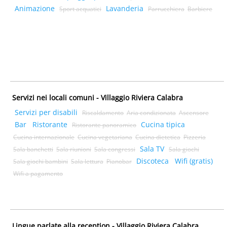
Animazione
Lavanderia
Sport acquatici
Parrucchiera
Barbiere
Servizi nei locali comuni - Villaggio Riviera Calabra
Servizi per disabili
Riscaldamento
Aria condizionata
Ascensore
Bar
Ristorante
Cucina tipica
Ristorante panoramico
Cucina internazionale
Cucina vegetariana
Cucina dietetica
Pizzeria
Sala TV
Sala banchetti
Sala riunioni
Sala congressi
Sala giochi
Discoteca
Wifi (gratis)
Sala giochi bambini
Sala lettura
Pianobar
Wifi a pagamento
Lingue parlate alla reception - Villaggio Riviera Calabra