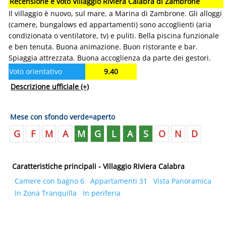
Recensione e voto Villaggio Riviera Calabra di Zambrone
Il villaggio è nuovo, sul mare, a Marina di Zambrone. Gli alloggi
(camere, bungalows ed appartamenti) sono accoglienti (aria
condizionata o ventilatore, tv) e puliti. Bella piscina funzionale
e ben tenuta. Buona animazione. Buon ristorante e bar.
Spiaggia attrezzata. Buona accoglienza da parte dei gestori.
Voto orientativo
9.40
Descrizione ufficiale
(+)
Mese con sfondo verde=aperto
G
F
M
A
M
G
L
A
S
O
N
D
Caratteristiche principali - Villaggio Riviera Calabra
Camere con bagno 6
Appartamenti 31
Vista Panoramica
In Zona Tranquilla
In periferia