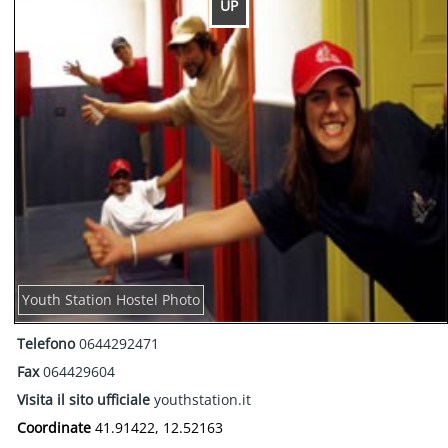
UP
Youth Station Hostel Photo
Telefono
0644292471
Fax
064429604
Visita il sito ufficiale
youthstation.it
Coordinate
41.91422, 12.52163