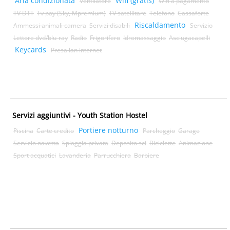
Aria condizionata
Wifi (gratis)
Ventilatore
Wifi a pagamento
TV DTT
Tv pay (Sky, Mpremium)
TV satellitare
Telefono
Cassaforte
Riscaldamento
Ammessi animali camera
Servizi disabili
Servizio
Lettore dvd/blu-ray
Radio
Frigorifero
Idromassaggio
Asciugacapelli
Keycards
Presa lan internet
Servizi aggiuntivi - Youth Station Hostel
Portiere notturno
Piscina
Carte credito
Parcheggio
Garage
Servizio navetta
Spiaggia privata
Deposito sci
Biciclette
Animazione
Sport acquatici
Lavanderia
Parrucchiera
Barbiere