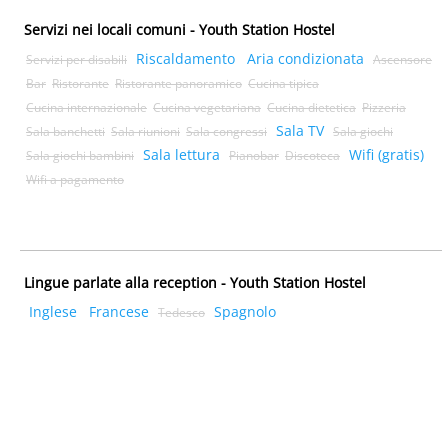
Servizi nei locali comuni - Youth Station Hostel
Riscaldamento
Aria condizionata
Servizi per disabili
Ascensore
Bar
Ristorante
Ristorante panoramico
Cucina tipica
Cucina internazionale
Cucina vegetariana
Cucina dietetica
Pizzeria
Sala TV
Sala banchetti
Sala riunioni
Sala congressi
Sala giochi
Sala lettura
Wifi (gratis)
Sala giochi bambini
Pianobar
Discoteca
Wifi a pagamento
Lingue parlate alla reception - Youth Station Hostel
Inglese
Francese
Spagnolo
Tedesco