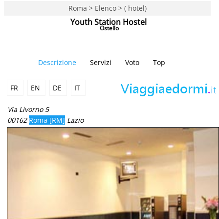
Roma > Elenco > ( hotel)
Youth Station Hostel
Ostello
Descrizione
Servizi
Voto
Top
FR
EN
DE
IT
Via Livorno 5
00162
Roma [RM]
Lazio