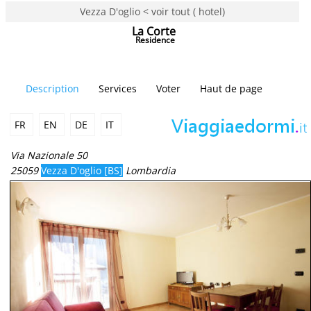
Vezza D'oglio < voir tout ( hotel)
La Corte
Residence
Description
Services
Voter
Haut de page
FR
EN
DE
IT
Via Nazionale 50
25059
Vezza D'oglio [BS]
Lombardia