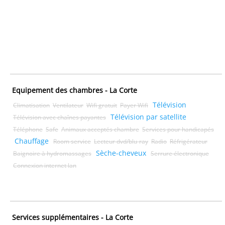
Equipement des chambres - La Corte
Télévision
Climatisation
Ventilateur
Wifi gratuit
Payer Wifi
Télévision par satellite
Télévision avec chaînes payantes
Téléphone
Safe
Animaux acceptés chambre
Services pour handicapés
Chauffage
Room service
Lecteur dvd/blu-ray
Radio
Réfrigérateur
Sèche-cheveux
Baignoire à hydromassages
Serrure électronique
Connexion internet lan
Services supplémentaires - La Corte