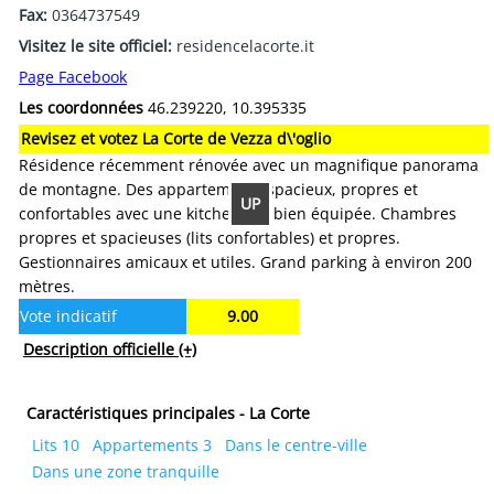
Fax:
0364737549
Visitez le site officiel:
residencelacorte.it
Page Facebook
Les coordonnées
46.239220, 10.395335
Revisez et votez La Corte de Vezza d\'oglio
Résidence récemment rénovée avec un magnifique panorama
de montagne. Des appartements spacieux, propres et
UP
confortables avec une kitchenette bien équipée. Chambres
propres et spacieuses (lits confortables) et propres.
Gestionnaires amicaux et utiles. Grand parking à environ 200
mètres.
Vote indicatif
9.00
Description officielle
(+)
Caractéristiques principales - La Corte
Lits 10
Appartements 3
Dans le centre-ville
Dans une zone tranquille