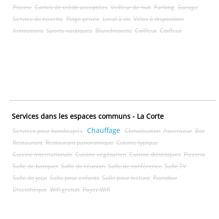
Piscine
Cartes de crédit acceptées
Veilleur de nuit
Parking
Garage
Service de navette
Plage privée
Local à ski
Vélos à disposition
Animations
Sports nautiques
Blanchisserie
Coiffeur
Coiffeur
Services dans les espaces communs - La Corte
Chauffage
Services pour handicapés
Climatisation
Ascenseur
Bar
Restaurant
Restaurant panoramique
Cuisine typique
Cuisine internationale
Cuisine végétarien
Cuisine diététiques
Pizzeria
Salle de banquet
Salle de réunion
Salle de conférence
Salle TV
Salle de jeux
Salle pour enfants
Salle pour lecture
Pianobar
Discothèque
Wifi gratuit
Payer Wifi