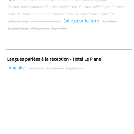
Cuisine internationale
Cuisine végétarien
Cuisine diététiques
Pizzeria
Salle de banquet
Salle de réunion
Salle de conférence
Salle TV
Salle pour lecture
Salle de jeux
Salle pour enfants
Pianobar
Discothèque
Wifi gratuit
Payer Wifi
Langues parlées à la réception - Hotel Le Piane
Anglaise
Française
Allemande
Espagnole