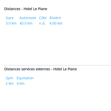
Distances - Hotel Le Piane
Gare
Autoroute
Côte
Rivière
3.0 km
40.0 km
n.d.
4.00 km
Distances services externes - Hotel Le Piane
Gym
Equitation
2 km
4 km