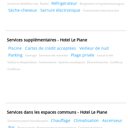
Réfrigérateur
Lecteur dvd/blu-ray
Radio
Baignoire à hydromassages
Sèche-cheveux
Serrure électronique
Connexion internet lan
Services supplémentaires - Hotel Le Piane
Piscine
Cartes de crédit acceptées
Veilleur de nuit
Parking
Plage privée
Garage
Service de navette
Local à ski
Vélos à disposition
Animations
Sports nautiques
Blanchisserie
Coiffeur
Coiffeur
Services dans les espaces communs - Hotel Le Piane
Chauffage
Climatisation
Ascenseur
Services pour handicapés
Bar
Restaurant
Restaurant panoramique
Cuisine typique