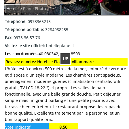
Hotel Le Piane Photo
Telephone:
0973365215
Téléphone portable:
3284988255
Fax:
0973 36 57 76
Visitez le site officiel:
hotellepiane.it
Les coordonnées
40.080342, 15.578503
UP
Revisez et votez Hotel Le Piane de Villammare
L'hôtel est à environ 500 mètres de la mer, entouré de verdure
et dispose d'un style moderne. Les chambres sont spacieux,
aménagement moderne guéries (climatisation centrale, wifi
gratuit, TV LCD 18-22 ") et propre. Les salles de bain
fonctionnelle, avec une belle grande douche. Petit déjeuner
simple mais un grand parking et une petite piscine. avec
terrasse bien entretenu. le restaurant propose des repas de
bonne qualité. Excellente traitement par le personnel et un
bon rapport qualité-prix.
Vote indicatif
8.50