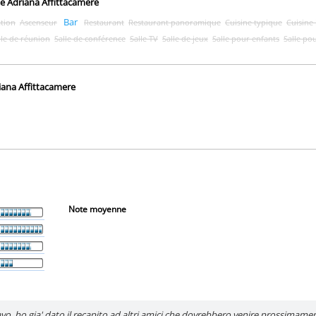
e Adriana Affittacamere
Bar
ation
Ascenseur
Restaurant
Restaurant panoramique
Cuisine typique
Cuisine 
lle de réunion
Salle de conférence
Salle TV
Salle de jeux
Salle pour enfants
Salle pou
iana Affittacamere
Note moyenne
o, ho gia' dato il recapito ad altri amici che dovrebbero venire prossimame