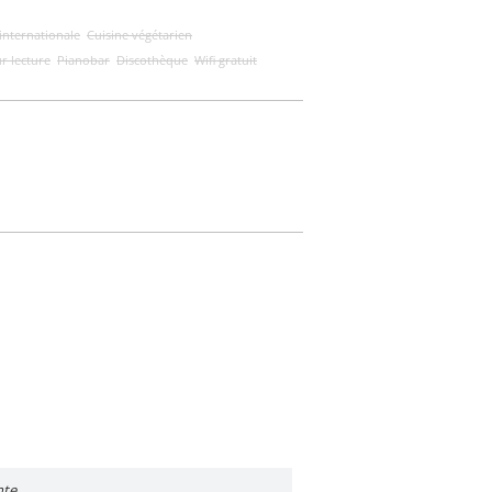
internationale
Cuisine végétarien
r lecture
Pianobar
Discothèque
Wifi gratuit
nte.