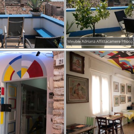
Meuble Adriana Affittacamere Photo