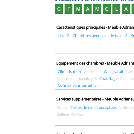
G
F
M
A
M
G
L
A
Caractéristiques principales - Meuble Adria
Lits 12
Chambres avec salle de bains 8
S
Equipement des chambres - Meuble Adriana
Climatisation
Wifi gratuit
Ventilateur
Payer
Chauffage
Services pour handicapés
Room se
Connexion internet lan
Services supplémentaires - Meuble Adriana 
Cartes de crédit acceptées
Piscine
Veilleur 
Coiffeur
Coiffeur