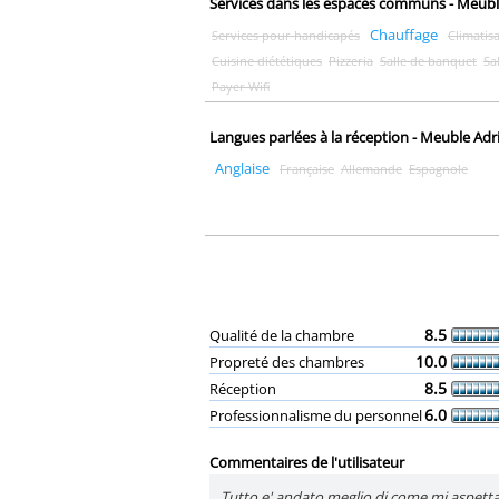
Services dans les espaces communs - Meubl
Chauffage
Services pour handicapés
Climatis
Cuisine diététiques
Pizzeria
Salle de banquet
Sa
Payer Wifi
Langues parlées à la réception - Meuble Adr
Anglaise
Française
Allemande
Espagnole
8.5
Qualité de la chambre
10.0
Propreté des chambres
8.5
Réception
6.0
Professionnalisme du personnel
Commentaires de l'utilisateur
Tutto e' andato meglio di come mi aspettav