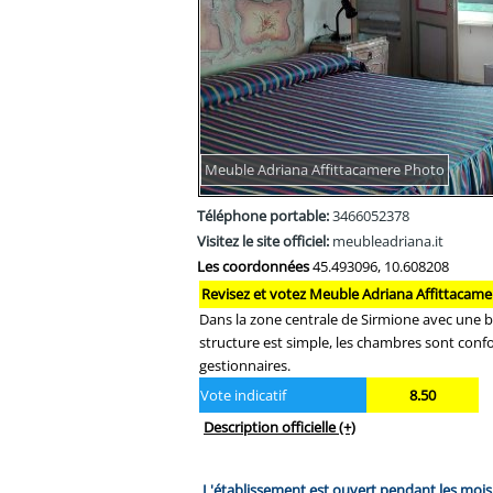
Meuble Adriana Affittacamere Photo
Téléphone portable:
3466052378
Visitez le site officiel:
meubleadriana.it
Les coordonnées
45.493096, 10.608208
Revisez et votez Meuble Adriana Affittacame
Dans la zone centrale de Sirmione avec une b
structure est simple, les chambres sont confor
gestionnaires.
Vote indicatif
8.50
Description officielle
(+)
L'établissement est ouvert pendant les moi