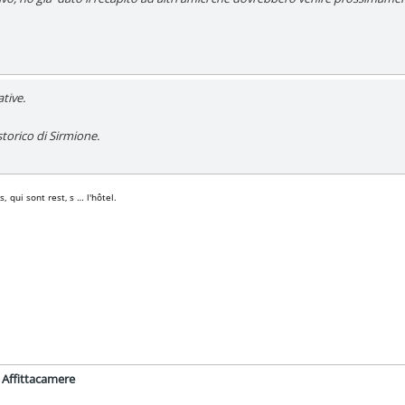
tive.
storico di Sirmione.
 qui sont rest‚ s … l'hôtel.
 Affittacamere