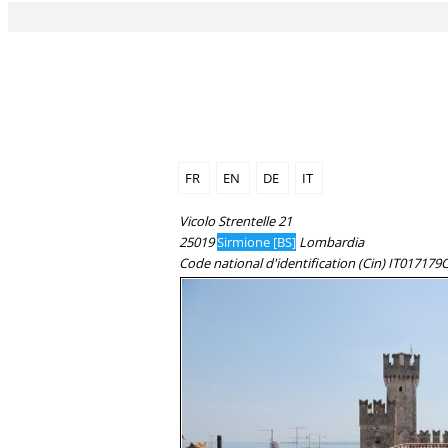
FR
EN
DE
IT
Vicolo Strentelle 21
25019
Sirmione [BS]
Lombardia
Code national d'identification (Cin) IT0171