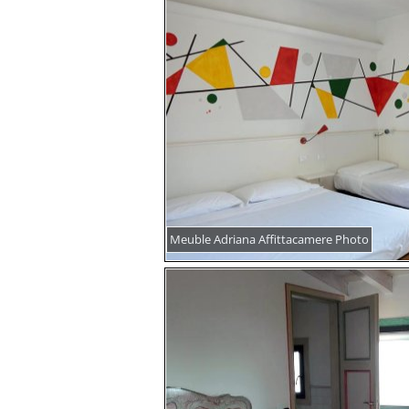
Meuble Adriana Affittacamere Photo