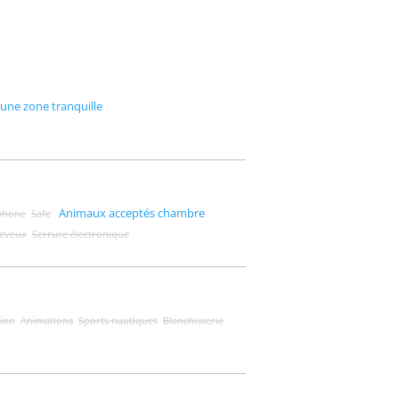
une zone tranquille
Animaux acceptés chambre
phone
Safe
heveux
Serrure électronique
tion
Animations
Sports nautiques
Blanchisserie