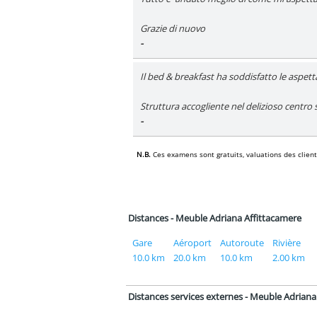
Grazie di nuovo
-
Il bed & breakfast ha soddisfatto le aspetta
Struttura accogliente nel delizioso centro 
-
N.B.
Ces examens sont gratuits‚ valuations des clients,
Distances - Meuble Adriana Affittacamere
Gare
Aéroport
Autoroute
Rivière
10.0 km
20.0 km
10.0 km
2.00 km
Distances services externes - Meuble Adriana