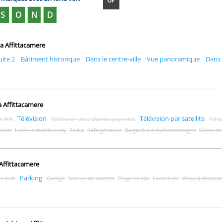
UP
S
O
N
D
na Affittacamere
uite 2
Bâtiment historique
Dans le centre-ville
Vue panoramique
Dans 
 Affittacamere
Télévision
Télévision par satellite
 Wifi
Télévision avec chaînes payantes
Télé
rvice
Lecteur dvd/blu-ray
Radio
Réfrigérateur
Baignoire à hydromassages
Sèche-c
Affittacamere
Parking
de nuit
Garage
Service de navette
Plage privée
Local à ski
Vélos à disposi