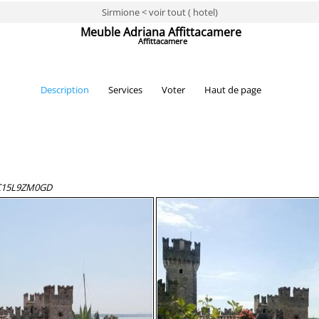
Sirmione < voir tout ( hotel)
Meuble Adriana Affittacamere
Affittacamere
Description
Services
Voter
Haut de page
79C15L9ZM0GD