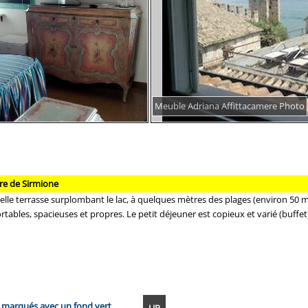
Meuble Adriana Affittacamere Photo
re de Sirmione
elle terrasse surplombant le lac, à quelques mètres des plages (environ 50 m
tables, spacieuses et propres. Le petit déjeuner est copieux et varié (buffet)
s marqués avec un fond vert