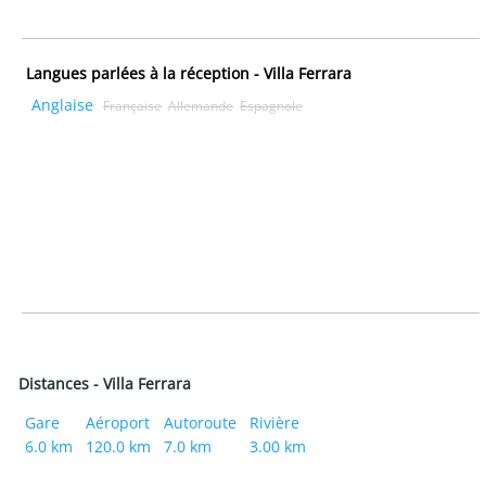
Langues parlées à la réception - Villa Ferrara
Anglaise
Française
Allemande
Espagnole
Distances - Villa Ferrara
Gare
Aéroport
Autoroute
Rivière
6.0 km
120.0 km
7.0 km
3.00 km