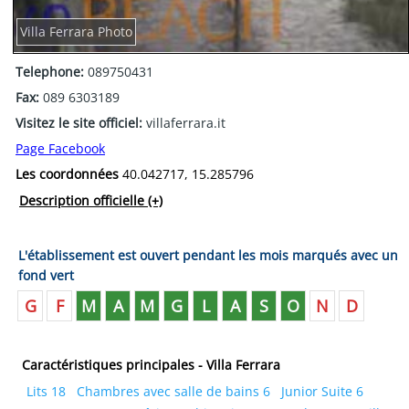
Villa Ferrara Photo
Telephone:
089750431
Fax:
089 6303189
Visitez le site officiel:
villaferrara.it
Page Facebook
Les coordonnées
40.042717, 15.285796
Description officielle
(+)
L'établissement est ouvert pendant les mois marqués avec un
fond vert
G
F
M
A
M
G
L
A
S
O
N
D
Caractéristiques principales - Villa Ferrara
Lits 18
Chambres avec salle de bains 6
Junior Suite 6