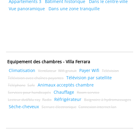
Appartements 3
Bâtiment historique
Dans le centre-ville
Vue panoramique
Dans une zone tranquille
Equipement des chambres - Villa Ferrara
Climatisation
Payer Wifi
Ventilateur
Wifi gratuit
Télévision
Télévision par satellite
Télévision avec chaînes payantes
Animaux acceptés chambre
Téléphone
Safe
Chauffage
Services pour handicapés
Room service
Réfrigérateur
Lecteur dvd/blu-ray
Radio
Baignoire à hydromassages
Sèche-cheveux
Serrure électronique
Connexion internet lan