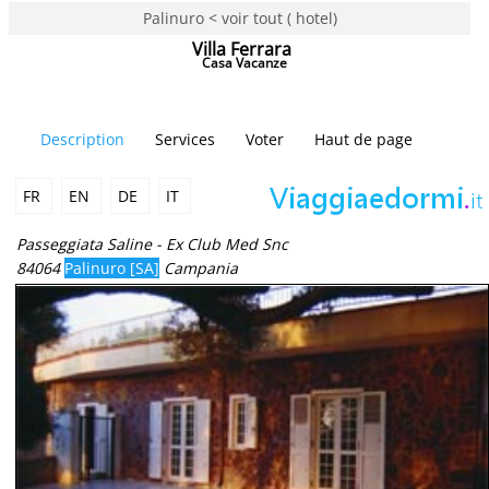
Palinuro < voir tout ( hotel)
Villa Ferrara
Casa Vacanze
Description
Services
Voter
Haut de page
FR
EN
DE
IT
Passeggiata Saline - Ex Club Med Snc
84064
Palinuro [SA]
Campania