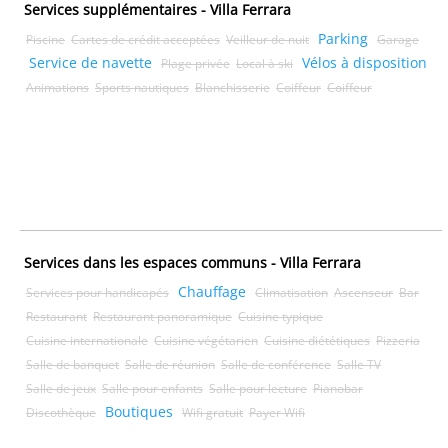
Services supplémentaires - Villa Ferrara
Parking
Piscine
Cartes de crédit acceptées
Veilleur de nuit
Garage
Service de navette
Vélos à disposition
Plage privée
Local à ski
Animations
Sports nautiques
Blanchisserie
Coiffeur
Coiffeur
Services dans les espaces communs - Villa Ferrara
Chauffage
Services pour handicapés
Climatisation
Ascenseur
Bar
Restaurant
Restaurant panoramique
Cuisine typique
Cuisine internationale
Cuisine végétarien
Cuisine diététiques
Pizzeria
Salle de banquet
Salle de réunion
Salle de conférence
Salle TV
Salle de jeux
Salle pour enfants
Salle pour lecture
Pianobar
Boutiques
Discothèque
Wifi gratuit
Payer Wifi