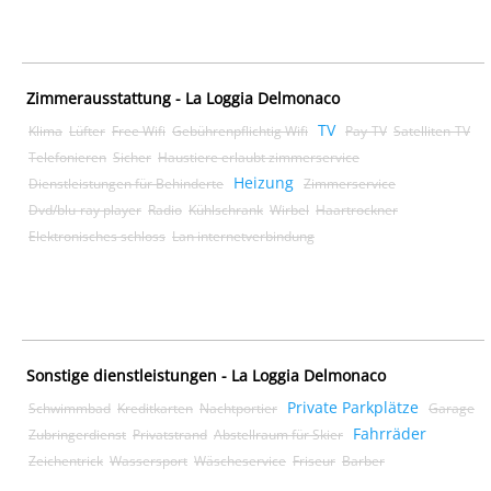
Zimmerausstattung - La Loggia Delmonaco
TV
Klima
Lüfter
Free Wifi
Gebührenpflichtig Wifi
Pay-TV
Satelliten-TV
Telefonieren
Sicher
Haustiere erlaubt zimmerservice
Heizung
Dienstleistungen für Behinderte
Zimmerservice
Dvd/blu-ray player
Radio
Kühlschrank
Wirbel
Haartrockner
Elektronisches schloss
Lan internetverbindung
Sonstige dienstleistungen - La Loggia Delmonaco
Private Parkplätze
Schwimmbad
Kreditkarten
Nachtportier
Garage
Fahrräder
Zubringerdienst
Privatstrand
Abstellraum für Skier
Zeichentrick
Wassersport
Wäscheservice
Friseur
Barber