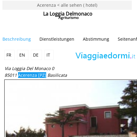
Acerenza < alle sehen ( hotel)
La Loggia Delmonaco
Agriturismo
Beschreibung
Dienstleistungen
Abstimmung
Seitenan
FR
EN
DE
IT
Via Loggia Del Monaco 0
85011
Acerenza [PZ]
Basilicata