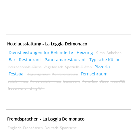
Hotelausstattung - La Loggia Delmonaco
Dienstleistungen für Behinderte
Heizung
Klima
Anheben
Bar
Restaurant
Panoramarestaurant
Typische Küche
Pizzeria
Internationale Küche
Vegetarisch
Spezielle Diäten
Festsaal
Fernsehraum
Tagungsraum
Konferenzraum
Spielzimmer
Kinderspielzimmer
Leseraum
Piano-bar
Disco
Free Wifi
Gebührenpflichtig Wifi
Fremdsprachen - La Loggia Delmonaco
Englisch
Französisch
Deutsch
Spanische