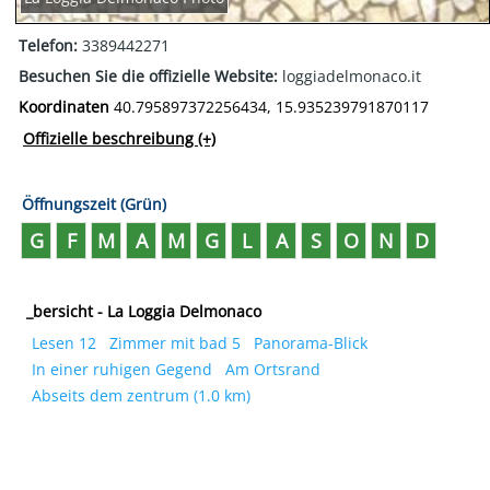
Telefon:
3389442271
Besuchen Sie die offizielle Website:
loggiadelmonaco.it
Koordinaten
40.795897372256434, 15.935239791870117
Offizielle beschreibung
(+)
Öffnungszeit (Grün)
G
F
M
A
M
G
L
A
S
O
N
D
_bersicht - La Loggia Delmonaco
Lesen 12
Zimmer mit bad 5
Panorama-Blick
In einer ruhigen Gegend
Am Ortsrand
Abseits dem zentrum (1.0 km)