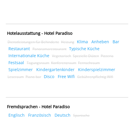
Hotelausstattung - Hotel Paradiso
Klima
Anheben
Bar
Dienstleistungen für Behinderte
Heizung
Restaurant
Typische Küche
Panoramarestaurant
Internationale Küche
Vegetarisch
Spezielle Diäten
Pizzeria
Festsaal
Tagungsraum
Konferenzraum
Fernsehraum
Spielzimmer
Kindergartenkinder
Kinderspielzimmer
Disco
Free Wifi
Leseraum
Piano-bar
Gebührenpflichtig Wifi
Fremdsprachen - Hotel Paradiso
Englisch
Französisch
Deutsch
Spanische