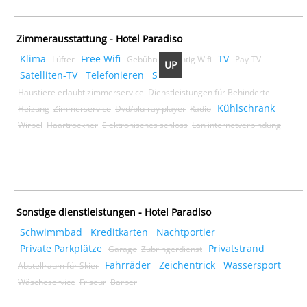
Zimmerausstattung - Hotel Paradiso
Klima
Free Wifi
TV
Lüfter
Gebührenpflichtig Wifi
Pay-TV
UP
Satelliten-TV
Telefonieren
Sicher
Haustiere erlaubt zimmerservice
Dienstleistungen für Behinderte
Kühlschrank
Heizung
Zimmerservice
Dvd/blu-ray player
Radio
Wirbel
Haartrockner
Elektronisches schloss
Lan internetverbindung
Sonstige dienstleistungen - Hotel Paradiso
Schwimmbad
Kreditkarten
Nachtportier
Private Parkplätze
Privatstrand
Garage
Zubringerdienst
Fahrräder
Zeichentrick
Wassersport
Abstellraum für Skier
Wäscheservice
Friseur
Barber