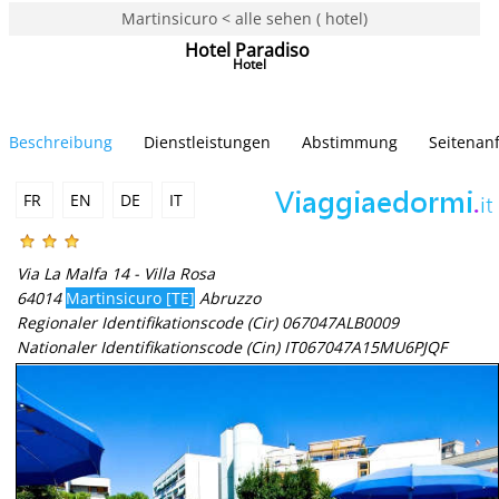
Martinsicuro < alle sehen ( hotel)
Hotel Paradiso
Hotel
Beschreibung
Dienstleistungen
Abstimmung
Seitenan
FR
EN
DE
IT
Via La Malfa 14 - Villa Rosa
64014
Martinsicuro [TE]
Abruzzo
Regionaler Identifikationscode (Cir) 067047ALB0009
Nationaler Identifikationscode (Cin) IT067047A15MU6PJQF