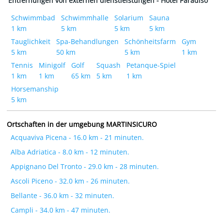
Entfernungen von externen dienstleistungen - Hotel Paradiso
Schwimmbad
Schwimmhalle
Solarium
Sauna
1 km
5 km
5 km
5 km
Tauglichkeit
Spa-Behandlungen
Schönheitsfarm
Gym
5 km
50 km
5 km
1 km
Tennis
Minigolf
Golf
Squash
Petanque-Spiel
1 km
1 km
65 km
5 km
1 km
Horsemanship
5 km
Ortschaften in der umgebung MARTINSICURO
Acquaviva Picena - 16.0 km - 21 minuten.
Alba Adriatica - 8.0 km - 12 minuten.
Appignano Del Tronto - 29.0 km - 28 minuten.
Ascoli Piceno - 32.0 km - 26 minuten.
Bellante - 36.0 km - 32 minuten.
Campli - 34.0 km - 47 minuten.