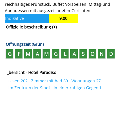
reichhaltiges Frühstück, Buffet Vorspeisen, Mittag-und
Abendessen mit ausgezeichneten Gerichten.
Indikative
9.00
abstimmung
Offizielle beschreibung
(+)
Öffnungszeit (Grün)
G
F
M
A
M
G
L
A
S
O
N
D
_bersicht - Hotel Paradiso
Lesen 202
Zimmer mit bad 69
Wohnungen 27
Im Zentrum der Stadt
In einer ruhigen Gegend