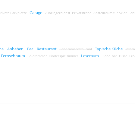
Garage
rivate Parkplätze
Zubringerdienst
Privatstrand
Abstellraum für Skier
Fah
ma
Anheben
Bar
Restaurant
Typische Küche
Panoramarestaurant
Inter
Fernsehraum
Leseraum
Spielzimmer
Kinderspielzimmer
Piano-bar
Disco
Fre