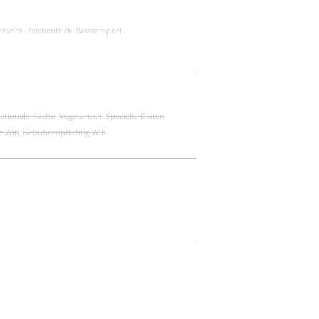
rräder
Zeichentrick
Wassersport
nationale Küche
Vegetarisch
Spezielle Diäten
e Wifi
Gebührenpflichtig Wifi