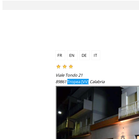
FR
EN
DE
IT
Viale Tondo 21
89861
Tropea [VV]
Calabria