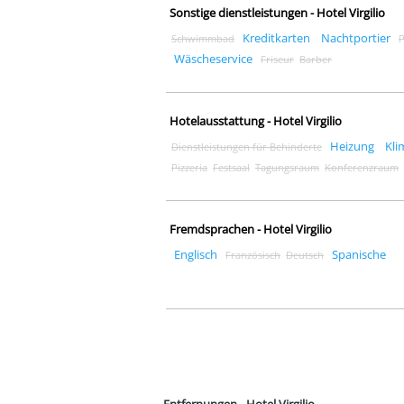
Sonstige dienstleistungen - Hotel Virgilio
Kreditkarten
Nachtportier
Schwimmbad
P
Wäscheservice
Friseur
Barber
Hotelausstattung - Hotel Virgilio
Heizung
Kli
Dienstleistungen für Behinderte
Pizzeria
Festsaal
Tagungsraum
Konferenzraum
Fremdsprachen - Hotel Virgilio
Englisch
Spanische
Französisch
Deutsch