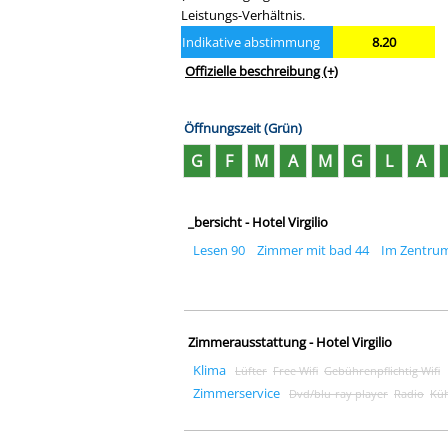
Leistungs-Verhältnis.
Indikative abstimmung
8.20
Offizielle beschreibung
(+)
Öffnungszeit (Grün)
G
F
M
A
M
G
L
A
_bersicht - Hotel Virgilio
Lesen 90
Zimmer mit bad 44
Im Zentrum
Zimmerausstattung - Hotel Virgilio
Klima
Lüfter
Free Wifi
Gebührenpflichtig Wifi
Zimmerservice
Dvd/blu-ray player
Radio
Küh