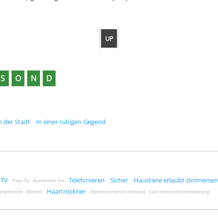
UP
S
O
N
D
 der Stadt
In einer ruhigen Gegend
TV
Telefonieren
Sicher
Haustiere erlaubt zimmerser
Pay-TV
Satelliten-TV
Haartrockner
lschrank
Wirbel
Elektronisches schloss
Lan internetverbindung