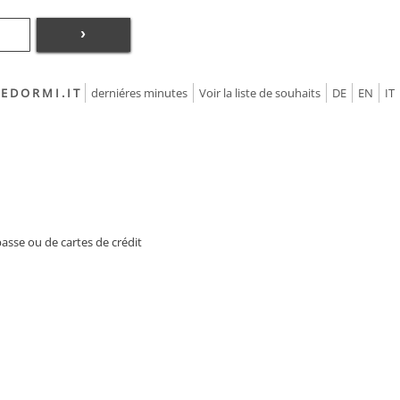
›
 E D O R M I . I T
derniéres minutes
Voir la liste de souhaits
DE
EN
IT
sse ou de cartes de crédit