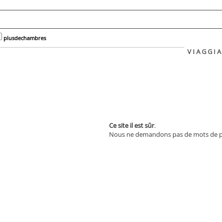
plusdechambres
V I A G G I A
Ce site il est sûr
.
Nous ne demandons pas de mots de pa