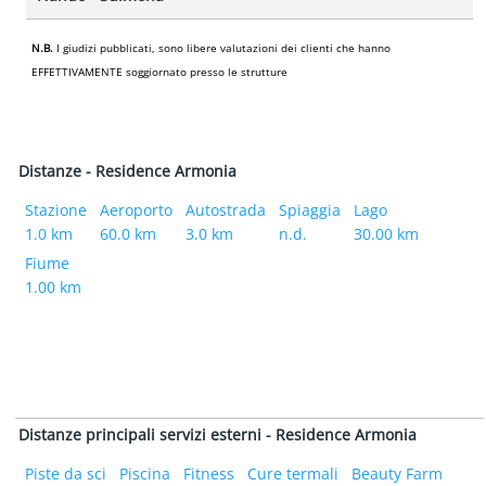
N.B.
I giudizi pubblicati, sono libere valutazioni dei clienti che hanno
EFFETTIVAMENTE soggiornato presso le strutture
Distanze - Residence Armonia
Stazione
Aeroporto
Autostrada
Spiaggia
Lago
1.0 km
60.0 km
3.0 km
n.d.
30.00 km
Fiume
1.00 km
Distanze principali servizi esterni - Residence Armonia
Piste da sci
Piscina
Fitness
Cure termali
Beauty Farm