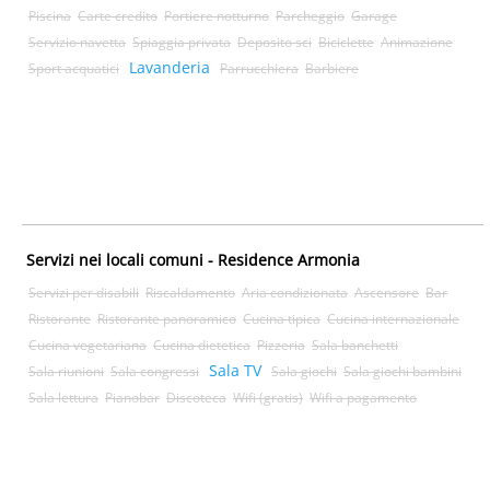
Piscina
Carte credito
Portiere notturno
Parcheggio
Garage
Servizio navetta
Spiaggia privata
Deposito sci
Biciclette
Animazione
Lavanderia
Sport acquatici
Parrucchiera
Barbiere
Servizi nei locali comuni - Residence Armonia
Servizi per disabili
Riscaldamento
Aria condizionata
Ascensore
Bar
Ristorante
Ristorante panoramico
Cucina tipica
Cucina internazionale
Cucina vegetariana
Cucina dietetica
Pizzeria
Sala banchetti
Sala TV
Sala riunioni
Sala congressi
Sala giochi
Sala giochi bambini
Sala lettura
Pianobar
Discoteca
Wifi (gratis)
Wifi a pagamento