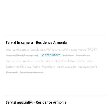
Servizi in camera - Residence Armonia
Aria condizionata
Ventilatore
Wifi (gratis)
Wifi a pagamento
TV DTT
TV satellitare
Tv pay (Sky, Mpremium)
Telefono
Cassaforte
Ammessi animali camera
Servizi disabili
Riscaldamento
Servizio
Lettore dvd/blu-ray
Radio
Frigorifero
Idromassaggio
Asciugacapelli
Keycards
Presa lan internet
Servizi aggiuntivi - Residence Armonia