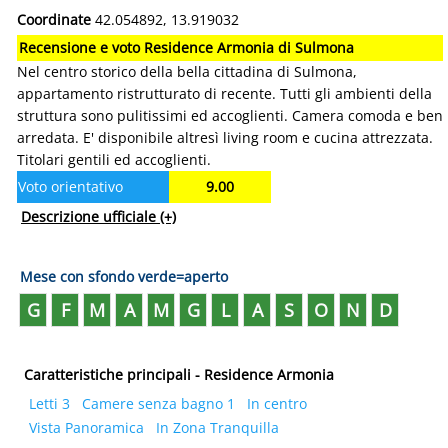
Coordinate
42.054892, 13.919032
Recensione e voto Residence Armonia di Sulmona
Nel centro storico della bella cittadina di Sulmona,
appartamento ristrutturato di recente. Tutti gli ambienti della
struttura sono pulitissimi ed accoglienti. Camera comoda e ben
arredata. E' disponibile altresì living room e cucina attrezzata.
Titolari gentili ed accoglienti.
Voto orientativo
9.00
Descrizione ufficiale
(+)
Mese con sfondo verde=aperto
G
F
M
A
M
G
L
A
S
O
N
D
Caratteristiche principali - Residence Armonia
Letti 3
Camere senza bagno 1
In centro
Vista Panoramica
In Zona Tranquilla