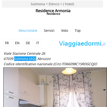
Sulmona > Elenco > ( hotel)
Residence Armonia
Residence
Descrizione
Servizi
Voto
Top
FR
EN
DE
IT
Viale Stazione Centrale 26
67039
Sulmona [AQ]
Abruzzo
Codice identificativo nazionale (Cin) IT066098C15RDGCQJO