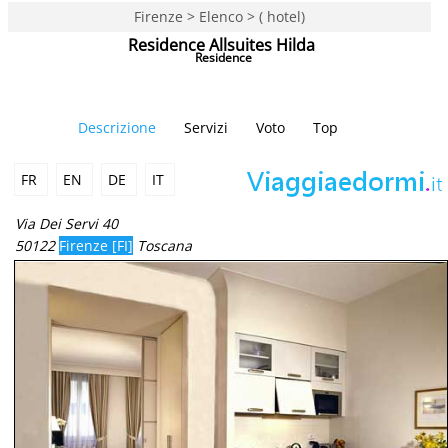
Firenze > Elenco > ( hotel)
Residence Allsuites Hilda
Residence
Descrizione
Servizi
Voto
Top
FR
EN
DE
IT
Via Dei Servi 40
50122
Firenze [FI]
Toscana