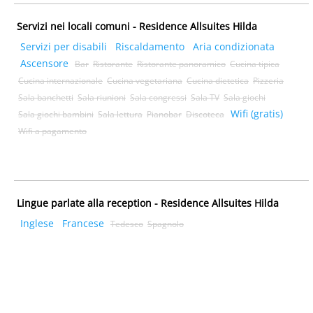
Servizi nei locali comuni - Residence Allsuites Hilda
Servizi per disabili
Riscaldamento
Aria condizionata
Ascensore
Bar
Ristorante
Ristorante panoramico
Cucina tipica
Cucina internazionale
Cucina vegetariana
Cucina dietetica
Pizzeria
Sala banchetti
Sala riunioni
Sala congressi
Sala TV
Sala giochi
Wifi (gratis)
Sala giochi bambini
Sala lettura
Pianobar
Discoteca
Wifi a pagamento
Lingue parlate alla reception - Residence Allsuites Hilda
Inglese
Francese
Tedesco
Spagnolo