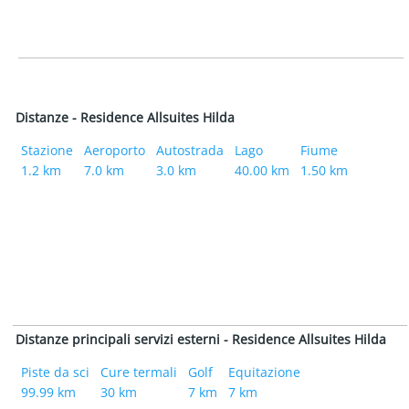
Distanze - Residence Allsuites Hilda
Stazione
Aeroporto
Autostrada
Lago
Fiume
1.2 km
7.0 km
3.0 km
40.00 km
1.50 km
Distanze principali servizi esterni - Residence Allsuites Hilda
Piste da sci
Cure termali
Golf
Equitazione
99.99 km
30 km
7 km
7 km