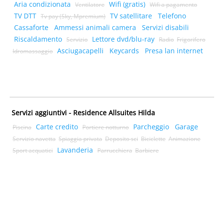
Aria condizionata
Wifi (gratis)
Ventilatore
Wifi a pagamento
TV DTT
TV satellitare
Telefono
Tv pay (Sky, Mpremium)
Cassaforte
Ammessi animali camera
Servizi disabili
Riscaldamento
Lettore dvd/blu-ray
Servizio
Radio
Frigorifero
Asciugacapelli
Keycards
Presa lan internet
Idromassaggio
Servizi aggiuntivi - Residence Allsuites Hilda
Carte credito
Parcheggio
Garage
Piscina
Portiere notturno
Servizio navetta
Spiaggia privata
Deposito sci
Biciclette
Animazione
Lavanderia
Sport acquatici
Parrucchiera
Barbiere