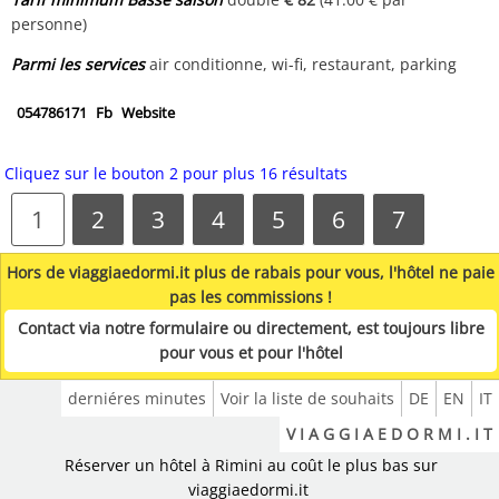
personne)
Parmi les services
air conditionne, wi-fi, restaurant, parking
054786171
Fb
Website
Cliquez sur le bouton 2 pour plus 16 résultats
1
2
3
4
5
6
7
Hors de viaggiaedormi.it plus de rabais pour vous, l'hôtel ne paie
pas les commissions !
Contact via notre formulaire ou directement, est toujours libre
pour vous et pour l'hôtel
derniéres minutes
Voir la liste de souhaits
DE
EN
IT
V I A G G I A E D O R M I . I T
Réserver un hôtel à Rimini au coût le plus bas sur
viaggiaedormi.it