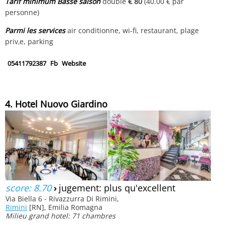
Tarif minimum Basse saison
double
€ 80
(40.00 € par
personne)
Parmi les services
air conditionne, wi-fi, restaurant, plage
priv‚e, parking
05411792387
Fb
Website
4. Hotel Nuovo Giardino
score: 8.70
›
jugement: plus qu'excellent
Via Biella 6 - Rivazzurra Di Rimini,
Rimini
[RN], Emilia Romagna
Milieu grand hotel: 71 chambres