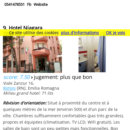
0541478551
Fb
Website
9. Hotel Niagara
Ce site utilise des cookies
plus d'informations
OK je vois
score: 7.50
›
jugement: plus que bon
Viale Zanzur 16,
Rimini
[RN], Emilia Romagna
Milieu grand hotel: 71 lits
Révision d'orientation:
Situé à proximité du centre et à
quelques mètres de la mer (environ 500) et d'un parc de la
ville. Chambres suffisamment confortables (pas très grandes),
propres et équipées (climatisation, TV LCD, WiFi gratuit). Les
salles de bain sont un peu petites mais fonctionnelles. Bon