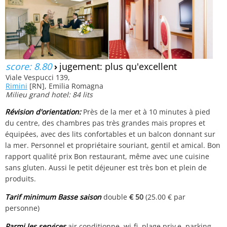
score: 8.80
›
jugement: plus qu'excellent
Viale Vespucci 139,
Rimini
[RN], Emilia Romagna
Milieu grand hotel: 84 lits
Révision d'orientation:
Près de la mer et à 10 minutes à pied
du centre, des chambres pas très grandes mais propres et
équipées, avec des lits confortables et un balcon donnant sur
la mer. Personnel et propriétaire souriant, gentil et amical. Bon
rapport qualité prix Bon restaurant, même avec une cuisine
sans gluten. Aussi le petit déjeuner est très bon et plein de
produits.
Tarif minimum Basse saison
double
€ 50
(25.00 € par
personne)
Parmi les services
air conditionne, wi-fi, plage priv‚e, parking