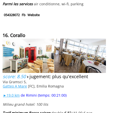
Parmi les services
air conditionne, wi-fi, parking
054328072
Fb
Website
16. Corallo
score: 8.50
›
jugement: plus qu'excellent
Via Gramsci 5,
Gatteo A Mare
[FC], Emilia Romagna
►19.0 km
de Rimini (temps: 00:21:00)
Milieu grand hotel: 100 lits
Tarif minimum Basse saison
double
€ 82
(41.00 € par