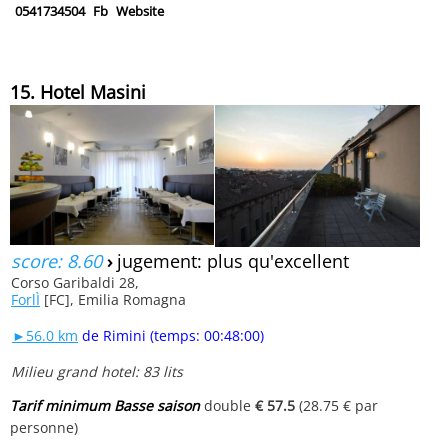
0541734504
Fb
Website
15. Hotel Masini
score: 8.60
›
jugement: plus qu'excellent
Corso Garibaldi 28,
ForlÌ
[FC], Emilia Romagna
►56.0 km
de Rimini (temps: 00:48:00)
Milieu grand hotel: 83 lits
Tarif minimum Basse saison
double
€ 57.5
(28.75 € par
personne)