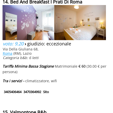
14. Bed And Breakfast I Prati Di Roma
voto: 9.20
›
giudizio: eccezionale
Via Della Giuliana 68,
Roma
(RM), Lazio
Categoria b&b: 6 letti
Tariffa Minima Bassa Stagione
Matrimoniale
€ 60
(30.00 € per
persona)
Tra i servizi -
climatizzatore, wifi
3405406464
3470364992
Sito
15. Valmontone B&b