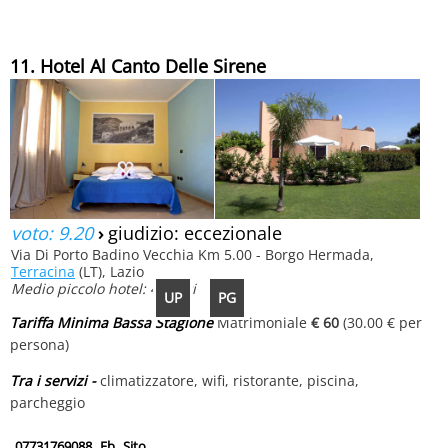
11. Hotel Al Canto Delle Sirene
voto: 9.20
›
giudizio: eccezionale
Via Di Porto Badino Vecchia Km 5.00 - Borgo Hermada,
Terracina
(LT), Lazio
Medio piccolo hotel: 48 letti
UP
PG
Tariffa Minima Bassa Stagione
Matrimoniale
€ 60
(30.00 € per
persona)
Tra i servizi -
climatizzatore, wifi, ristorante, piscina,
parcheggio
07731769088
Fb
Sito