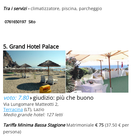
Tra i servizi -
climatizzatore, piscina, parcheggio
0761650197
Sito
5. Grand Hotel Palace
voto: 7.80
›
giudizio: più che buono
Via Lungomare Matteotti 2,
Terracina
(LT), Lazio
Medio grande hotel: 127 letti
Tariffa Minima Bassa Stagione
Matrimoniale
€ 75
(37.50 € per
persona)