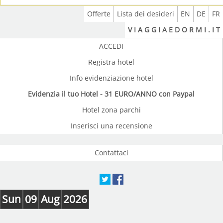
Offerte
Lista dei desideri
EN
DE
FR
V I A G G I A E D O R M I . I T
ACCEDI
Registra hotel
Info evidenziazione hotel
Evidenzia il tuo Hotel - 31 EURO/ANNO con Paypal
Hotel zona parchi
Inserisci una recensione
Contattaci
Sun
09
Aug
2026