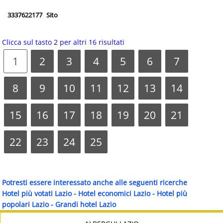
3337622177
Sito
Clicca sul tasto 2 per altri 16 risultati
1
2
3
4
5
6
7
8
9
10
11
12
13
14
15
16
17
18
19
20
21
22
23
24
25
Potresti essere interessato anche alle seguenti ricerche
Hotel più votati Lazio
-
Hotel economici Lazio
-
Hotel più
popolari Lazio
-
Grandi hotel Lazio