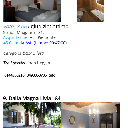
voto: 8.00
›
giudizio: ottimo
Strada Maggiora 131,
Acqui Terme
(AL), Piemonte
45.0 km
da Asti (tempo: 00:47:00)
Categoria b&b: 5 letti
Tra i servizi -
parcheggio
0144356216
3498353705
Sito
9. Dalla Magna Livia L&l