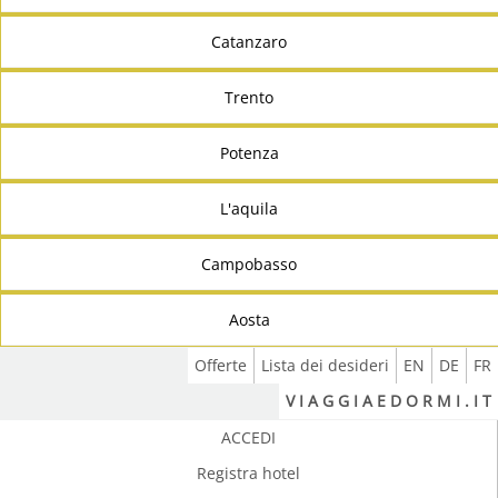
Catanzaro
Trento
Potenza
L'aquila
Campobasso
Aosta
Offerte
Lista dei desideri
EN
DE
FR
V I A G G I A E D O R M I . I T
ACCEDI
Registra hotel