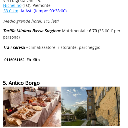
Via Luigi Galvani 19,
Nichelino
(TO), Piemonte
53.0 km
da Asti (tempo: 00:38:00)
Medio grande hotel: 115 letti
Tariffa Minima Bassa Stagione
Matrimoniale
€ 70
(35.00 € per
persona)
Tra i servizi -
climatizzatore, ristorante, parcheggio
0116061162
Fb
Sito
5. Antico Borgo