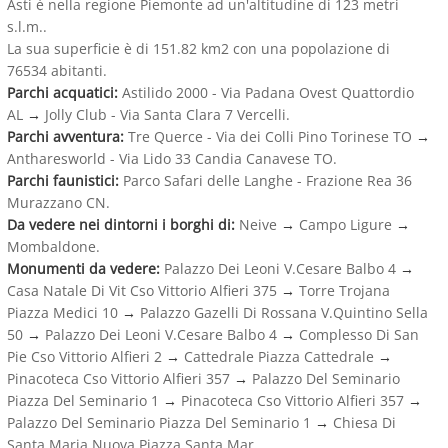
Asti è nella regione Piemonte ad un'altitudine di 123 metri
s.l.m..
La sua superficie è di 151.82 km2 con una popolazione di
76534 abitanti.
Parchi acquatici:
Astilido 2000 - Via Padana Ovest Quattordio
AL
→
Jolly Club - Via Santa Clara 7 Vercelli.
Parchi avventura:
Tre Querce - Via dei Colli Pino Torinese TO
→
Antharesworld - Via Lido 33 Candia Canavese TO.
Parchi faunistici:
Parco Safari delle Langhe - Frazione Rea 36
Murazzano CN.
Da vedere nei dintorni i borghi di:
Neive
→
Campo Ligure
→
Mombaldone.
Monumenti da vedere:
Palazzo Dei Leoni V.Cesare Balbo 4
→
Casa Natale Di Vit Cso Vittorio Alfieri 375
→
Torre Trojana
Piazza Medici 10
→
Palazzo Gazelli Di Rossana V.Quintino Sella
50
→
Palazzo Dei Leoni V.Cesare Balbo 4
→
Complesso Di San
Pie Cso Vittorio Alfieri 2
→
Cattedrale Piazza Cattedrale
→
Pinacoteca Cso Vittorio Alfieri 357
→
Palazzo Del Seminario
Piazza Del Seminario 1
→
Pinacoteca Cso Vittorio Alfieri 357
→
Palazzo Del Seminario Piazza Del Seminario 1
→
Chiesa Di
Santa Maria Nuova Piazza Santa Mar.