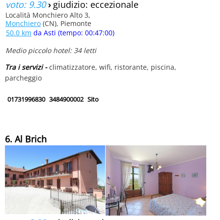
voto: 9.30
›
giudizio: eccezionale
Località Monchiero Alto 3,
Monchiero
(CN), Piemonte
50.0 km
da Asti (tempo: 00:47:00)
Medio piccolo hotel: 34 letti
Tra i servizi -
climatizzatore, wifi, ristorante, piscina,
parcheggio
01731996830
3484900002
Sito
6. Al Brich