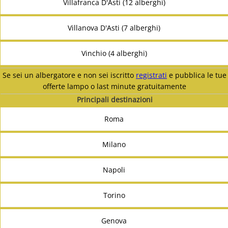
Villafranca D'Asti (12 alberghi)
Villanova D'Asti (7 alberghi)
Vinchio (4 alberghi)
Se sei un albergatore e non sei iscritto
registrati
e pubblica le tue
offerte lampo o last minute gratuitamente
Principali destinazioni
Roma
Milano
Napoli
Torino
Genova