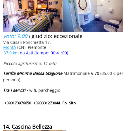
voto: 9.00
›
giudizio: eccezionale
Via Casali Ponchietta 17,
MontÀ
(CN), Piemonte
37.0 km
da Asti (tempo: 00:41:00)
Piccolo agriturismo: 11 letti
Tariffa Minima Bassa Stagione
Matrimoniale
€ 70
(35.00 € per
persona)
Tra i servizi -
wifi, parcheggio
+390173976650
+393331273044
Fb
Sito
14. Cascina Bellezza