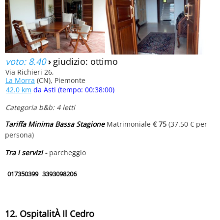
voto: 8.40
›
giudizio: ottimo
Via Richieri 26,
La Morra
(CN), Piemonte
42.0 km
da Asti (tempo: 00:38:00)
Categoria b&b: 4 letti
Tariffa Minima Bassa Stagione
Matrimoniale
€ 75
(37.50 € per
persona)
Tra i servizi -
parcheggio
017350399
3393098206
12. OspitalitÀ Il Cedro