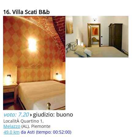
16. Villa Scati B&b
voto: 7.20
›
giudizio: buono
LocalitÀ Quartino 1,
Melazzo
(AL), Piemonte
49.0 km
da Asti (tempo: 00:52:00)