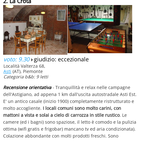
2. La Crota
voto: 9.30
›
giudizio: eccezionale
Località Valterza 68,
Asti
(AT), Piemonte
Categoria b&b: 9 letti
Recensione orientativa
- Tranquillità e relax nelle campagne
dell'Astigiano, ad appena 1 km dall'uscita autostradale Asti Est.
E' un antico casale (inizio 1900) completamente ristrutturato e
molto accogliente.
I locali comuni sono molto carini, con
mattoni a vista e solai a cielo di carrozza in stile rustico
. Le
camere (ed i bagni) sono spaziose, il letto è comodo e la pulizia
ottima (wifi gratis e frigobar) mancano tv ed aria condizionata).
Colazione abbondante con molti prodotti freschi. Sono