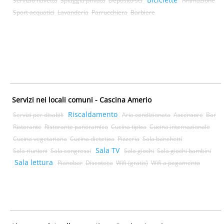
Sport acquatici
Lavanderia
Parrucchiera
Barbiere
Servizi nei locali comuni - Cascina Amerio
Riscaldamento
Servizi per disabili
Aria condizionata
Ascensore
Bar
Ristorante
Ristorante panoramico
Cucina tipica
Cucina internazionale
Cucina vegetariana
Cucina dietetica
Pizzeria
Sala banchetti
Sala TV
Sala riunioni
Sala congressi
Sala giochi
Sala giochi bambini
Sala lettura
Pianobar
Discoteca
Wifi (gratis)
Wifi a pagamento