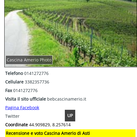
Cascina Amerio Photo
Telefono
0141272776
Cellulare
3382357736
Fax
0141272776
Visita il sito ufficiale
bebcascinamerio.it
Pagina Facebook
UP
Twitter
Coordinate
44.909829, 8.257614
Recensione e voto Cascina Amerio di Asti