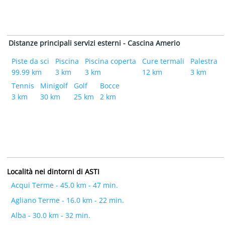
Distanze principali servizi esterni - Cascina Amerio
Piste da sci
Piscina
Piscina coperta
Cure termali
Palestra
99.99 km
3 km
3 km
12 km
3 km
Tennis
Minigolf
Golf
Bocce
3 km
30 km
25 km
2 km
Località nei dintorni di ASTI
Acqui Terme - 45.0 km - 47 min.
Agliano Terme - 16.0 km - 22 min.
Alba - 30.0 km - 32 min.