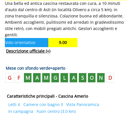
Una bella ed antica cascina restaurata con cura, a 10 minuti
d'auto dal centro di Asti (in località Olivero a circa 5 km), in
zona tranquilla e silenziosa. Colazione buona ed abbondante.
Ambienti accoglienti, pulitissimi ed arredati in gradevolissimo
stile retrò, con mobili pregiati antichi. Gestori accoglienti e
gentili.
Voto orientativo
9.00
Descrizione ufficiale
(+)
Mese con sfondo verde=aperto
G
F
M
A
M
G
L
A
S
O
N
D
Caratteristiche principali - Cascina Amerio
Letti 4
Camere con bagno 3
Vista Panoramica
In campagna
Fuori centro (3.0 km)