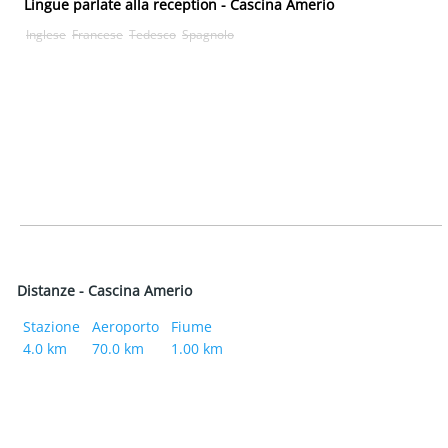
Lingue parlate alla reception - Cascina Amerio
Inglese
Francese
Tedesco
Spagnolo
Distanze - Cascina Amerio
Stazione
Aeroporto
Fiume
4.0 km
70.0 km
1.00 km