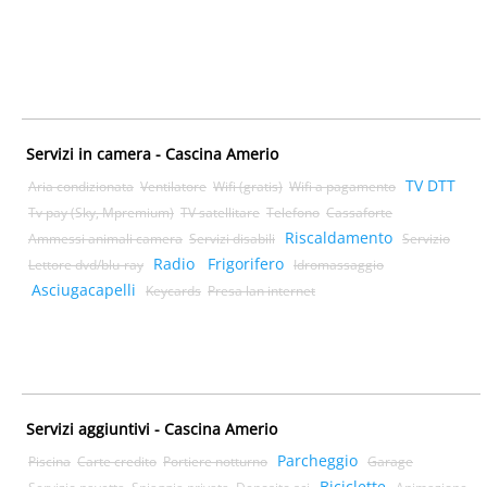
Servizi in camera - Cascina Amerio
TV DTT
Aria condizionata
Ventilatore
Wifi (gratis)
Wifi a pagamento
Tv pay (Sky, Mpremium)
TV satellitare
Telefono
Cassaforte
Riscaldamento
Ammessi animali camera
Servizi disabili
Servizio
Radio
Frigorifero
Lettore dvd/blu-ray
Idromassaggio
Asciugacapelli
Keycards
Presa lan internet
Servizi aggiuntivi - Cascina Amerio
Parcheggio
Piscina
Carte credito
Portiere notturno
Garage
Biciclette
Servizio navetta
Spiaggia privata
Deposito sci
Animazione