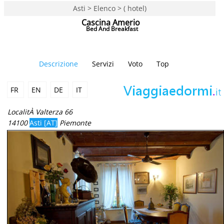
Asti > Elenco > ( hotel)
Cascina Amerio
Bed And Breakfast
Descrizione
Servizi
Voto
Top
FR
EN
DE
IT
LocalitÀ Valterza 66
14100
Asti [AT]
Piemonte