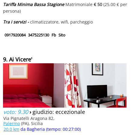
Tariffa Minima Bassa Stagione
Matrimoniale
€ 50
(25.00 € per
persona)
Tra i servizi -
climatizzatore, wifi, parcheggio
0917920084
3475225130
Fb
Sito
9. Ai Vicere'
voto: 9.30
›
giudizio: eccezionale
Via Pignatelli Aragona 82,
Palermo
(PA), Sicilia
20.0 km
da Bagheria (tempo: 00:27:00)