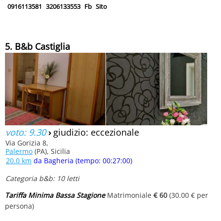
0916113581
3206133553
Fb
Sito
5. B&b Castiglia
voto: 9.30
›
giudizio: eccezionale
Via Gorizia 8,
Palermo
(PA), Sicilia
20.0 km
da Bagheria (tempo: 00:27:00)
Categoria b&b: 10 letti
Tariffa Minima Bassa Stagione
Matrimoniale
€ 60
(30.00 € per
persona)