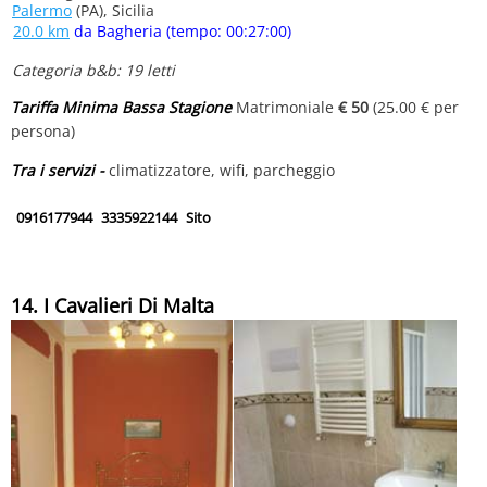
Palermo
(PA), Sicilia
20.0 km
da Bagheria (tempo: 00:27:00)
Categoria b&b: 19 letti
Tariffa Minima Bassa Stagione
Matrimoniale
€ 50
(25.00 € per
persona)
Tra i servizi -
climatizzatore, wifi, parcheggio
0916177944
3335922144
Sito
14. I Cavalieri Di Malta