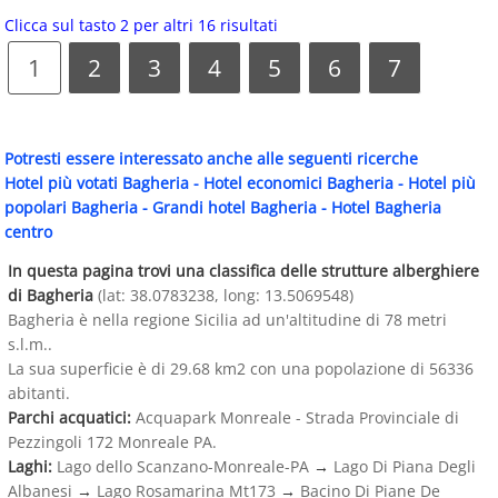
Clicca sul tasto 2 per altri 16 risultati
1
2
3
4
5
6
7
Potresti essere interessato anche alle seguenti ricerche
Hotel più votati Bagheria
-
Hotel economici Bagheria
-
Hotel più
popolari Bagheria
-
Grandi hotel Bagheria
-
Hotel Bagheria
centro
In questa pagina trovi una classifica delle strutture alberghiere
di Bagheria
(lat: 38.0783238, long: 13.5069548)
Bagheria è nella regione Sicilia ad un'altitudine di 78 metri
s.l.m..
La sua superficie è di 29.68 km2 con una popolazione di 56336
abitanti.
Parchi acquatici:
Acquapark Monreale - Strada Provinciale di
Pezzingoli 172 Monreale PA.
Laghi:
Lago dello Scanzano-Monreale-PA
→
Lago Di Piana Degli
Albanesi
→
Lago Rosamarina Mt173
→
Bacino Di Piane De