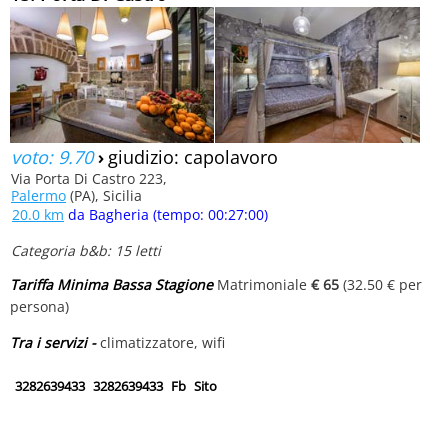
voto: 9.70
›
giudizio: capolavoro
Via Porta Di Castro 223,
Palermo
(PA), Sicilia
20.0 km
da Bagheria (tempo: 00:27:00)
Categoria b&b: 15 letti
Tariffa Minima Bassa Stagione
Matrimoniale
€ 65
(32.50 € per
persona)
Tra i servizi -
climatizzatore, wifi
3282639433
3282639433
Fb
Sito