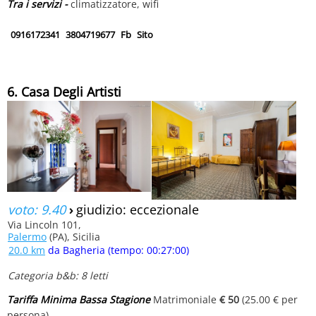
Tra i servizi -
climatizzatore, wifi
0916172341
3804719677
Fb
Sito
6. Casa Degli Artisti
voto: 9.40
›
giudizio: eccezionale
Via Lincoln 101,
Palermo
(PA), Sicilia
20.0 km
da Bagheria (tempo: 00:27:00)
Categoria b&b: 8 letti
Tariffa Minima Bassa Stagione
Matrimoniale
€ 50
(25.00 € per
persona)