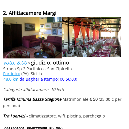
2. Affittacamere Margi
voto: 8.00
›
giudizio: ottimo
Strada Sp 2 Partinico - San Cipirello,
Partinico
(PA), Sicilia
48.0 km
da Bagheria (tempo: 00:56:00)
Categoria affittacamere: 10 letti
Tariffa Minima Bassa Stagione
Matrimoniale
€ 50
(25.00 € per
persona)
Tra i servizi -
climatizzatore, wifi, piscina, parcheggio
0918901601
3343720689
Fb
Sito