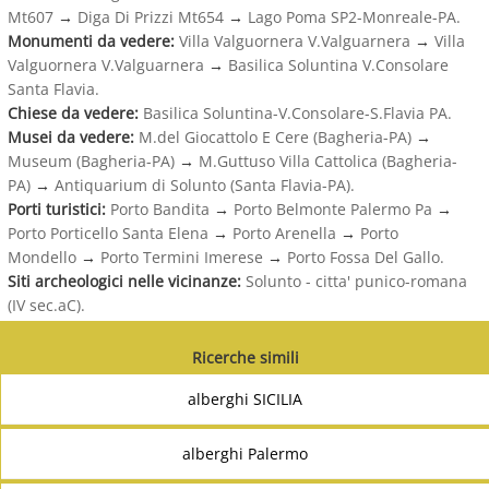
Mt607
→
Diga Di Prizzi Mt654
→
Lago Poma SP2-Monreale-PA.
Monumenti da vedere:
Villa Valguornera V.Valguarnera
→
Villa
Valguornera V.Valguarnera
→
Basilica Soluntina V.Consolare
Santa Flavia.
Chiese da vedere:
Basilica Soluntina-V.Consolare-S.Flavia PA.
Musei da vedere:
M.del Giocattolo E Cere (Bagheria-PA)
→
Museum (Bagheria-PA)
→
M.Guttuso Villa Cattolica (Bagheria-
PA)
→
Antiquarium di Solunto (Santa Flavia-PA).
Porti turistici:
Porto Bandita
→
Porto Belmonte Palermo Pa
→
Porto Porticello Santa Elena
→
Porto Arenella
→
Porto
Mondello
→
Porto Termini Imerese
→
Porto Fossa Del Gallo.
Siti archeologici nelle vicinanze:
Solunto - citta' punico-romana
(IV sec.aC).
Ricerche simili
alberghi SICILIA
alberghi Palermo