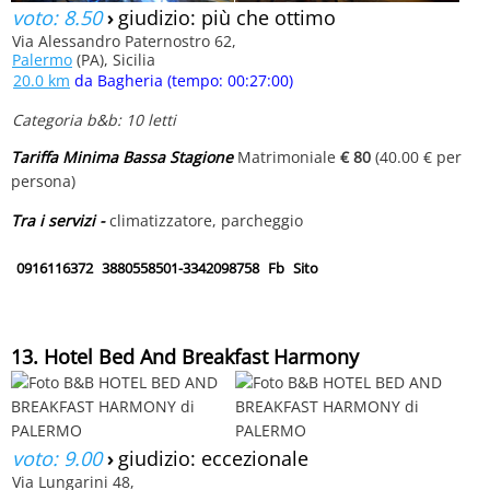
voto: 8.50
›
giudizio: più che ottimo
Via Alessandro Paternostro 62,
Palermo
(PA), Sicilia
20.0 km
da Bagheria (tempo: 00:27:00)
Categoria b&b: 10 letti
Tariffa Minima Bassa Stagione
Matrimoniale
€ 80
(40.00 € per
persona)
Tra i servizi -
climatizzatore, parcheggio
0916116372
3880558501-3342098758
Fb
Sito
13. Hotel Bed And Breakfast Harmony
voto: 9.00
›
giudizio: eccezionale
Via Lungarini 48,