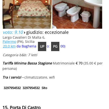
voto: 9.10
›
giudizio: eccezionale
Largo Cavalieri Di Malta 6,
Palermo
(PA), Sicilia
20.0 km
da Bagheria (tempo: 00:27:00)
UP
PG
Categoria b&b: 7 letti
Tariffa Minima Bassa Stagione
Matrimoniale
€ 70
(35.00 € per
persona)
Tra i servizi -
climatizzatore, wifi
3297954532
3297954532
Sito
15. Porta Di Castro