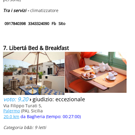
Tra i servizi -
climatizzatore
0917840398
3343324090
Fb
Sito
7. Libertá Bed & Breakfast
voto: 9.20
›
giudizio: eccezionale
Via Filippo Turati 5,
Palermo
(PA), Sicilia
20.0 km
da Bagheria (tempo: 00:27:00)
Categoria b&b: 9 letti