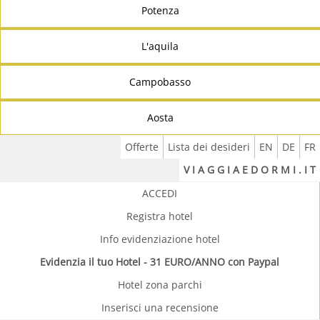
Potenza
L'aquila
Campobasso
Aosta
Offerte
Lista dei desideri
EN
DE
FR
V I A G G I A E D O R M I . I T
ACCEDI
Registra hotel
Info evidenziazione hotel
Evidenzia il tuo Hotel - 31 EURO/ANNO con Paypal
Hotel zona parchi
Inserisci una recensione