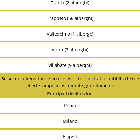
Trabia (2 alberghi)
Trappeto (56 alberghi)
Valledolmo (1 albergo)
Vicari (2 alberghi)
Villabate (9 alberghi)
Se sei un albergatore e non sei iscritto
registrati
e pubblica le tue
offerte lampo o last minute gratuitamente
Principali destinazioni
Roma
Milano
Napoli