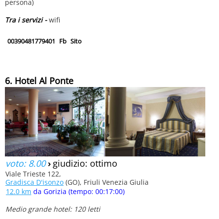
persona)
Tra i servizi -
wifi
00390481779401
Fb
Sito
6. Hotel Al Ponte
voto: 8.00
›
giudizio: ottimo
Viale Trieste 122,
Gradisca D'isonzo
(GO), Friuli Venezia Giulia
12.0 km
da Gorizia (tempo: 00:17:00)
Medio grande hotel: 120 letti