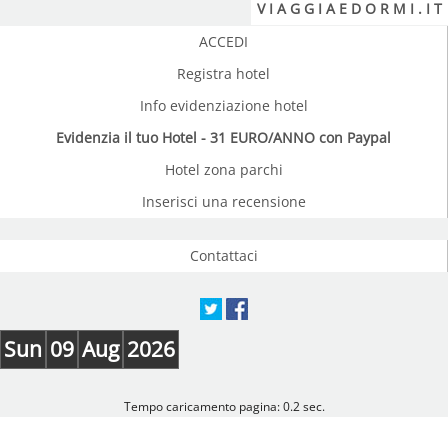
V I A G G I A E D O R M I . I T
ACCEDI
Registra hotel
Info evidenziazione hotel
Evidenzia il tuo Hotel - 31 EURO/ANNO con Paypal
Hotel zona parchi
Inserisci una recensione
Contattaci
Sun
09
Aug
2026
Tempo caricamento pagina: 0.2 sec.