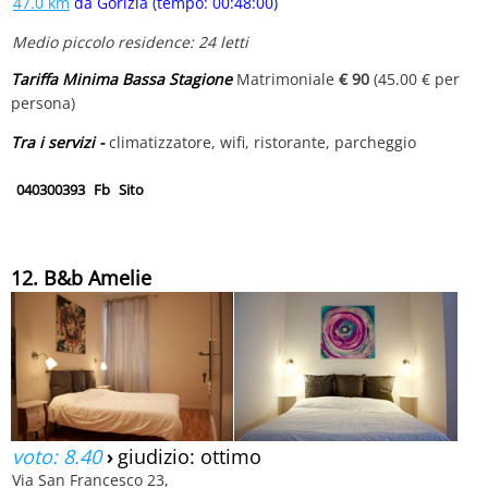
47.0 km
da Gorizia (tempo: 00:48:00)
Medio piccolo residence: 24 letti
Tariffa Minima Bassa Stagione
Matrimoniale
€ 90
(45.00 € per
persona)
Tra i servizi -
climatizzatore, wifi, ristorante, parcheggio
040300393
Fb
Sito
12. B&b Amelie
voto: 8.40
›
giudizio: ottimo
Via San Francesco 23,