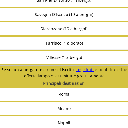
San Pier D'Isonzo (1 albergo)
Savogna D'Isonzo (19 alberghi)
Staranzano (19 alberghi)
Turriaco (1 albergo)
Villesse (1 albergo)
Se sei un albergatore e non sei iscritto
registrati
e pubblica le tue
offerte lampo o last minute gratuitamente
Principali destinazioni
Roma
Milano
Napoli