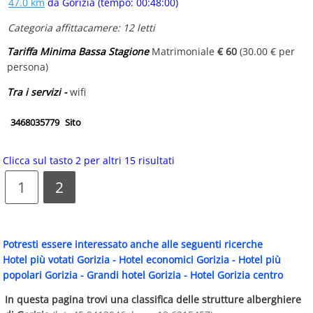
47.0 km
da Gorizia (tempo: 00:48:00)
Categoria affittacamere: 12 letti
Tariffa Minima Bassa Stagione
Matrimoniale
€ 60
(30.00 € per
persona)
Tra i servizi -
wifi
3468035779
Sito
Clicca sul tasto 2 per altri 15 risultati
1
2
Potresti essere interessato anche alle seguenti ricerche
Hotel più votati Gorizia
-
Hotel economici Gorizia
-
Hotel più
popolari Gorizia
-
Grandi hotel Gorizia
-
Hotel Gorizia centro
In questa pagina trovi una classifica delle strutture alberghiere