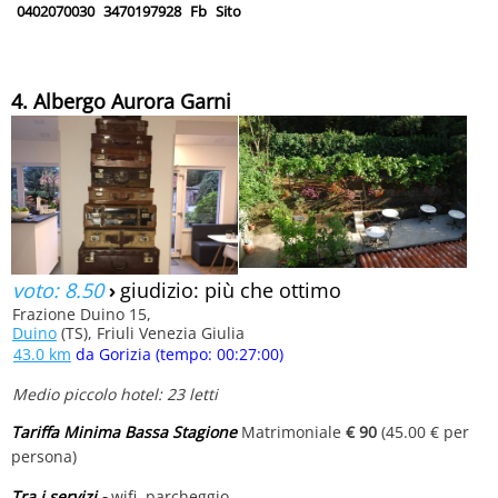
0402070030
3470197928
Fb
Sito
4. Albergo Aurora Garni
voto: 8.50
›
giudizio: più che ottimo
Frazione Duino 15,
Duino
(TS), Friuli Venezia Giulia
43.0 km
da Gorizia (tempo: 00:27:00)
Medio piccolo hotel: 23 letti
Tariffa Minima Bassa Stagione
Matrimoniale
€ 90
(45.00 € per
persona)
Tra i servizi -
wifi, parcheggio