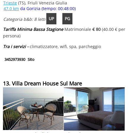
Trieste
(TS), Friuli Venezia Giulia
47.0 km
da Gorizia (tempo: 00:48:00)
UP
PG
Categoria b&b: 8 letti
Tariffa Minima Bassa Stagione
Matrimoniale
€ 80
(40.00 € per
persona)
Tra i servizi -
climatizzatore, wifi, spa, parcheggio
3452973930
Sito
13. Villa Dream House Sul Mare