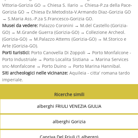
Vittoria-Gorizia GO
→
Chiesa S. Ilario
→
Chiesa-P.za della Pace-
Gorizia GO
→
Chiesa Ev.Metodista-V.Armando Diaz-Gorizia GO
→
S.Maria Ass.-P.za S.Francesco-Gorizia GO.
Musei da vedere:
Palazzo Coronini
→
M.del Castello (Gorizia-
GO)
→
M.Grande Guerra (Gorizia-GO)
→
Collezione Archeol.
(Gorizia-GO)
→
M.Palazzo Attems (Gorizia-GO)
→
M.Storico e
Arte (Gorizia-GO).
Porti turistici:
Porto Canovella Di Zoppoli
→
Porto Monfalcone -
Porto Industriale
→
Porto Localita Sistiana
→
Marina Services
snc-Monfalcone
→
Porto Duino
→
Porto Marina Hannibal.
Siti archeologici nelle vicinanze:
Aquileia - citta' romana tardo
imperiale.
Ricerche simili
alberghi FRIULI VENEZIA GIULIA
alberghi Gorizia
Capriva Del Friuli (1 albergo)