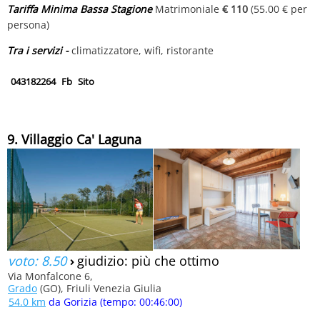
Tariffa Minima Bassa Stagione
Matrimoniale
€ 110
(55.00 € per
persona)
Tra i servizi -
climatizzatore, wifi, ristorante
043182264
Fb
Sito
9. Villaggio Ca' Laguna
voto: 8.50
›
giudizio: più che ottimo
Via Monfalcone 6,
Grado
(GO), Friuli Venezia Giulia
54.0 km
da Gorizia (tempo: 00:46:00)