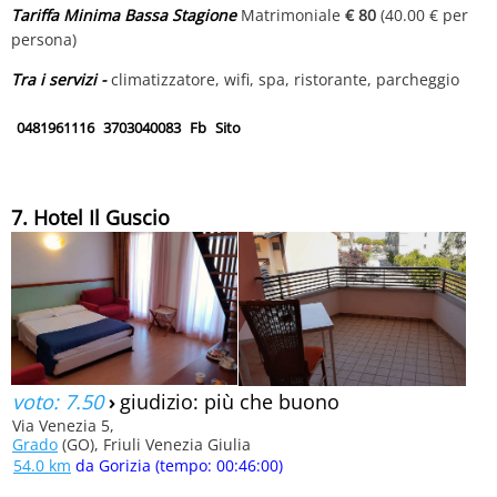
Tariffa Minima Bassa Stagione
Matrimoniale
€ 80
(40.00 € per
persona)
Tra i servizi -
climatizzatore, wifi, spa, ristorante, parcheggio
0481961116
3703040083
Fb
Sito
7. Hotel Il Guscio
voto: 7.50
›
giudizio: più che buono
Via Venezia 5,
Grado
(GO), Friuli Venezia Giulia
54.0 km
da Gorizia (tempo: 00:46:00)