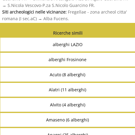
→
S.Nicola Vescovo-P.za S.Nicolo Guarcino FR.
Siti archeologici nelle vicinanze:
Fregellae - zona archeol citta'
romana (I sec.aC)
→
Alba Fucens.
Ricerche simili
alberghi LAZIO
alberghi Frosinone
Acuto (8 alberghi)
Alatri (11 alberghi)
Alvito (4 alberghi)
Amaseno (6 alberghi)
Anagni (25 alberghi)