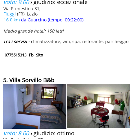
voto: 9.00
›
giudizio: eccezionale
Via Prenestina 31,
Fiuggi
(FR), Lazio
16.0 km
da Guarcino (tempo: 00:22:00)
Medio grande hotel: 150 letti
Tra i servizi -
climatizzatore, wifi, spa, ristorante, parcheggio
0775515313
Fb
Sito
5. Villa Sorvillo B&b
voto: 8.00
›
giudizio: ottimo