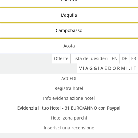
L'aquila
Campobasso
Aosta
Offerte
Lista dei desideri
EN
DE
FR
V I A G G I A E D O R M I . I T
ACCEDI
Registra hotel
Info evidenziazione hotel
Evidenzia il tuo Hotel - 31 EURO/ANNO con Paypal
Hotel zona parchi
Inserisci una recensione