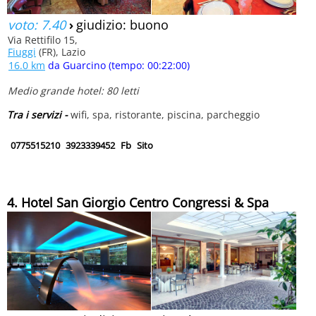
voto: 7.40
›
giudizio: buono
Via Rettifilo 15,
Fiuggi
(FR), Lazio
16.0 km
da Guarcino (tempo: 00:22:00)
Medio grande hotel: 80 letti
Tra i servizi -
wifi, spa, ristorante, piscina, parcheggio
0775515210
3923339452
Fb
Sito
4. Hotel San Giorgio Centro Congressi & Spa