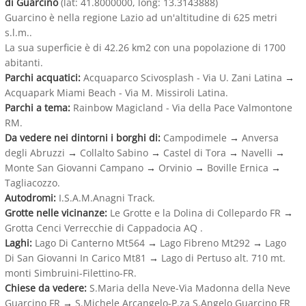
di Guarcino
(lat: 41.8000000, long: 13.3143888)
Guarcino è nella regione Lazio ad un'altitudine di 625 metri
s.l.m..
La sua superficie è di 42.26 km2 con una popolazione di 1700
abitanti.
Parchi acquatici:
Acquaparco Scivosplash - Via U. Zani Latina
→
Acquapark Miami Beach - Via M. Missiroli Latina.
Parchi a tema:
Rainbow Magicland - Via della Pace Valmontone
RM.
Da vedere nei dintorni i borghi di:
Campodimele
→
Anversa
degli Abruzzi
→
Collalto Sabino
→
Castel di Tora
→
Navelli
→
Monte San Giovanni Campano
→
Orvinio
→
Boville Ernica
→
Tagliacozzo.
Autodromi:
I.S.A.M.Anagni Track.
Grotte nelle vicinanze:
Le Grotte e la Dolina di Collepardo FR
→
Grotta Cenci Verrecchie di Cappadocia AQ .
Laghi:
Lago Di Canterno Mt564
→
Lago Fibreno Mt292
→
Lago
Di San Giovanni In Carico Mt81
→
Lago di Pertuso alt. 710 mt.
monti Simbruini-Filettino-FR.
Chiese da vedere:
S.Maria della Neve-Via Madonna della Neve
Guarcino FR
→
S.Michele Arcangelo-P.za S.Angelo Guarcino FR