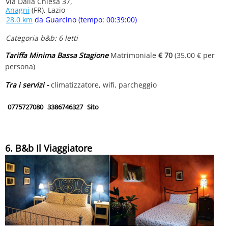
Via Dalla Chiesa 37,
Anagni
(FR), Lazio
28.0 km
da Guarcino (tempo: 00:39:00)
Categoria b&b: 6 letti
Tariffa Minima Bassa Stagione
Matrimoniale
€ 70
(35.00 € per
persona)
Tra i servizi -
climatizzatore, wifi, parcheggio
0775727080
3386746327
Sito
6. B&b Il Viaggiatore