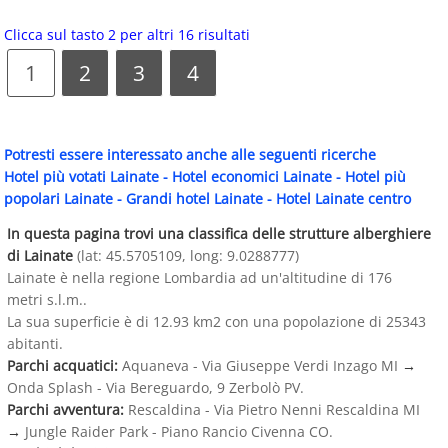
Clicca sul tasto 2 per altri 16 risultati
1
2
3
4
Potresti essere interessato anche alle seguenti ricerche
Hotel più votati Lainate
-
Hotel economici Lainate
-
Hotel più
popolari Lainate
-
Grandi hotel Lainate
-
Hotel Lainate centro
In questa pagina trovi una classifica delle strutture alberghiere
di Lainate
(lat: 45.5705109, long: 9.0288777)
Lainate è nella regione Lombardia ad un'altitudine di 176
metri s.l.m..
La sua superficie è di 12.93 km2 con una popolazione di 25343
abitanti.
Parchi acquatici:
Aquaneva - Via Giuseppe Verdi Inzago MI
→
Onda Splash - Via Bereguardo, 9 Zerbolò PV.
Parchi avventura:
Rescaldina - Via Pietro Nenni Rescaldina MI
→
Jungle Raider Park - Piano Rancio Civenna CO.