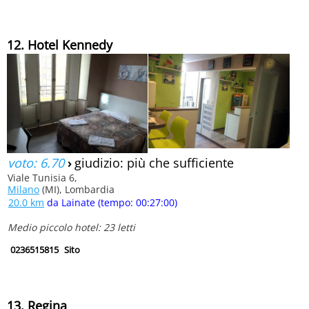
12. Hotel Kennedy
voto: 6.70
›
giudizio: più che sufficiente
Viale Tunisia 6,
Milano
(MI), Lombardia
20.0 km
da Lainate (tempo: 00:27:00)
Medio piccolo hotel: 23 letti
0236515815
Sito
13. Regina