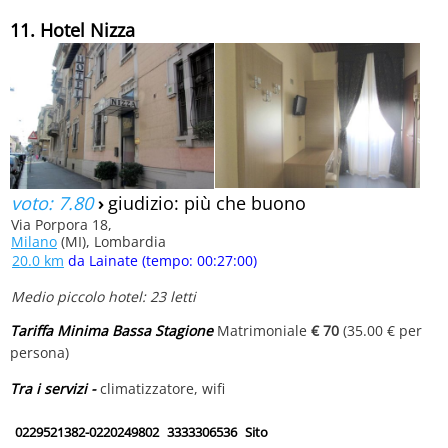
11. Hotel Nizza
voto: 7.80
›
giudizio: più che buono
Via Porpora 18,
Milano
(MI), Lombardia
20.0 km
da Lainate (tempo: 00:27:00)
Medio piccolo hotel: 23 letti
Tariffa Minima Bassa Stagione
Matrimoniale
€ 70
(35.00 € per
persona)
Tra i servizi -
climatizzatore, wifi
0229521382-0220249802
3333306536
Sito