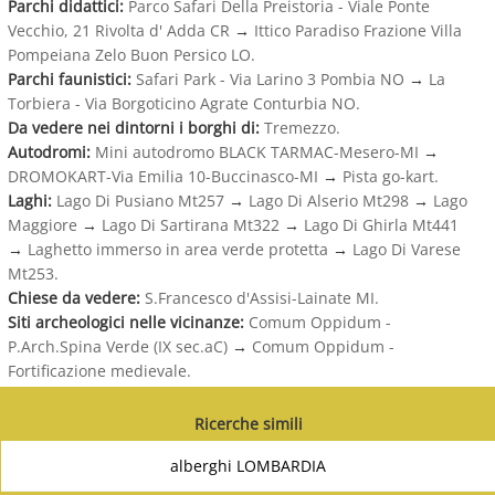
Parchi didattici:
Parco Safari Della Preistoria - Viale Ponte
Vecchio, 21 Rivolta d' Adda CR
→
Ittico Paradiso Frazione Villa
Pompeiana Zelo Buon Persico LO.
Parchi faunistici:
Safari Park - Via Larino 3 Pombia NO
→
La
Torbiera - Via Borgoticino Agrate Conturbia NO.
Da vedere nei dintorni i borghi di:
Tremezzo.
Autodromi:
Mini autodromo BLACK TARMAC-Mesero-MI
→
DROMOKART-Via Emilia 10-Buccinasco-MI
→
Pista go-kart.
Laghi:
Lago Di Pusiano Mt257
→
Lago Di Alserio Mt298
→
Lago
Maggiore
→
Lago Di Sartirana Mt322
→
Lago Di Ghirla Mt441
→
Laghetto immerso in area verde protetta
→
Lago Di Varese
Mt253.
Chiese da vedere:
S.Francesco d'Assisi-Lainate MI.
Siti archeologici nelle vicinanze:
Comum Oppidum -
P.Arch.Spina Verde (IX sec.aC)
→
Comum Oppidum -
Fortificazione medievale.
Ricerche simili
alberghi LOMBARDIA