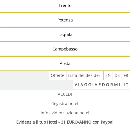
Trento
Potenza
L'aquila
Campobasso
Aosta
Offerte
Lista dei desideri
EN
DE
FR
V I A G G I A E D O R M I . I T
ACCEDI
Registra hotel
Info evidenziazione hotel
Evidenzia il tuo Hotel - 31 EURO/ANNO con Paypal