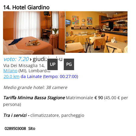
14. Hotel Giardino
voto: 7.20
›
giudizio: buono
UP
PG
Via Dei Missaglia 14,
Milano
(MI), Lombardia
20.0 km
da Lainate (tempo: 00:27:00)
Medio grande hotel: 38 camere
Tariffa Minima Bassa Stagione
Matrimoniale
€ 90
(45.00 € per
persona)
Tra i servizi -
climatizzatore, parcheggio
0289503008
Sito