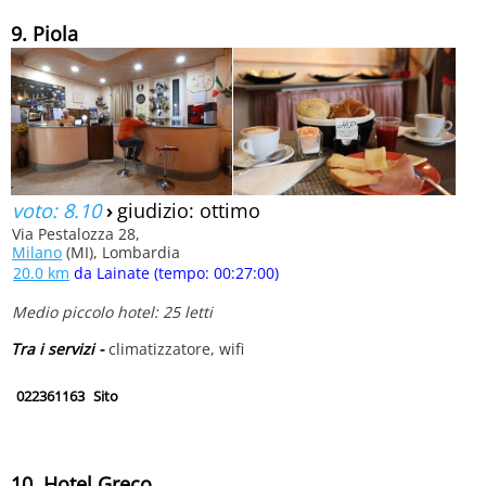
9. Piola
voto: 8.10
›
giudizio: ottimo
Via Pestalozza 28,
Milano
(MI), Lombardia
20.0 km
da Lainate (tempo: 00:27:00)
Medio piccolo hotel: 25 letti
Tra i servizi -
climatizzatore, wifi
022361163
Sito
10. Hotel Greco