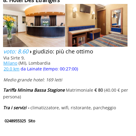
8. Hotel Des Etrangers
voto: 8.60
›
giudizio: più che ottimo
Via Sirte 9,
Milano
(MI), Lombardia
20.0 km
da Lainate (tempo: 00:27:00)
Medio grande hotel: 169 letti
Tariffa Minima Bassa Stagione
Matrimoniale
€ 80
(40.00 € per
persona)
Tra i servizi -
climatizzatore, wifi, ristorante, parcheggio
0248955325
Sito