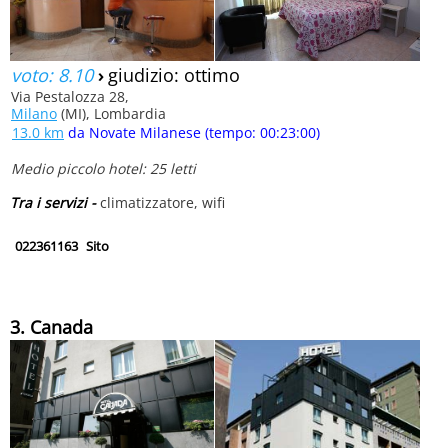
voto: 8.10
›
giudizio: ottimo
Via Pestalozza 28,
Milano
(MI), Lombardia
13.0 km
da Novate Milanese (tempo: 00:23:00)
Medio piccolo hotel: 25 letti
Tra i servizi -
climatizzatore, wifi
022361163
Sito
3. Canada