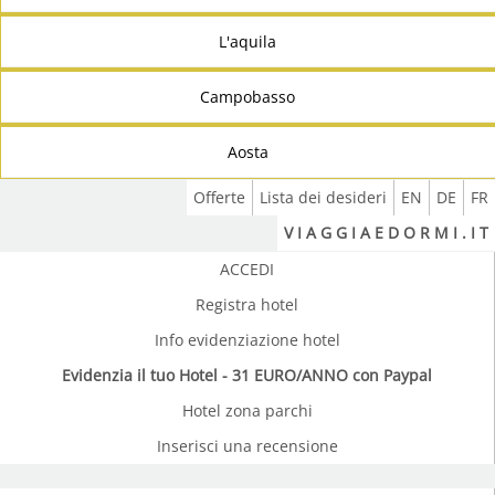
L'aquila
Campobasso
Aosta
Offerte
Lista dei desideri
EN
DE
FR
V I A G G I A E D O R M I . I T
ACCEDI
Registra hotel
Info evidenziazione hotel
Evidenzia il tuo Hotel - 31 EURO/ANNO con Paypal
Hotel zona parchi
Inserisci una recensione