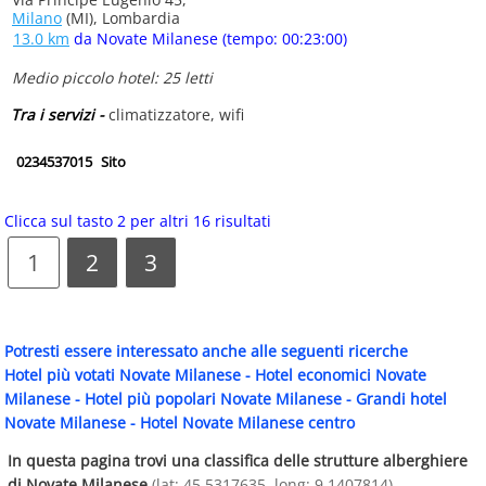
Milano
(MI), Lombardia
13.0 km
da Novate Milanese (tempo: 00:23:00)
Medio piccolo hotel: 25 letti
Tra i servizi -
climatizzatore, wifi
0234537015
Sito
Clicca sul tasto 2 per altri 16 risultati
1
2
3
Potresti essere interessato anche alle seguenti ricerche
Hotel più votati Novate Milanese
-
Hotel economici Novate
Milanese
-
Hotel più popolari Novate Milanese
-
Grandi hotel
Novate Milanese
-
Hotel Novate Milanese centro
In questa pagina trovi una classifica delle strutture alberghiere
di Novate Milanese
(lat: 45.5317635, long: 9.1407814)