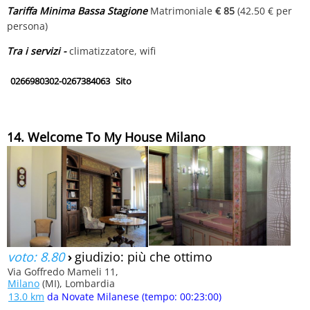
Tariffa Minima Bassa Stagione
Matrimoniale
€ 85
(42.50 € per
persona)
Tra i servizi -
climatizzatore, wifi
0266980302-0267384063
Sito
14. Welcome To My House Milano
voto: 8.80
›
giudizio: più che ottimo
Via Goffredo Mameli 11,
Milano
(MI), Lombardia
13.0 km
da Novate Milanese (tempo: 00:23:00)