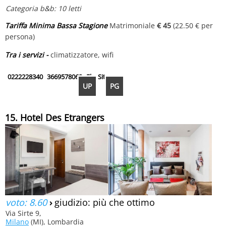
Categoria b&b: 10 letti
Tariffa Minima Bassa Stagione
Matrimoniale
€ 45
(22.50 € per
persona)
Tra i servizi -
climatizzatore, wifi
0222228340
3669578062
Fb
Sito
UP
PG
15. Hotel Des Etrangers
voto: 8.60
›
giudizio: più che ottimo
Via Sirte 9,
Milano
(MI), Lombardia