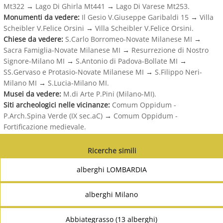
Mt322
→
Lago Di Ghirla Mt441
→
Lago Di Varese Mt253.
Monumenti da vedere:
Il Gesio V.Giuseppe Garibaldi 15
→
Villa
Scheibler V.Felice Orsini
→
Villa Scheibler V.Felice Orsini.
Chiese da vedere:
S.Carlo Borromeo-Novate Milanese MI
→
Sacra Famiglia-Novate Milanese MI
→
Resurrezione di Nostro
Signore-Milano MI
→
S.Antonio di Padova-Bollate MI
→
SS.Gervaso e Protasio-Novate Milanese MI
→
S.Filippo Neri-
Milano MI
→
S.Lucia-Milano MI.
Musei da vedere:
M.di Arte P.Pini (Milano-MI).
Siti archeologici nelle vicinanze:
Comum Oppidum -
P.Arch.Spina Verde (IX sec.aC)
→
Comum Oppidum -
Fortificazione medievale.
Ricerche simili
alberghi LOMBARDIA
alberghi Milano
Abbiategrasso (13 alberghi)