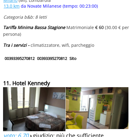
Milano
(MI), Lombardia
13.0 km
da Novate Milanese (tempo: 00:23:00)
Categoria b&b: 8 letti
Tariffa Minima Bassa Stagione
Matrimoniale
€ 60
(30.00 € per
persona)
Tra i servizi -
climatizzatore, wifi, parcheggio
00393395270812
00393395270812
Sito
11. Hotel Kennedy
voto: 6.70
›
giudizio: più che sufficiente