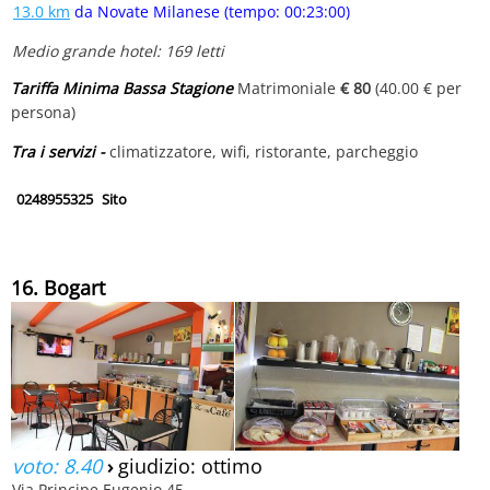
13.0 km
da Novate Milanese (tempo: 00:23:00)
Medio grande hotel: 169 letti
Tariffa Minima Bassa Stagione
Matrimoniale
€ 80
(40.00 € per
persona)
Tra i servizi -
climatizzatore, wifi, ristorante, parcheggio
0248955325
Sito
16. Bogart
voto: 8.40
›
giudizio: ottimo
Via Principe Eugenio 45,