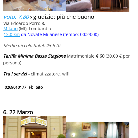
voto: 7.80
›
giudizio: più che buono
Via Edoardo Porro 8,
Milano
(MI), Lombardia
13.0 km
da Novate Milanese (tempo: 00:23:00)
Medio piccolo hotel: 25 letti
Tariffa Minima Bassa Stagione
Matrimoniale
€ 60
(30.00 € per
persona)
Tra i servizi -
climatizzatore, wifi
0269010177
Fb
Sito
6. 22 Marzo