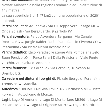
Novate Milanese è nella regione Lombardia ad un'altitudine di
148 metri s.l.m..
La sua superficie è di 5.47 km2 con una popolazione di 20201
abitanti.
Parchi acquatici:
Aquaneva - Via Giuseppe Verdi Inzago MI
→
Onda Splash - Via Bereguardo, 9 Zerbolò PV.
Parchi avventura:
Parco Avventura Bergamo - Via Canale
Roncola BG
→
Jungle Raider Park - Piano Rancio Civenna CO
→
Rescaldina - Via Pietro Nenni Rescaldina MI.
Parchi didattici:
Ittico Paradiso Frazione Villa Pompeiana Zelo
Buon Persico LO
→
Parco Safari Della Preistoria - Viale Ponte
Vecchio, 21 Rivolta d' Adda CR.
Parchi faunistici:
Le Cornelle - Via Cornelle, 16 Scano Al
Brembo BG.
Da vedere nei dintorni i borghi di:
Pizzale (borgo di Porana)
→
Tremezzo
→
Gradella.
Autodromi:
DROMOKART-Via Emilia 10-Buccinasco-MI
→
Pista
go-kart
→
Autodromo di Monza.
Laghi:
Lago Di Annone
→
Lago Di Montorfano Mt390
→
Lago Di
Pusiano Mt257
→
Lago Di Olginate Mt197
→
Lago Di Sartirana