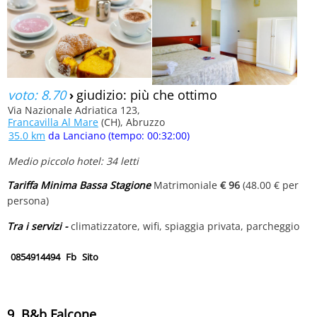
voto: 8.70
›
giudizio: più che ottimo
Via Nazionale Adriatica 123,
Francavilla Al Mare
(CH), Abruzzo
35.0 km
da Lanciano (tempo: 00:32:00)
Medio piccolo hotel: 34 letti
Tariffa Minima Bassa Stagione
Matrimoniale
€ 96
(48.00 € per
persona)
Tra i servizi -
climatizzatore, wifi, spiaggia privata, parcheggio
0854914494
Fb
Sito
9. B&b Falcone