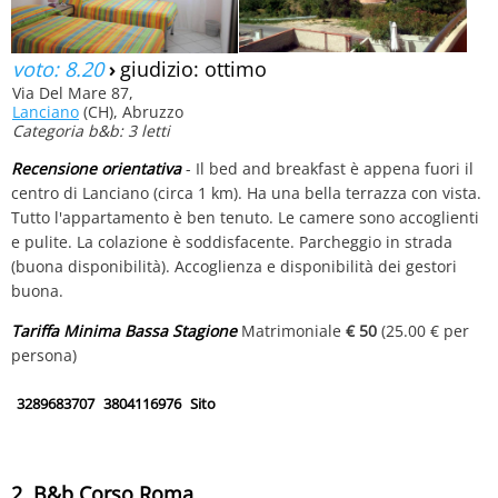
voto: 8.20
›
giudizio: ottimo
Via Del Mare 87,
Lanciano
(CH), Abruzzo
Categoria b&b: 3 letti
Recensione orientativa
- Il bed and breakfast è appena fuori il
centro di Lanciano (circa 1 km). Ha una bella terrazza con vista.
Tutto l'appartamento è ben tenuto. Le camere sono accoglienti
e pulite. La colazione è soddisfacente. Parcheggio in strada
(buona disponibilità). Accoglienza e disponibilità dei gestori
buona.
Tariffa Minima Bassa Stagione
Matrimoniale
€ 50
(25.00 € per
persona)
3289683707
3804116976
Sito
2. B&b Corso Roma