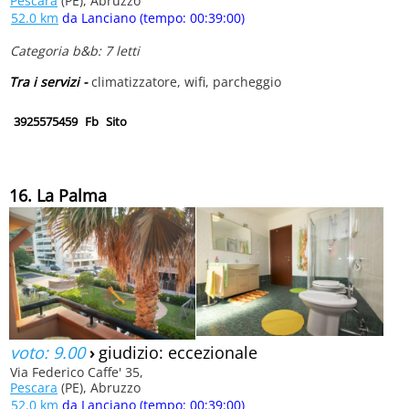
Pescara
(PE), Abruzzo
52.0 km
da Lanciano (tempo: 00:39:00)
Categoria b&b: 7 letti
Tra i servizi -
climatizzatore, wifi, parcheggio
3925575459
Fb
Sito
16. La Palma
voto: 9.00
›
giudizio: eccezionale
Via Federico Caffe' 35,
Pescara
(PE), Abruzzo
52.0 km
da Lanciano (tempo: 00:39:00)