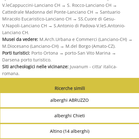
V.leCappuccini-Lanciano CH
→
S. Rocco-Lanciano CH
→
Cattedrale Madonna del Ponte-Lanciano CH
→
Santuario
Miracolo Eucaristico-Lanciano CH
→
SS.Cuore di Gesu-
V.Napoli-Lanciano CH
→
S.Antonio di Padova-V.leS.Antonio-
Lanciano CH.
Musei da vedere:
M.Arch.Urbana e Commerci (Lanciano-CH)
→
M.Diocesano (Lanciano-CH)
→
M.del Borgo (Amato-CZ).
Porti turistici:
Porto Ortona
→
porto-San Vito Marina
→
Darsena porto turistico.
Siti archeologici nelle vicinanze:
Juvanum - citta' italica-
romana.
Ricerche simili
alberghi ABRUZZO
alberghi Chieti
Altino (14 alberghi)