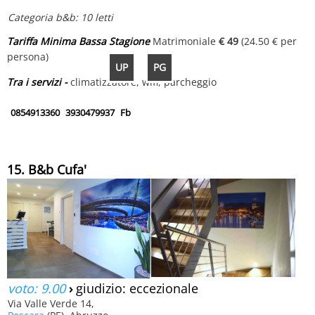
Categoria b&b: 10 letti
Tariffa Minima Bassa Stagione
Matrimoniale
€ 49
(24.50 € per
persona)
UP
PG
Tra i servizi -
climatizzatore, wifi, parcheggio
0854913360
3930479937
Fb
15. B&b Cufa'
voto: 9.00
›
giudizio: eccezionale
Via Valle Verde 14,