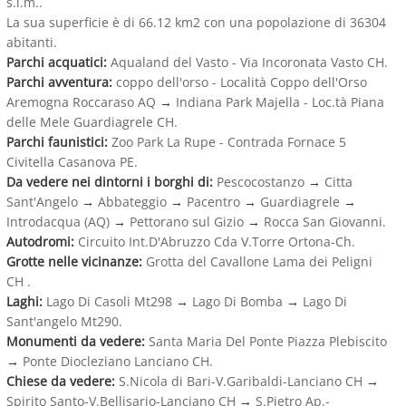
s.l.m..
La sua superficie è di 66.12 km2 con una popolazione di 36304
abitanti.
Parchi acquatici:
Aqualand del Vasto - Via Incoronata Vasto CH.
Parchi avventura:
coppo dell'orso - Località Coppo dell'Orso
Aremogna Roccaraso AQ
→
Indiana Park Majella - Loc.tà Piana
delle Mele Guardiagrele CH.
Parchi faunistici:
Zoo Park La Rupe - Contrada Fornace 5
Civitella Casanova PE.
Da vedere nei dintorni i borghi di:
Pescocostanzo
→
Citta
Sant'Angelo
→
Abbateggio
→
Pacentro
→
Guardiagrele
→
Introdacqua (AQ)
→
Pettorano sul Gizio
→
Rocca San Giovanni.
Autodromi:
Circuito Int.D'Abruzzo Cda V.Torre Ortona-Ch.
Grotte nelle vicinanze:
Grotta del Cavallone Lama dei Peligni
CH .
Laghi:
Lago Di Casoli Mt298
→
Lago Di Bomba
→
Lago Di
Sant'angelo Mt290.
Monumenti da vedere:
Santa Maria Del Ponte Piazza Plebiscito
→
Ponte Diocleziano Lanciano CH.
Chiese da vedere:
S.Nicola di Bari-V.Garibaldi-Lanciano CH
→
Spirito Santo-V.Bellisario-Lanciano CH
→
S.Pietro Ap.-