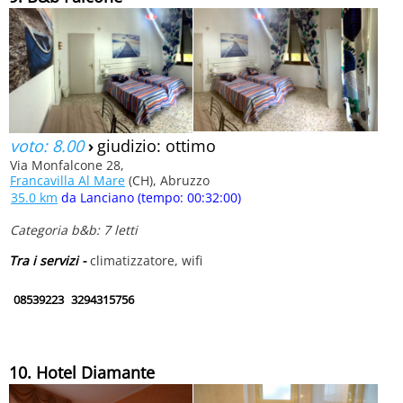
voto: 8.00
›
giudizio: ottimo
Via Monfalcone 28,
Francavilla Al Mare
(CH), Abruzzo
35.0 km
da Lanciano (tempo: 00:32:00)
Categoria b&b: 7 letti
Tra i servizi -
climatizzatore, wifi
08539223
3294315756
10. Hotel Diamante