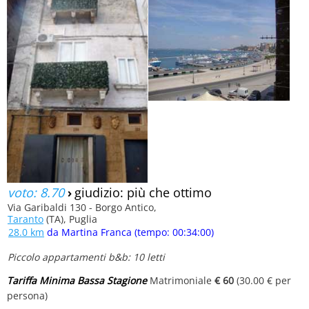
voto: 8.70
›
giudizio: più che ottimo
Via Garibaldi 130 - Borgo Antico,
Taranto
(TA), Puglia
28.0 km
da Martina Franca (tempo: 00:34:00)
Piccolo appartamenti b&b: 10 letti
Tariffa Minima Bassa Stagione
Matrimoniale
€ 60
(30.00 € per
persona)