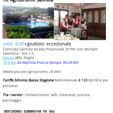
voto: 9.20
›
giudizio: eccezionale
Contrada Salinola Strada Provinciale 29 Per San Michele
Salentino - Km 1,5 ,
Ostuni
(BR), Puglia
25.0 km
da Martina Franca (tempo: 00:29:00)
Medio piccolo agriturismo: 24 letti
Tariffa Minima Bassa Stagione
Matrimoniale
€ 120
(60.00 € per
persona)
Tra i servizi -
climatizzatore, wifi, ristorante, piscina,
parcheggio
0831330683
3288863169
Fb
Sito