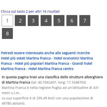
Clicca sul tasto 2 per altri 16 risultati
1
2
3
4
5
6
7
8
Potresti essere interessato anche alle seguenti ricerche
Hotel più votati Martina Franca
-
Hotel economici Martina
Franca
-
Hotel più popolari Martina Franca
-
Grandi hotel
Martina Franca
-
Hotel Martina Franca centro
In questa pagina trovi una classifica delle strutture alberghiere
di Martina Franca
(lat: 40.7042407, long: 17.3348703)
Martina Franca è nella regione Puglia ad un'altitudine di 431
metri s.l.m..
La sua superficie è di 295.49 km2 con una popolazione di
49780 abitanti.