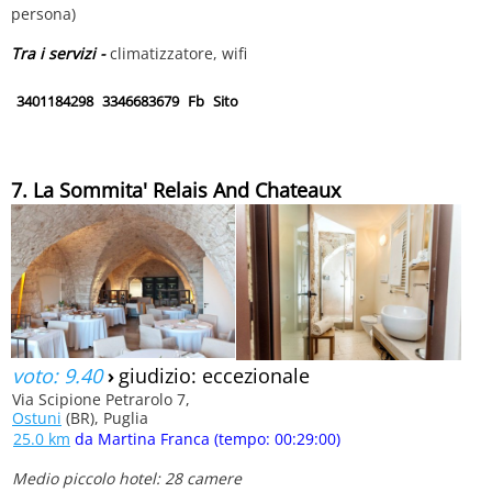
persona)
Tra i servizi -
climatizzatore, wifi
3401184298
3346683679
Fb
Sito
7. La Sommita' Relais And Chateaux
voto: 9.40
›
giudizio: eccezionale
Via Scipione Petrarolo 7,
Ostuni
(BR), Puglia
25.0 km
da Martina Franca (tempo: 00:29:00)
Medio piccolo hotel: 28 camere