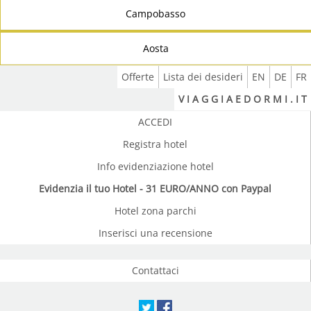
Campobasso
Aosta
Offerte
Lista dei desideri
EN
DE
FR
V I A G G I A E D O R M I . I T
ACCEDI
Registra hotel
Info evidenziazione hotel
Evidenzia il tuo Hotel - 31 EURO/ANNO con Paypal
Hotel zona parchi
Inserisci una recensione
Contattaci