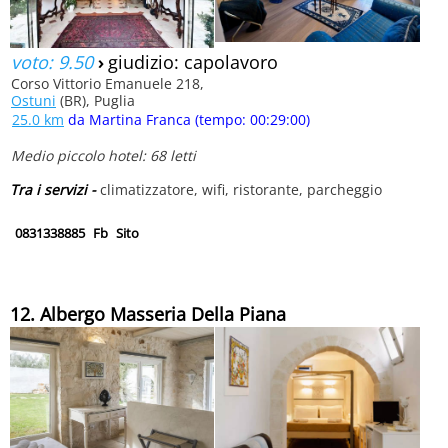
voto: 9.50
›
giudizio: capolavoro
Corso Vittorio Emanuele 218,
Ostuni
(BR), Puglia
25.0 km
da Martina Franca (tempo: 00:29:00)
Medio piccolo hotel: 68 letti
Tra i servizi -
climatizzatore, wifi, ristorante, parcheggio
0831338885
Fb
Sito
12. Albergo Masseria Della Piana