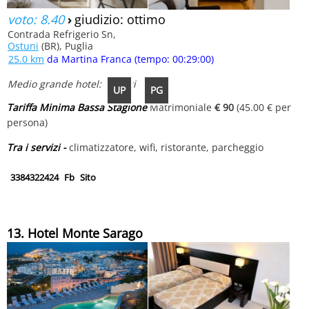
voto: 8.40
›
giudizio: ottimo
Contrada Refrigerio Sn,
Ostuni
(BR), Puglia
25.0 km
da Martina Franca (tempo: 00:29:00)
Medio grande hotel: 70 letti
UP
PG
Tariffa Minima Bassa Stagione
Matrimoniale
€ 90
(45.00 € per
persona)
Tra i servizi -
climatizzatore, wifi, ristorante, parcheggio
3384322424
Fb
Sito
13. Hotel Monte Sarago