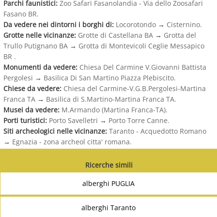
Parchi faunistici:
Zoo Safari Fasanolandia - Via dello Zoosafari
Fasano BR.
Da vedere nei dintorni i borghi di:
Locorotondo
→
Cisternino.
Grotte nelle vicinanze:
Grotte di Castellana BA
→
Grotta del
Trullo Putignano BA
→
Grotta di Montevicoli Ceglie Messapico
BR .
Monumenti da vedere:
Chiesa Del Carmine V.Giovanni Battista
Pergolesi
→
Basilica Di San Martino Piazza Plebiscito.
Chiese da vedere:
Chiesa del Carmine-V.G.B.Pergolesi-Martina
Franca TA
→
Basilica di S.Martino-Martina Franca TA.
Musei da vedere:
M.Armando (Martina Franca-TA).
Porti turistici:
Porto Savelletri
→
Porto Torre Canne.
Siti archeologici nelle vicinanze:
Taranto - Acquedotto Romano
→
Egnazia - zona archeol citta' romana.
Ricerche simili
alberghi PUGLIA
alberghi Taranto