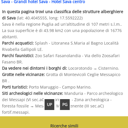
Sava
-
Grandi hotel Sava
-
Hotel Sava centro
In questa pagina trovi una classifica delle strutture alberghiere
di Sava
(lat: 40.4045555, long: 17.5592222)
Sava è nella regione Puglia ad un'altitudine di 107 metri s.l.m..
La sua superficie è di 43.98 km2 con una popolazione di 16776
abitanti.
Parchi acquatici:
Splash - Litoranea S.Maria al Bagno Località
Rivabella Gallipoli LE.
Parchi faunistici:
Zoo Safari Fasanolandia - Via dello Zoosafari
Fasano BR.
Da vedere nei dintorni i borghi di:
Locorotondo
→
Cisternino.
Grotte nelle vicinanze:
Grotta di Montevicoli Ceglie Messapico
BR .
Porti turistici:
Porto Maruggio - Campo Marino.
Siti archeologici nelle vicinanze:
Manduria - Parco archeologico
dei Messapi (VI sec.aC)
→
Torre Ovo - Zona archeologica -
UP
PG
foresta fossile
→
Mesagne - Muro Tenente (III sec.aC)
fortif.messapi.
Ricerche simili