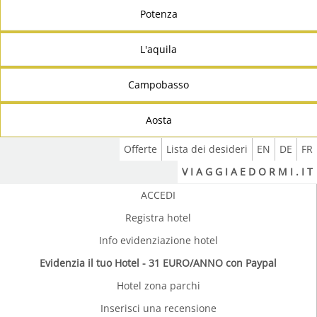
Potenza
L'aquila
Campobasso
Aosta
Offerte
Lista dei desideri
EN
DE
FR
V I A G G I A E D O R M I . I T
ACCEDI
Registra hotel
Info evidenziazione hotel
Evidenzia il tuo Hotel - 31 EURO/ANNO con Paypal
Hotel zona parchi
Inserisci una recensione