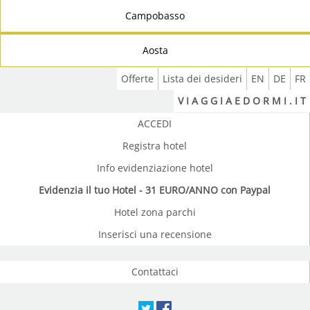
Campobasso
Aosta
Offerte
Lista dei desideri
EN
DE
FR
V I A G G I A E D O R M I . I T
ACCEDI
Registra hotel
Info evidenziazione hotel
Evidenzia il tuo Hotel - 31 EURO/ANNO con Paypal
Hotel zona parchi
Inserisci una recensione
Contattaci