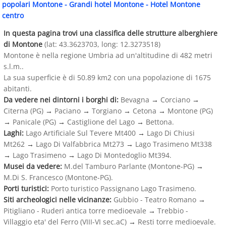
popolari Montone
-
Grandi hotel Montone
-
Hotel Montone
centro
In questa pagina trovi una classifica delle strutture alberghiere
di Montone
(lat: 43.3623703, long: 12.3273518)
Montone è nella regione Umbria ad un'altitudine di 482 metri
s.l.m..
La sua superficie è di 50.89 km2 con una popolazione di 1675
abitanti.
Da vedere nei dintorni i borghi di:
Bevagna
→
Corciano
→
Citerna (PG)
→
Paciano
→
Torgiano
→
Cetona
→
Montone (PG)
→
Panicale (PG)
→
Castiglione del Lago
→
Bettona.
Laghi:
Lago Artificiale Sul Tevere Mt400
→
Lago Di Chiusi
Mt262
→
Lago Di Valfabbrica Mt273
→
Lago Trasimeno Mt338
→
Lago Trasimeno
→
Lago Di Montedoglio Mt394.
Musei da vedere:
M.del Tamburo Parlante (Montone-PG)
→
M.Di S. Francesco (Montone-PG).
Porti turistici:
Porto turistico Passignano Lago Trasimeno.
Siti archeologici nelle vicinanze:
Gubbio - Teatro Romano
→
Pitigliano - Ruderi antica torre medioevale
→
Trebbio -
Villaggio eta' del Ferro (VIII-VI sec.aC)
→
Resti torre medioevale.