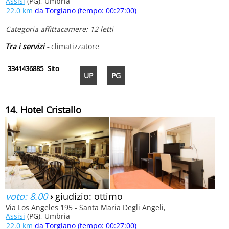
Assisi
(PG), Umbria
22.0 km
da Torgiano (tempo: 00:27:00)
Categoria affittacamere: 12 letti
Tra i servizi -
climatizzatore
3341436885
Sito
UP
PG
14. Hotel Cristallo
voto: 8.00
›
giudizio: ottimo
Via Los Angeles 195 - Santa Maria Degli Angeli,
Assisi
(PG), Umbria
22.0 km
da Torgiano (tempo: 00:27:00)