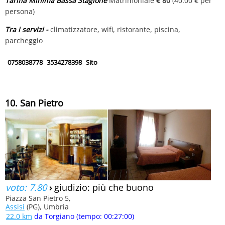
Tariffa Minima Bassa Stagione
Matrimoniale
€ 80
(40.00 € per
persona)
Tra i servizi -
climatizzatore, wifi, ristorante, piscina,
parcheggio
0758038778
3534278398
Sito
10. San Pietro
voto: 7.80
›
giudizio: più che buono
Piazza San Pietro 5,
Assisi
(PG), Umbria
22.0 km
da Torgiano (tempo: 00:27:00)