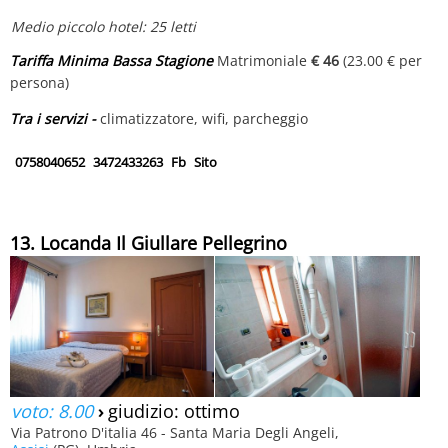
Medio piccolo hotel: 25 letti
Tariffa Minima Bassa Stagione
Matrimoniale
€ 46
(23.00 € per
persona)
Tra i servizi -
climatizzatore, wifi, parcheggio
0758040652
3472433263
Fb
Sito
13. Locanda Il Giullare Pellegrino
voto: 8.00
›
giudizio: ottimo
Via Patrono D'italia 46 - Santa Maria Degli Angeli,