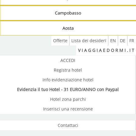
Campobasso
Aosta
Offerte
Lista dei desideri
EN
DE
FR
V I A G G I A E D O R M I . I T
ACCEDI
Registra hotel
Info evidenziazione hotel
Evidenzia il tuo Hotel - 31 EURO/ANNO con Paypal
Hotel zona parchi
Inserisci una recensione
Contattaci