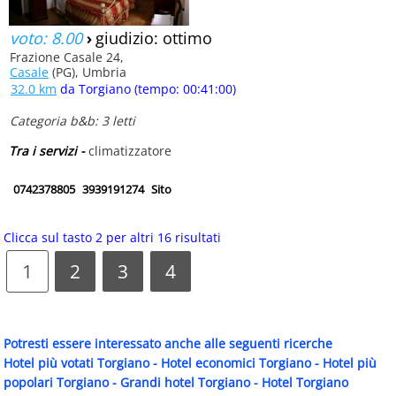
voto: 8.00
›
giudizio: ottimo
Frazione Casale 24,
Casale
(PG), Umbria
32.0 km
da Torgiano (tempo: 00:41:00)
Categoria b&b: 3 letti
Tra i servizi -
climatizzatore
0742378805
3939191274
Sito
Clicca sul tasto 2 per altri 16 risultati
1
2
3
4
Potresti essere interessato anche alle seguenti ricerche
Hotel più votati Torgiano
-
Hotel economici Torgiano
-
Hotel più
popolari Torgiano
-
Grandi hotel Torgiano
-
Hotel Torgiano