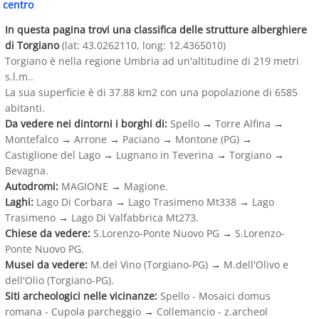
centro
In questa pagina trovi una classifica delle strutture alberghiere
di Torgiano
(lat: 43.0262110, long: 12.4365010)
Torgiano è nella regione Umbria ad un'altitudine di 219 metri
s.l.m..
La sua superficie è di 37.88 km2 con una popolazione di 6585
abitanti.
Da vedere nei dintorni i borghi di:
Spello
→
Torre Alfina
→
Montefalco
→
Arrone
→
Paciano
→
Montone (PG)
→
Castiglione del Lago
→
Lugnano in Teverina
→
Torgiano
→
Bevagna.
Autodromi:
MAGIONE
→
Magione.
Laghi:
Lago Di Corbara
→
Lago Trasimeno Mt338
→
Lago
Trasimeno
→
Lago Di Valfabbrica Mt273.
Chiese da vedere:
S.Lorenzo-Ponte Nuovo PG
→
S.Lorenzo-
Ponte Nuovo PG.
Musei da vedere:
M.del Vino (Torgiano-PG)
→
M.dell'Olivo e
dell'Olio (Torgiano-PG).
Siti archeologici nelle vicinanze:
Spello - Mosaici domus
romana - Cupola parcheggio
→
Collemancio - z.archeol