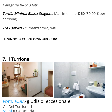
Categoria b&b: 3 letti
Tariffa Minima Bassa Stagione
Matrimoniale
€ 60
(30.00 € per
persona)
Tra i servizi -
climatizzatore, wifi
+39075813739
3663669637683
Sito
7. Il Turrione
voto: 9.30
›
giudizio: eccezionale
Via Del Torrione 1,
Assisi
(PG), Umbria