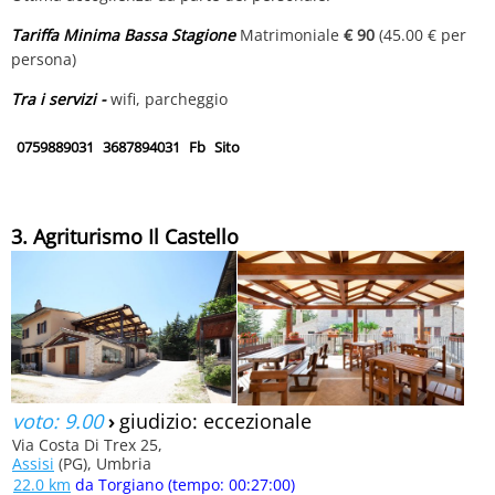
Tariffa Minima Bassa Stagione
Matrimoniale
€ 90
(45.00 € per
persona)
Tra i servizi -
wifi, parcheggio
0759889031
3687894031
Fb
Sito
3. Agriturismo Il Castello
voto: 9.00
›
giudizio: eccezionale
Via Costa Di Trex 25,
Assisi
(PG), Umbria
22.0 km
da Torgiano (tempo: 00:27:00)