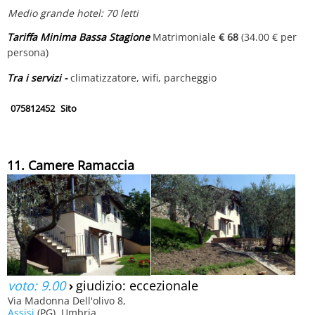
Medio grande hotel: 70 letti
Tariffa Minima Bassa Stagione
Matrimoniale
€ 68
(34.00 € per
persona)
Tra i servizi -
climatizzatore, wifi, parcheggio
075812452
Sito
11. Camere Ramaccia
voto: 9.00
›
giudizio: eccezionale
Via Madonna Dell'olivo 8,
Assisi
(PG), Umbria