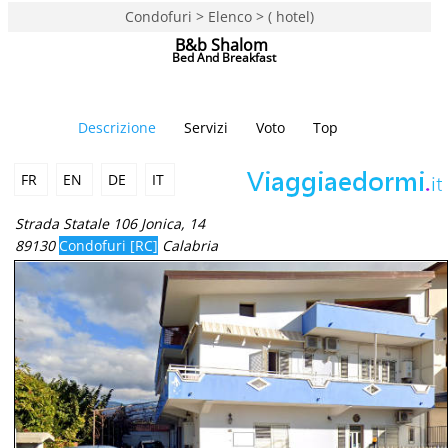
Condofuri > Elenco > ( hotel)
B&b Shalom
Bed And Breakfast
Descrizione
Servizi
Voto
Top
FR
EN
DE
IT
Strada Statale 106 Jonica, 14
89130
Condofuri [RC]
Calabria