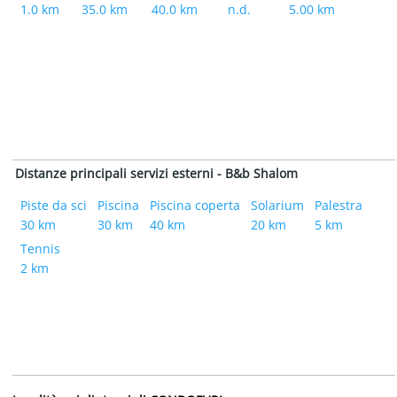
1.0 km
35.0 km
40.0 km
n.d.
5.00 km
Distanze principali servizi esterni - B&b Shalom
Piste da sci
Piscina
Piscina coperta
Solarium
Palestra
30 km
30 km
40 km
20 km
5 km
Tennis
2 km