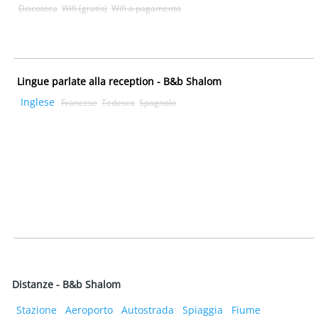
Discoteca
Wifi (gratis)
Wifi a pagamento
Lingue parlate alla reception - B&b Shalom
Inglese
Francese
Tedesco
Spagnolo
Distanze - B&b Shalom
Stazione
Aeroporto
Autostrada
Spiaggia
Fiume