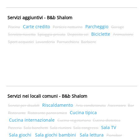
Servizi aggiuntivi - B&b Shalom
Carte credito
Parcheggio
Piscina
Portiere notturno
Garage
Biciclette
Servizio navetta
Spiaggia privata
Deposito sci
Animazione
Sport acquatici
Lavanderia
Parrucchiera
Barbiere
Servizi nei locali comuni - B&b Shalom
Riscaldamento
Servizi per disabili
Aria condizionata
Ascensore
Bar
Cucina tipica
Ristorante
Ristorante panoramico
Cucina internazionale
Cucina vegetariana
Cucina dietetica
Sala TV
Pizzeria
Sala banchetti
Sala riunioni
Sala congressi
Sala giochi
Sala giochi bambini
Sala lettura
Pianobar