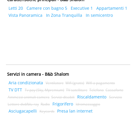
Letti 20
Camere con bagno 5
Executive 1
Appartamenti 1
Vista Panoramica
In Zona Tranquilla
In semicentro
Servizi in camera - B&b Shalom
Aria condizionata
Ventilatore
Wifi (gratis)
Wifi a pagamento
TV DTT
Tv pay (Sky, Mpremium)
TV satellitare
Telefono
Cassaforte
Riscaldamento
Ammessi animali camera
Servizi disabili
Servizio
Frigorifero
Lettore dvd/blu-ray
Radio
Idromassaggio
Asciugacapelli
Presa lan internet
Keycards