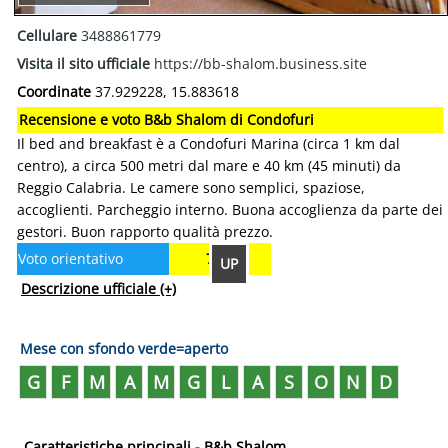
Cellulare
3488861779
Visita il sito ufficiale
https://bb-shalom.business.site
Coordinate
37.929228, 15.883618
Recensione e voto B&b Shalom di Condofuri
Il bed and breakfast è a Condofuri Marina (circa 1 km dal
centro), a circa 500 metri dal mare e 40 km (45 minuti) da
Reggio Calabria. Le camere sono semplici, spaziose,
accoglienti. Parcheggio interno. Buona accoglienza da parte dei
gestori. Buon rapporto qualità prezzo.
Voto orientativo
7.50
UP
Descrizione ufficiale
(+)
Mese con sfondo verde=aperto
G
F
M
A
M
G
L
A
S
O
N
D
Caratteristiche principali - B&b Shalom