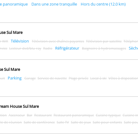
e panoramique
Dans une zone tranquille
Hors du centre (12.0 km)
use Sul Mare
Télévision
 Wifi
Télévision avec chaînes payantes
Télévision par satellite
Télépho
Réfrigérateur
Sèch
rvice
Lecteur dvd/blu-ray
Radio
Baignoire à hydromassages
se Sul Mare
Parking
nuit
Garage
Service de navette
Plage privée
Local à ski
Vélos à dispositio
 Dream House Sul Mare
ation
Ascenseur
Bar
Restaurant
Restaurant panoramique
Cuisine typique
Cuisine i
lle de réunion
Salle de conférence
Salle TV
Salle de jeux
Salle pour enfants
Salle pou