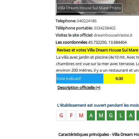
Villa Dream House Sul Mare Photo
Telephone:
040224186
Téléphone portable:
3334238402
Visitez le site officiel:
dreamhousetrieste.it
Les coordonnées
45.732250, 13.684404
Revisez et votez Villa Dream House Sul Mare 
La villa avec jardin et piscine (4x10 mt. Avec
chambres ont vue sur la mer avec terrasse. L
environ 200 mètres, il y a un restaurant et u
Vote indicatif
9.00
Description officielle
(+)
L'établissement est ouvert pendant les moi
G
F
M
A
M
G
L
A
Caractéristiques principales - Villa Dream 