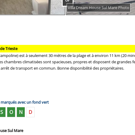
UP
Villa Dream House Sul Mare Photo
de Trieste
 trampoline) est à seulement 30 mètres de la plage et à environ 11 km (20 min
es chambres climatisées sont spacieuses, propres et disposent de grandes fen
n arrêt de transport en commun. Bonne disponibilité des propriétaires.
s marqués avec un fond vert
S
O
N
D
House Sul Mare