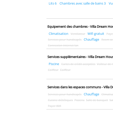
Lits 6
Chambres avec salle de bains 3
Vu
Equipement des chambres - Villa Dream Ho
Climatisation
Wifi gratuit
Ventilateur
Payer
Chauffage
Services pour handicapés
Room se
Connexion internet lan
Services supplémentaires - Villa Dream Hou
Piscine
Cartes de crédit acceptées
Veilleur de 
Coiffeur
Coiffeur
Services dans les espaces communs - Villa
Chauffage
Services pour handicapés
Climatis
Cuisine diététiques
Pizzeria
Salle de banquet
Sa
Payer Wifi