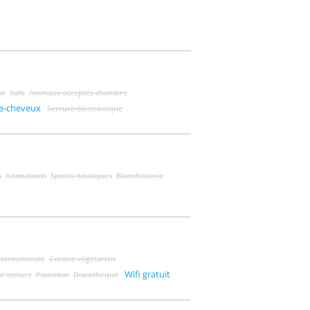
ne
Safe
Animaux acceptés chambre
e-cheveux
Serrure électronique
n
Animations
Sports nautiques
Blanchisserie
nternationale
Cuisine végétarien
Wifi gratuit
r lecture
Pianobar
Discothèque