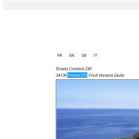
FR
EN
DE
IT
Strada Costiera 230
34136
Trieste [TS]
Friuli Venezia Giulia