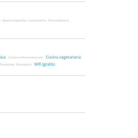
e
Sport acquatici
Lavanderia
Parrucchiera
pica
Cucina vegetariana
Cucina internazionale
Wifi (gratis)
Pianobar
Discoteca