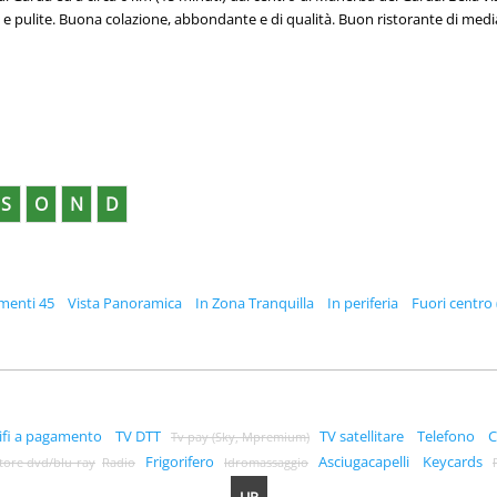
e pulite. Buona colazione, abbondante e di qualità. Buon ristorante di media
S
O
N
D
menti 45
Vista Panoramica
In Zona Tranquilla
In periferia
Fuori centro 
ifi a pagamento
TV DTT
TV satellitare
Telefono
C
Tv pay (Sky, Mpremium)
Frigorifero
Asciugacapelli
Keycards
tore dvd/blu-ray
Radio
Idromassaggio