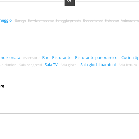
UP
heggio
Garage
Servizio navetta
Spiaggia privata
Deposito sci
Biciclette
Animazion
ondizionata
Bar
Ristorante
Ristorante panoramico
Cucina ti
Ascensore
Sala TV
Sala giochi bambini
ala riunioni
Sala congressi
Sala giochi
Sala lettura
ere