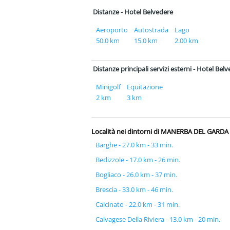
Distanze - Hotel Belvedere
Aeroporto
Autostrada
Lago
50.0 km
15.0 km
2.00 km
Distanze principali servizi esterni - Hotel Bel
Minigolf
Equitazione
2 km
3 km
Località nei dintorni di MANERBA DEL GARDA
Barghe - 27.0 km - 33 min.
Bedizzole - 17.0 km - 26 min.
Bogliaco - 26.0 km - 37 min.
Brescia - 33.0 km - 46 min.
Calcinato - 22.0 km - 31 min.
Calvagese Della Riviera - 13.0 km - 20 min.