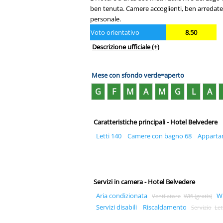
ben tenuta. Camere accoglienti, ben arredate 
personale.
Voto orientativo
8.50
Descrizione ufficiale
(+)
Mese con sfondo verde=aperto
G
F
M
A
M
G
L
A
Caratteristiche principali - Hotel Belvedere
Letti 140
Camere con bagno 68
Apparta
Servizi in camera - Hotel Belvedere
Aria condizionata
W
Ventilatore
Wifi (gratis)
Servizi disabili
Riscaldamento
Servizio
Let