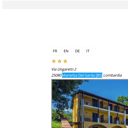
FR
EN
DE
IT
Via Ungaretti 2
25080
Manerba Del Garda [BS]
Lombardia