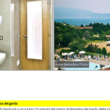
Hotel Belvedere Photo
ba del garda
 di Garda ed a circa 6 km (15 minuti) dal centro di Manerba del Garda. Bella vis