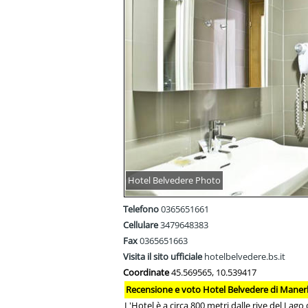
Hotel Belvedere Photo
Telefono
0365651661
Cellulare
3479648383
Fax
0365651663
Visita il sito ufficiale
hotelbelvedere.bs.it
Coordinate
45.569565, 10.539417
Recensione e voto Hotel Belvedere di Maner
L'Hotel è a circa 800 metri dalle rive del Lago