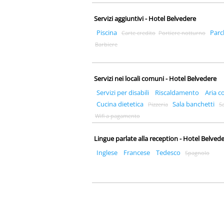
Servizi aggiuntivi - Hotel Belvedere
Piscina
Parc
Carte credito
Portiere notturno
Barbiere
Servizi nei locali comuni - Hotel Belvedere
Servizi per disabili
Riscaldamento
Aria c
Cucina dietetica
Sala banchetti
Pizzeria
S
Wifi a pagamento
Lingue parlate alla reception - Hotel Belved
Inglese
Francese
Tedesco
Spagnolo