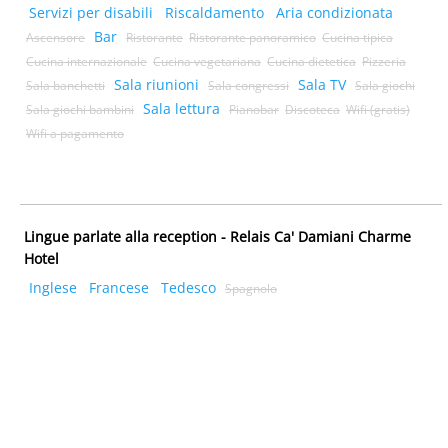
Servizi per disabili
Riscaldamento
Aria condizionata
Bar
Ascensore
Ristorante
Ristorante panoramico
Cucina tipica
Cucina internazionale
Cucina vegetariana
Cucina dietetica
Pizzeria
Sala riunioni
Sala TV
Sala banchetti
Sala congressi
Sala giochi
Sala lettura
Sala giochi bambini
Pianobar
Discoteca
Wifi (gratis)
Wifi a pagamento
Lingue parlate alla reception - Relais Ca' Damiani Charme
Hotel
Inglese
Francese
Tedesco
Spagnolo