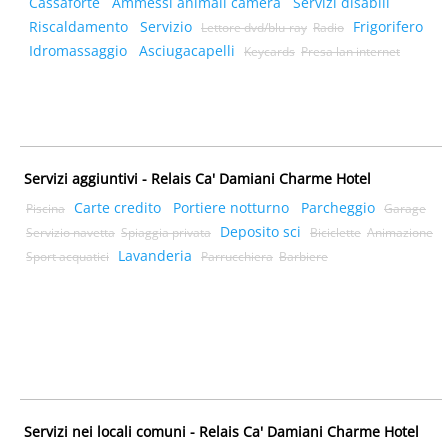
Cassaforte
Ammessi animali camera
Servizi disabili
Riscaldamento
Servizio
Frigorifero
Lettore dvd/blu-ray
Radio
Idromassaggio
Asciugacapelli
Keycards
Presa lan internet
Servizi aggiuntivi - Relais Ca' Damiani Charme Hotel
Carte credito
Portiere notturno
Parcheggio
Piscina
Garage
Deposito sci
Servizio navetta
Spiaggia privata
Biciclette
Animazione
Lavanderia
Sport acquatici
Parrucchiera
Barbiere
Servizi nei locali comuni - Relais Ca' Damiani Charme Hotel