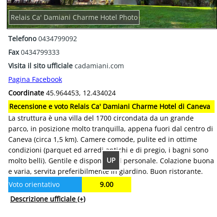
Relais Ca' Damiani Charme Hotel Photo
Telefono
0434799092
Fax
0434799333
Visita il sito ufficiale
cadamiani.com
Pagina Facebook
Coordinate
45.964453, 12.434024
Recensione e voto Relais Ca' Damiani Charme Hotel di Caneva
La struttura è una villa del 1700 circondata da un grande
parco, in posizione molto tranquilla, appena fuori dal centro di
Caneva (circa 1,5 km). Camere comode, pulite ed in ottime
condizioni (parquet ed arredi antichi e di pregio, i bagni sono
UP
molto belli). Gentile e disponibile il personale. Colazione buona
e varia, servita preferibilmente in giardino. Buon ristorante.
Voto orientativo
9.00
Descrizione ufficiale
(+)