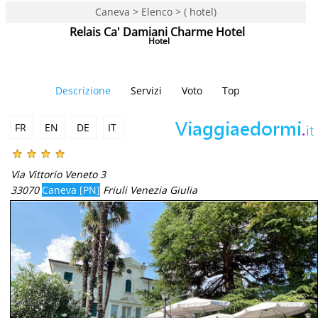
Caneva > Elenco > ( hotel)
Relais Ca' Damiani Charme Hotel
Hotel
Descrizione
Servizi
Voto
Top
FR
EN
DE
IT
Via Vittorio Veneto 3
33070
Caneva [PN]
Friuli Venezia Giulia