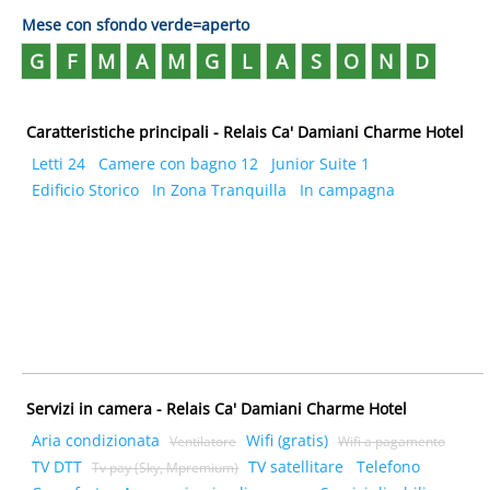
Mese con sfondo verde=aperto
G
F
M
A
M
G
L
A
S
O
N
D
Caratteristiche principali - Relais Ca' Damiani Charme Hotel
Letti 24
Camere con bagno 12
Junior Suite 1
Edificio Storico
In Zona Tranquilla
In campagna
Servizi in camera - Relais Ca' Damiani Charme Hotel
Aria condizionata
Wifi (gratis)
Ventilatore
Wifi a pagamento
TV DTT
TV satellitare
Telefono
Tv pay (Sky, Mpremium)