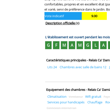
confortables, propres et en excellent état (par
et varié, servi de préférence dans le jardin. B
Vote indicatif
9.00
Description officielle
(+)
L'établissement est ouvert pendant les moi
G
F
M
A
M
G
L
A
Caractéristiques principales - Relais Ca' Da
Lits 24
Chambres avec salle de bains 12
Equipement des chambres - Relais Ca' Dam
Climatisation
Wifi gratuit
Ventilateur
Payer
Services pour handicapés
Chauffage
Ro
Connexion internet lan