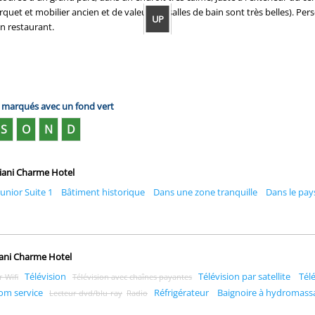
quet et mobilier ancien et de valeur, les salles de bain sont très belles). Pe
UP
on restaurant.
s marqués avec un fond vert
S
O
N
D
miani Charme Hotel
Junior Suite 1
Bâtiment historique
Dans une zone tranquille
Dans le pay
iani Charme Hotel
Télévision
Télévision par satellite
Tél
 Wifi
Télévision avec chaînes payantes
om service
Réfrigérateur
Baignoire à hydromass
Lecteur dvd/blu-ray
Radio