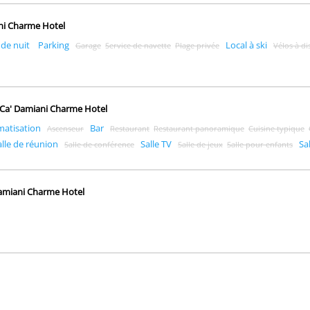
ani Charme Hotel
 de nuit
Parking
Local à ski
Garage
Service de navette
Plage privée
Vélos à di
s Ca' Damiani Charme Hotel
matisation
Bar
Ascenseur
Restaurant
Restaurant panoramique
Cuisine typique
alle de réunion
Salle TV
Sa
Salle de conférence
Salle de jeux
Salle pour enfants
 Damiani Charme Hotel