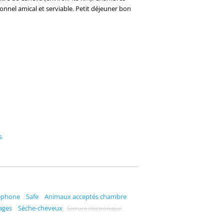
rsonnel amical et serviable. Petit déjeuner bon
s
éphone
Safe
Animaux acceptés chambre
ages
Sèche-cheveux
Serrure électronique