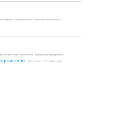
sposition
Animations
Sports nautiques
Cuisine internationale
Cuisine végétarien
lle pour lecture
Pianobar
Discothèque