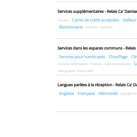
Services supplémentaires - Relais Ca' Dami
Cartes de crédit acceptées
Veilleur
Piscine
Blanchisserie
Coiffeur
Coiffeur
Services dans les espaces communs - Relai
Services pour handicapés
Chauffage
Cli
S
Cuisine diététiques
Pizzeria
Salle de banquet
Wifi gratuit
Payer Wifi
Langues parlées à la réception - Relais Ca'
Anglaise
Française
Allemande
Espagnole