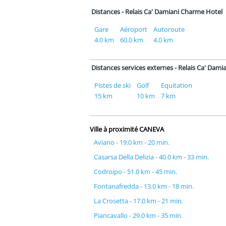
Distances - Relais Ca' Damiani Charme Hotel
Gare
Aéroport
Autoroute
4.0 km
60.0 km
4.0 km
Distances services externes - Relais Ca' Dam
Pistes de ski
Golf
Equitation
15 km
10 km
7 km
Ville à proximité CANEVA
Aviano - 19.0 km - 20 min.
Casarsa Della Delizia - 40.0 km - 33 min.
Codroipo - 51.0 km - 45 min.
Fontanafredda - 13.0 km - 18 min.
La Crosetta - 17.0 km - 21 min.
Piancavallo - 29.0 km - 35 min.