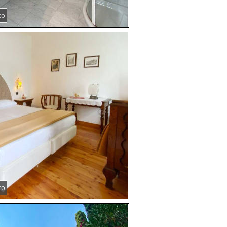
to
to