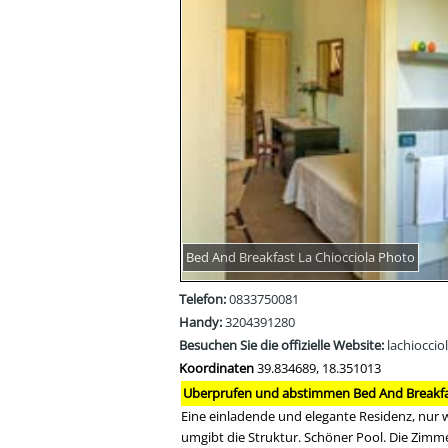
Bed And Breakfast La Chiocciola Photo
Telefon:
0833750081
Handy:
3204391280
Besuchen Sie die offizielle Website:
lachioccio
Koordinaten
39.834689, 18.351013
Uberprufen und abstimmen Bed And Breakfast
Eine einladende und elegante Residenz, nur
umgibt die Struktur. Schöner Pool. Die Zimme