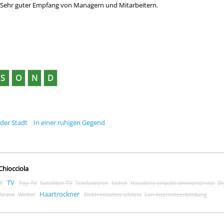
. Sehr guter Empfang von Managern und Mitarbeitern.
S
O
N
D
der Stadt
In einer ruhigen Gegend
Chiocciola
TV
i
Pay-TV
Satelliten-TV
Telefonieren
Sicher
Haustiere erlaubt zimmerservice
Di
Haartrockner
chrank
Wirbel
Elektronisches schloss
Lan internetverbindung