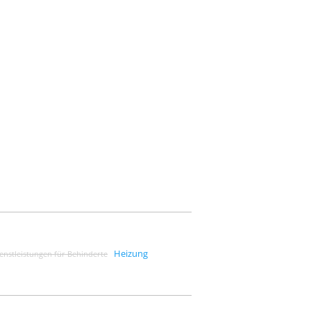
Heizung
enstleistungen für Behinderte