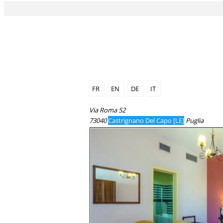
FR
EN
DE
IT
Via Roma 52
73040
Castrignano Del Capo [LE]
Puglia