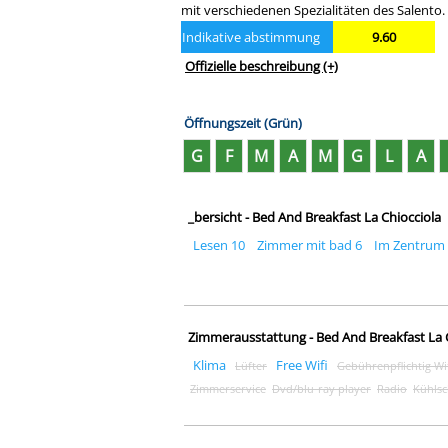
mit verschiedenen Spezialitäten des Salento
Indikative abstimmung
9.60
Offizielle beschreibung
(+)
Öffnungszeit (Grün)
G
F
M
A
M
G
L
A
_bersicht - Bed And Breakfast La Chiocciola
Lesen 10
Zimmer mit bad 6
Im Zentrum 
Zimmerausstattung - Bed And Breakfast La 
Klima
Free Wifi
Lüfter
Gebührenpflichtig Wif
Zimmerservice
Dvd/blu-ray player
Radio
Kühls