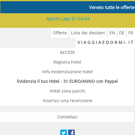
Veneto tutte le offerte
Agosto Lago Di Garda
Offerte
Lista dei desideri
EN
DE
FR
V I A G G I A E D O R M I . I T
ACCEDI
Registra hotel
Info evidenziazione hotel
Evidenzia il tuo Hotel - 31 EURO/ANNO con Paypal
Hotel zona parchi
Inserisci una recensione
Contattaci