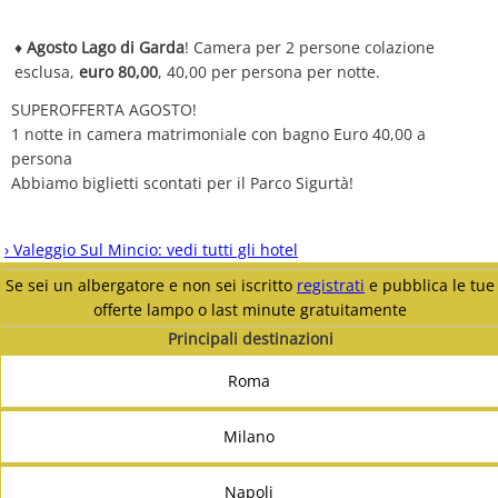
♦
Agosto Lago di Garda
! Camera per 2 persone colazione
esclusa,
euro 80,00
, 40,00 per persona per notte.
SUPEROFFERTA AGOSTO!
1 notte in camera matrimoniale con bagno Euro 40,00 a
persona
Abbiamo biglietti scontati per il Parco Sigurtà!
› Valeggio Sul Mincio: vedi tutti gli hotel
Se sei un albergatore e non sei iscritto
registrati
e pubblica le tue
offerte lampo o last minute gratuitamente
Principali destinazioni
Roma
Milano
Napoli