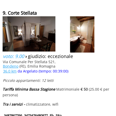
9. Corte Stellata
voto: 9.00
›
giudizio: eccezionale
Via Comunale Per Stellata 521,
Bondeno
(FE), Emilia Romagna
36.0 km
da Argelato (tempo: 00:39:00)
Piccolo appartamenti: 12 letti
Tariffa Minima Bassa Stagione
Matrimoniale
€ 50
(25.00 € per
persona)
Tra i servizi -
climatizzatore, wifi
3487867766
3473476480977
Fb
Sito