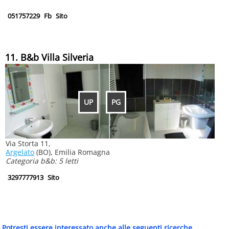
051757229
Fb
Sito
11. B&b Villa Silveria
UP
PG
Via Storta 11,
Argelato
(BO), Emilia Romagna
Categoria b&b: 5 letti
3297777913
Sito
Potresti essere interessato anche alle seguenti ricerche