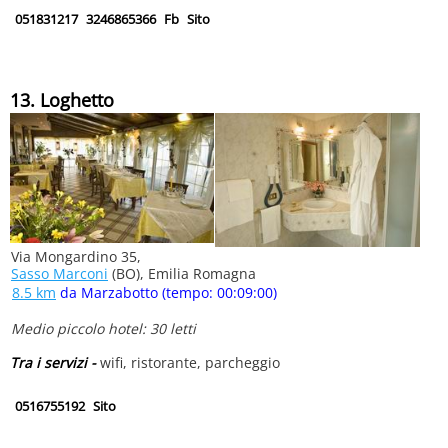
051831217
3246865366
Fb
Sito
13. Loghetto
Via Mongardino 35,
Sasso Marconi
(BO), Emilia Romagna
8.5 km
da Marzabotto (tempo: 00:09:00)
Medio piccolo hotel: 30 letti
Tra i servizi -
wifi, ristorante, parcheggio
0516755192
Sito