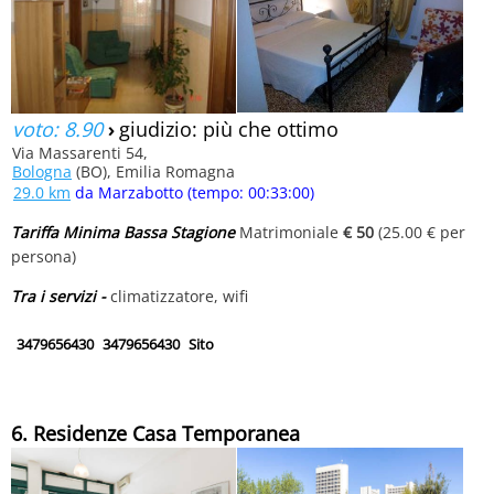
voto: 8.90
›
giudizio: più che ottimo
Via Massarenti 54,
Bologna
(BO), Emilia Romagna
29.0 km
da Marzabotto (tempo: 00:33:00)
Tariffa Minima Bassa Stagione
Matrimoniale
€ 50
(25.00 € per
persona)
Tra i servizi -
climatizzatore, wifi
3479656430
3479656430
Sito
6. Residenze Casa Temporanea