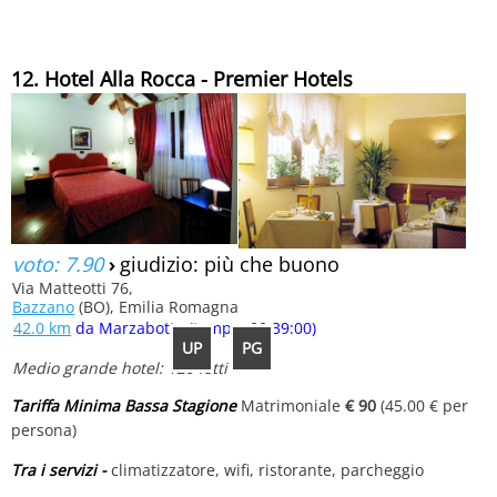
12. Hotel Alla Rocca - Premier Hotels
voto: 7.90
›
giudizio: più che buono
Via Matteotti 76,
Bazzano
(BO), Emilia Romagna
42.0 km
da Marzabotto (tempo: 00:39:00)
UP
PG
Medio grande hotel: 120 letti
Tariffa Minima Bassa Stagione
Matrimoniale
€ 90
(45.00 € per
persona)
Tra i servizi -
climatizzatore, wifi, ristorante, parcheggio