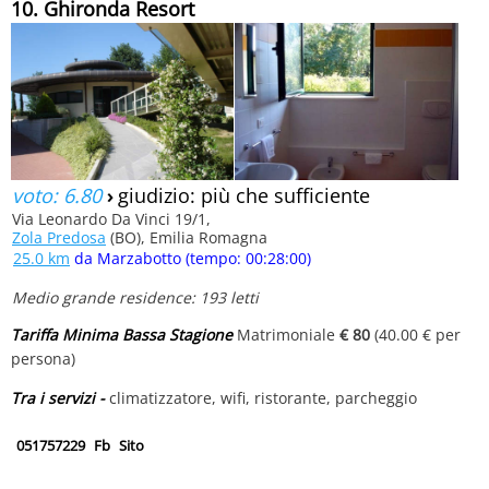
10. Ghironda Resort
voto: 6.80
›
giudizio: più che sufficiente
Via Leonardo Da Vinci 19/1,
Zola Predosa
(BO), Emilia Romagna
25.0 km
da Marzabotto (tempo: 00:28:00)
Medio grande residence: 193 letti
Tariffa Minima Bassa Stagione
Matrimoniale
€ 80
(40.00 € per
persona)
Tra i servizi -
climatizzatore, wifi, ristorante, parcheggio
051757229
Fb
Sito