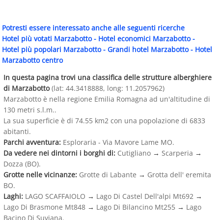
Potresti essere interessato anche alle seguenti ricerche
Hotel più votati Marzabotto
-
Hotel economici Marzabotto
-
Hotel più popolari Marzabotto
-
Grandi hotel Marzabotto
-
Hotel
Marzabotto centro
In questa pagina trovi una classifica delle strutture alberghiere
di Marzabotto
(lat: 44.3418888, long: 11.2057962)
Marzabotto è nella regione Emilia Romagna ad un'altitudine di
130 metri s.l.m..
La sua superficie è di 74.55 km2 con una popolazione di 6833
abitanti.
Parchi avventura:
Esploraria - Via Mavore Lame MO.
Da vedere nei dintorni i borghi di:
Cutigliano
→
Scarperia
→
Dozza (BO).
Grotte nelle vicinanze:
Grotte di Labante
→
Grotta dell' eremita
BO.
Laghi:
LAGO SCAFFAIOLO
→
Lago Di Castel Dell'alpi Mt692
→
Lago Di Brasmone Mt848
→
Lago Di Bilancino Mt255
→
Lago
Bacino Di Suviana.