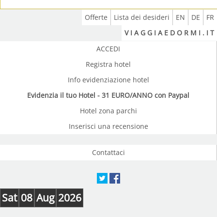
Offerte
Lista dei desideri
EN
DE
FR
V I A G G I A E D O R M I . I T
ACCEDI
Registra hotel
Info evidenziazione hotel
Evidenzia il tuo Hotel - 31 EURO/ANNO con Paypal
Hotel zona parchi
Inserisci una recensione
Contattaci
Sat
08
Aug
2026