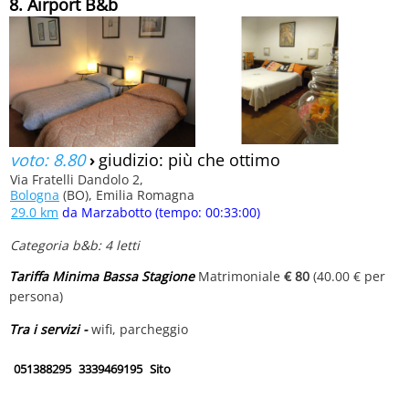
8. Airport B&b
voto: 8.80
›
giudizio: più che ottimo
Via Fratelli Dandolo 2,
Bologna
(BO), Emilia Romagna
29.0 km
da Marzabotto (tempo: 00:33:00)
Categoria b&b: 4 letti
Tariffa Minima Bassa Stagione
Matrimoniale
€ 80
(40.00 € per
persona)
Tra i servizi -
wifi, parcheggio
051388295
3339469195
Sito