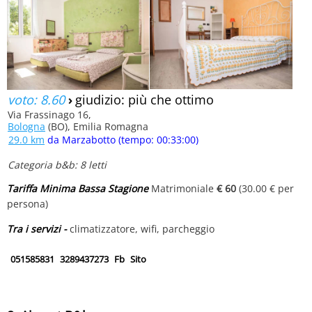
voto: 8.60
›
giudizio: più che ottimo
Via Frassinago 16,
Bologna
(BO), Emilia Romagna
29.0 km
da Marzabotto (tempo: 00:33:00)
Categoria b&b: 8 letti
Tariffa Minima Bassa Stagione
Matrimoniale
€ 60
(30.00 € per
persona)
Tra i servizi -
climatizzatore, wifi, parcheggio
051585831
3289437273
Fb
Sito