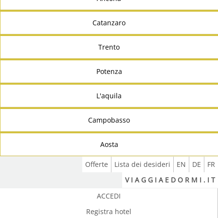
Catanzaro
Trento
Potenza
L'aquila
Campobasso
Aosta
Offerte
Lista dei desideri
EN
DE
FR
V I A G G I A E D O R M I . I T
ACCEDI
Registra hotel