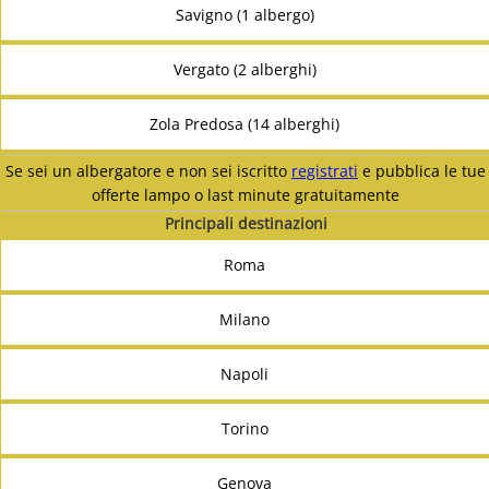
Savigno (1 albergo)
Vergato (2 alberghi)
Zola Predosa (14 alberghi)
Se sei un albergatore e non sei iscritto
registrati
e pubblica le tue
offerte lampo o last minute gratuitamente
Principali destinazioni
Roma
Milano
Napoli
Torino
Genova