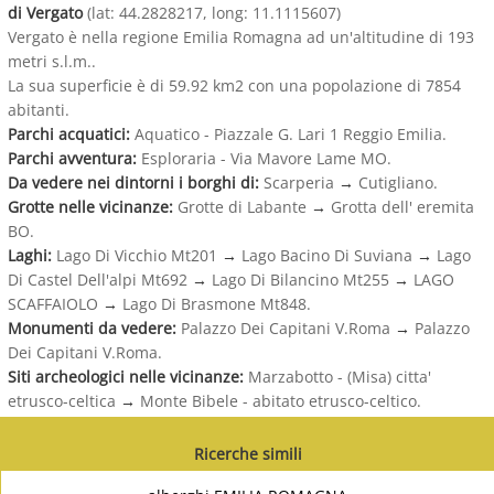
di Vergato
(lat: 44.2828217, long: 11.1115607)
Vergato è nella regione Emilia Romagna ad un'altitudine di 193
metri s.l.m..
La sua superficie è di 59.92 km2 con una popolazione di 7854
abitanti.
Parchi acquatici:
Aquatico - Piazzale G. Lari 1 Reggio Emilia.
Parchi avventura:
Esploraria - Via Mavore Lame MO.
Da vedere nei dintorni i borghi di:
Scarperia
→
Cutigliano.
Grotte nelle vicinanze:
Grotte di Labante
→
Grotta dell' eremita
BO.
Laghi:
Lago Di Vicchio Mt201
→
Lago Bacino Di Suviana
→
Lago
Di Castel Dell'alpi Mt692
→
Lago Di Bilancino Mt255
→
LAGO
SCAFFAIOLO
→
Lago Di Brasmone Mt848.
Monumenti da vedere:
Palazzo Dei Capitani V.Roma
→
Palazzo
Dei Capitani V.Roma.
Siti archeologici nelle vicinanze:
Marzabotto - (Misa) citta'
etrusco-celtica
→
Monte Bibele - abitato etrusco-celtico.
Ricerche simili