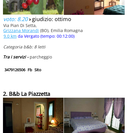
voto: 8.20
›
giudizio: ottimo
Via Pian Di Setta,
Grizzana Morandi
(BO), Emilia Romagna
9.0 km
da Vergato (tempo: 00:12:00)
Categoria b&b: 8 letti
Tra i servizi -
parcheggio
3479126506
Fb
Sito
2. B&b La Piazzetta