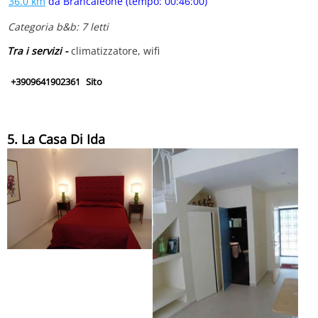
36.0 km
da Brancaleone (tempo: 00:46:00)
Categoria b&b: 7 letti
Tra i servizi -
climatizzatore, wifi
+3909641902361
Sito
5. La Casa Di Ida