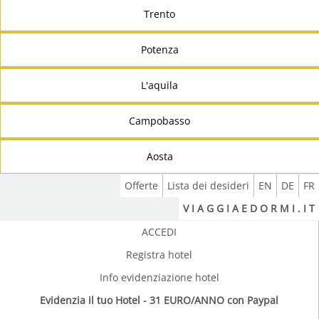
Trento
Potenza
L'aquila
Campobasso
Aosta
Offerte
Lista dei desideri
EN
DE
FR
V I A G G I A E D O R M I . I T
ACCEDI
Registra hotel
Info evidenziazione hotel
Evidenzia il tuo Hotel - 31 EURO/ANNO con Paypal