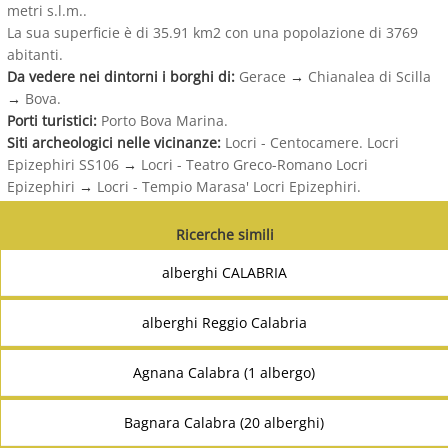
metri s.l.m..
La sua superficie è di 35.91 km2 con una popolazione di 3769
abitanti.
Da vedere nei dintorni i borghi di:
Gerace
→
Chianalea di Scilla
→
Bova.
Porti turistici:
Porto Bova Marina.
Siti archeologici nelle vicinanze:
Locri - Centocamere. Locri
Epizephiri SS106
→
Locri - Teatro Greco-Romano Locri
Epizephiri
→
Locri - Tempio Marasa' Locri Epizephiri.
Ricerche simili
alberghi CALABRIA
alberghi Reggio Calabria
Agnana Calabra (1 albergo)
Bagnara Calabra (20 alberghi)