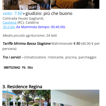
voto: 7.50
›
giudizio: più che buono
Contrada Feudo Gagliardi,
Caulonia
(RC), Calabria
35.0 km
da Mammola (tempo: 00:45:00)
Medio piccolo agriturismo: 24 letti
Tariffa Minima Bassa Stagione
Matrimoniale
€ 80
(40.00 € per
persona)
Tra i servizi -
climatizzatore, ristorante, piscina, parcheggio
3887525642
Fb
Sito
3. Residence Regina