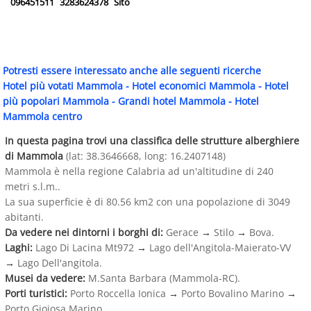
096451511
3283624378
Sito
Potresti essere interessato anche alle seguenti ricerche
Hotel più votati Mammola
-
Hotel economici Mammola
-
Hotel
più popolari Mammola
-
Grandi hotel Mammola
-
Hotel
Mammola centro
In questa pagina trovi una classifica delle strutture alberghiere
di Mammola
(lat: 38.3646668, long: 16.2407148)
Mammola è nella regione Calabria ad un'altitudine di 240
metri s.l.m..
La sua superficie è di 80.56 km2 con una popolazione di 3049
abitanti.
Da vedere nei dintorni i borghi di:
Gerace
→
Stilo
→
Bova.
Laghi:
Lago Di Lacina Mt972
→
Lago dell'Angitola-Maierato-VV
→
Lago Dell'angitola.
Musei da vedere:
M.Santa Barbara (Mammola-RC).
Porti turistici:
Porto Roccella Ionica
→
Porto Bovalino Marino
→
Porto Gioiosa Marino.