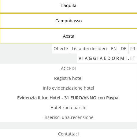
L'aquila
Campobasso
Aosta
Offerte
Lista dei desideri
EN
DE
FR
V I A G G I A E D O R M I . I T
ACCEDI
Registra hotel
Info evidenziazione hotel
Evidenzia il tuo Hotel - 31 EURO/ANNO con Paypal
Hotel zona parchi
Inserisci una recensione
Contattaci