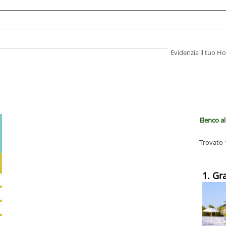
Evidenzia il tuo 
Elenco al
Trovato 1
1. Gr