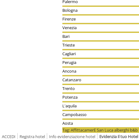
Palermo
Bologna
Firenze
Venezia
Bari
Trieste
Cagliari
Perugia
Ancona
Catanzaro
Trento
Potenza
L'aquila
Campobasso
Aosta
Tag: AffittacamerE San Luca alberghi b&b
ACCEDI
Registra hotel
Info evidenziazione hotel
Evidenzia il tuo Hot