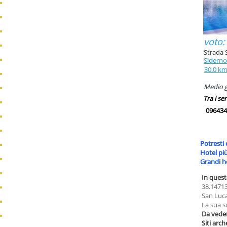
voto:
Strada S
Siderno
30.0 k
Medio g
Tra i ser
096434
Potresti 
Hotel pi
Grandi h
In quest
38.14713
San Luca
La sua s
Da veder
Siti arch