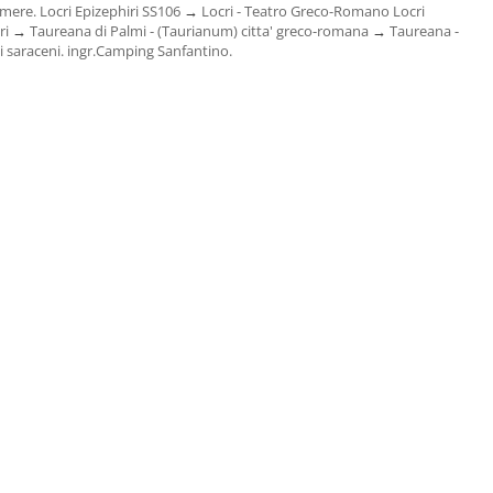
ere. Locri Epizephiri SS106
→
Locri - Teatro Greco-Romano Locri
ri
→
Taureana di Palmi - (Taurianum) citta' greco-romana
→
Taureana -
i saraceni. ingr.Camping Sanfantino.