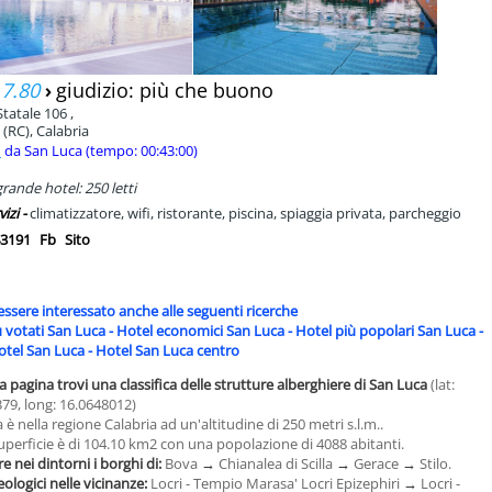
 7.80
›
giudizio: più che buono
tatale 106 ,
(RC), Calabria
m
da San Luca (tempo: 00:43:00)
rande hotel: 250 letti
vizi -
climatizzatore, wifi, ristorante, piscina, spiaggia privata, parcheggio
3191
Fb
Sito
essere interessato anche alle seguenti ricerche
ù votati San Luca
-
Hotel economici San Luca
-
Hotel più popolari San Luca
-
otel San Luca
-
Hotel San Luca centro
a pagina trovi una classifica delle strutture alberghiere di San Luca
(lat:
79, long: 16.0648012)
 è nella regione Calabria ad un'altitudine di 250 metri s.l.m..
uperficie è di 104.10 km2 con una popolazione di 4088 abitanti.
e nei dintorni i borghi di:
Bova
→
Chianalea di Scilla
→
Gerace
→
Stilo.
eologici nelle vicinanze:
Locri - Tempio Marasa' Locri Epizephiri
→
Locri -