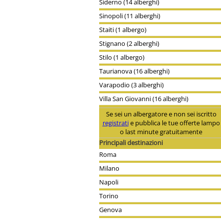
Siderno (14 alberghi)
Sinopoli (11 alberghi)
Staiti (1 albergo)
Stignano (2 alberghi)
Stilo (1 albergo)
Taurianova (16 alberghi)
Varapodio (3 alberghi)
Villa San Giovanni (16 alberghi)
Se sei un albergatore e non sei iscritto
registrati
e pubblica le tue offerte lampo
o last minute gratuitamente
Principali destinazioni
Roma
Milano
Napoli
Torino
Genova