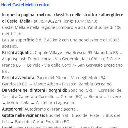
Hotel Castel Mella centro
In questa pagina trovi una classifica delle strutture alberghiere
di Castel Mella
(lat: 45.4962271, long: 10.1416940)
Castel Mella è nella regione Lombardia ad un'altitudine di 106
metri s.l.m..
La sua superficie è di 7.45 km2 con una popolazione di 10803
abitanti.
Parchi acquatici:
Cupole Village - Via Brescia 93 Manerbio BS
→
Acquasplash Franciacorta - Via Generale dalla Chiesa, 3 Corte
Franca BS
→
Le Vele - Via delle Corti 77 San Gervasio Bresciano
BS .
Parchi avventura:
Parco del Pitone - Via degli Alpini 34
Gandosso BG
→
Monte Alben - Passo di Zambla Bergamo.
Da vedere nei dintorni i borghi di:
Soncino (CR)
→
Cornello (dei
Tasso) a Camerata Cornello
→
Gromo (BG)
→
Bienno
→
Lovere
→
Monte Isola
→
Castellaro Lagusello.
Autodromi:
Autodromo di Franciacorta .
Grotte nelle vicinanze:
Bus del frat - Buco del Frate
→
Bus del
fich
→
Buco del Corno Entratico BG .
Laghi:
Lago Moro Val Camonica Mt383
→
Lago D'idro
→
Lago