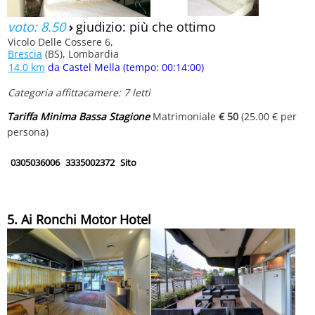
voto: 8.50
›
giudizio: più che ottimo
Vicolo Delle Cossere 6,
Brescia
(BS), Lombardia
14.0 km
da Castel Mella (tempo: 00:14:00)
Categoria affittacamere: 7 letti
Tariffa Minima Bassa Stagione
Matrimoniale
€ 50
(25.00 € per
persona)
0305036006
3335002372
Sito
5. Ai Ronchi Motor Hotel