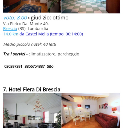
voto: 8.00
›
giudizio: ottimo
Via Pietro Dal Monte 40,
Brescia
(BS), Lombardia
14.0 km
da Castel Mella (tempo: 00:14:00)
Medio piccolo hotel: 40 letti
Tra i servizi -
climatizzatore, parcheggio
030397391
3356754887
Sito
7. Hotel Fiera Di Brescia