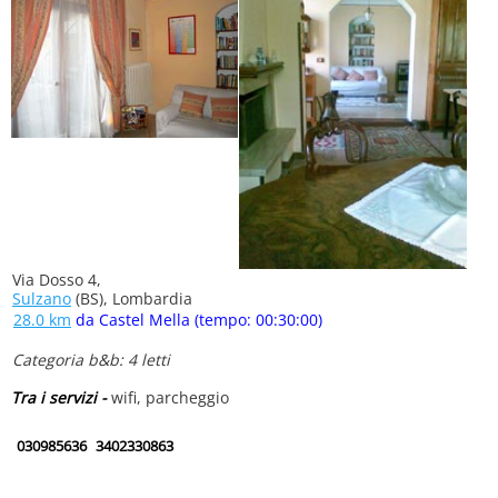
Via Dosso 4,
Sulzano
(BS), Lombardia
28.0 km
da Castel Mella (tempo: 00:30:00)
Categoria b&b: 4 letti
Tra i servizi -
wifi, parcheggio
030985636
3402330863