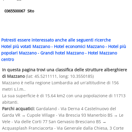
0365500067
Sito
Potresti essere interessato anche alle seguenti ricerche
Hotel più votati Mazzano
-
Hotel economici Mazzano
-
Hotel più
popolari Mazzano
-
Grandi hotel Mazzano
-
Hotel Mazzano
centro
In questa pagina trovi una classifica delle strutture alberghiere
di Mazzano
(lat: 45.5211111, long: 10.3550185)
Mazzano è nella regione Lombardia ad un'altitudine di 156
metri s.l.m..
La sua superficie è di 15.64 km2 con una popolazione di 11713
abitanti.
Parchi acquatici:
Gardaland - Via Derna 4 Castelnuovo del
Garda VR
→
Cupole Village - Via Brescia 93 Manerbio BS
→
Le
Vele - Via delle Corti 77 San Gervasio Bresciano BS
→
Acquasplash Franciacorta - Via Generale dalla Chiesa, 3 Corte