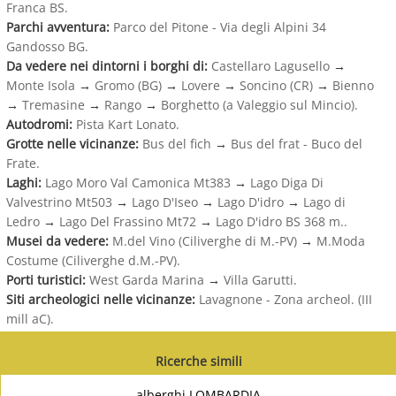
Franca BS.
Parchi avventura:
Parco del Pitone - Via degli Alpini 34
Gandosso BG.
Da vedere nei dintorni i borghi di:
Castellaro Lagusello
→
Monte Isola
→
Gromo (BG)
→
Lovere
→
Soncino (CR)
→
Bienno
→
Tremasine
→
Rango
→
Borghetto (a Valeggio sul Mincio).
Autodromi:
Pista Kart Lonato.
Grotte nelle vicinanze:
Bus del fich
→
Bus del frat - Buco del
Frate.
Laghi:
Lago Moro Val Camonica Mt383
→
Lago Diga Di
Valvestrino Mt503
→
Lago D'Iseo
→
Lago D'idro
→
Lago di
Ledro
→
Lago Del Frassino Mt72
→
Lago D'idro BS 368 m..
Musei da vedere:
M.del Vino (Ciliverghe di M.-PV)
→
M.Moda
Costume (Ciliverghe d.M.-PV).
Porti turistici:
West Garda Marina
→
Villa Garutti.
Siti archeologici nelle vicinanze:
Lavagnone - Zona archeol. (III
mill aC).
Ricerche simili
alberghi LOMBARDIA