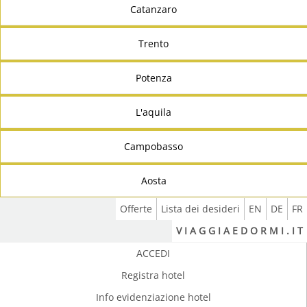
Catanzaro
Trento
Potenza
L'aquila
Campobasso
Aosta
Offerte
Lista dei desideri
EN
DE
FR
V I A G G I A E D O R M I . I T
ACCEDI
Registra hotel
Info evidenziazione hotel