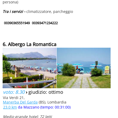
persona)
Tra i servizi -
climatizzatore, parcheggio
00390365551949
00393471234222
6. Albergo La Romantica
voto: 8.30
›
giudizio: ottimo
Via Verdi 21,
Manerba Del Garda
(BS), Lombardia
23.0 km
da Mazzano (tempo: 00:31:00)
Medio grande hotel: 72 letti