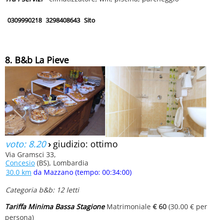
0309990218
3298408643
Sito
8. B&b La Pieve
voto: 8.20
›
giudizio: ottimo
Via Gramsci 33,
Concesio
(BS), Lombardia
30.0 km
da Mazzano (tempo: 00:34:00)
Categoria b&b: 12 letti
Tariffa Minima Bassa Stagione
Matrimoniale
€ 60
(30.00 € per
persona)