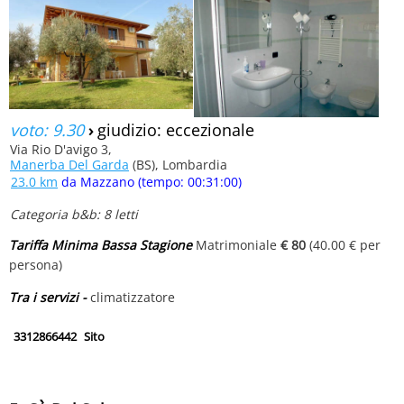
voto: 9.30
›
giudizio: eccezionale
Via Rio D'avigo 3,
Manerba Del Garda
(BS), Lombardia
23.0 km
da Mazzano (tempo: 00:31:00)
Categoria b&b: 8 letti
Tariffa Minima Bassa Stagione
Matrimoniale
€ 80
(40.00 € per
persona)
Tra i servizi -
climatizzatore
3312866442
Sito