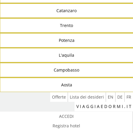
Catanzaro
Trento
Potenza
L'aquila
Campobasso
Aosta
Offerte
Lista dei desideri
EN
DE
FR
V I A G G I A E D O R M I . I T
ACCEDI
Registra hotel