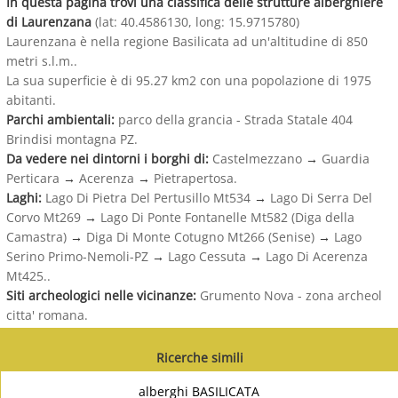
In questa pagina trovi una classifica delle strutture alberghiere
di Laurenzana
(lat: 40.4586130, long: 15.9715780)
Laurenzana è nella regione Basilicata ad un'altitudine di 850
metri s.l.m..
La sua superficie è di 95.27 km2 con una popolazione di 1975
abitanti.
Parchi ambientali:
parco della grancia - Strada Statale 404
Brindisi montagna PZ.
Da vedere nei dintorni i borghi di:
Castelmezzano
→
Guardia
Perticara
→
Acerenza
→
Pietrapertosa.
Laghi:
Lago Di Pietra Del Pertusillo Mt534
→
Lago Di Serra Del
Corvo Mt269
→
Lago Di Ponte Fontanelle Mt582 (Diga della
Camastra)
→
Diga Di Monte Cotugno Mt266 (Senise)
→
Lago
Serino Primo-Nemoli-PZ
→
Lago Cessuta
→
Lago Di Acerenza
Mt425..
Siti archeologici nelle vicinanze:
Grumento Nova - zona archeol
citta' romana.
Ricerche simili
alberghi BASILICATA