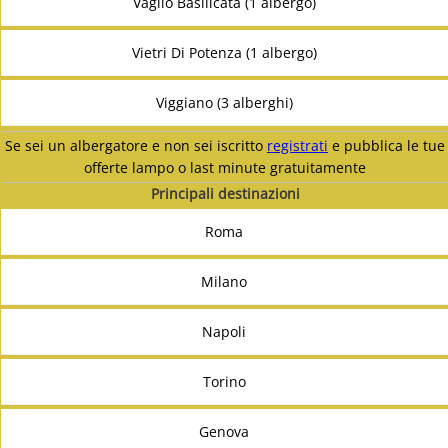
Vaglio Basilicata (1 albergo)
Vietri Di Potenza (1 albergo)
Viggiano (3 alberghi)
Se sei un albergatore e non sei iscritto
registrati
e pubblica le tue
offerte lampo o last minute gratuitamente
Principali destinazioni
Roma
Milano
Napoli
Torino
Genova