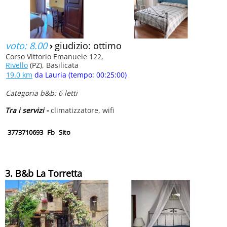
voto: 8.00
›
giudizio: ottimo
Corso Vittorio Emanuele 122,
Rivello
(PZ), Basilicata
19.0 km
da Lauria (tempo: 00:25:00)
Categoria b&b: 6 letti
Tra i servizi -
climatizzatore, wifi
3773710693
Fb
Sito
3. B&b La Torretta