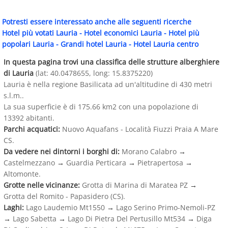
Potresti essere interessato anche alle seguenti ricerche
Hotel più votati Lauria
-
Hotel economici Lauria
-
Hotel più
popolari Lauria
-
Grandi hotel Lauria
-
Hotel Lauria centro
In questa pagina trovi una classifica delle strutture alberghiere
di Lauria
(lat: 40.0478655, long: 15.8375220)
Lauria è nella regione Basilicata ad un'altitudine di 430 metri
s.l.m..
La sua superficie è di 175.66 km2 con una popolazione di
13392 abitanti.
Parchi acquatici:
Nuovo Aquafans - Località Fiuzzi Praia A Mare
CS.
Da vedere nei dintorni i borghi di:
Morano Calabro
→
Castelmezzano
→
Guardia Perticara
→
Pietrapertosa
→
Altomonte.
Grotte nelle vicinanze:
Grotta di Marina di Maratea PZ
→
Grotta del Romito - Papasidero (CS).
Laghi:
Lago Laudemio Mt1550
→
Lago Serino Primo-Nemoli-PZ
→
Lago Sabetta
→
Lago Di Pietra Del Pertusillo Mt534
→
Diga