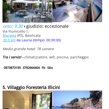
voto: 9.30
›
giudizio: eccezionale
Via Fiumicello 1,
Maratea
(PZ), Basilicata
30.0 km
da Lauria (tempo: 00:30:00)
Medio grande hotel: 78 camere
Tra i servizi -
climatizzatore, wifi, piscina, parcheggio
0973873195
3792664404
Fb
Sito
5. Villaggio Foresteria Illicini