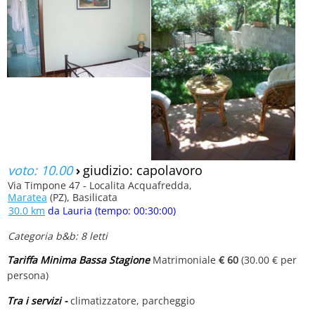
voto: 10.00
›
giudizio: capolavoro
Via Timpone 47 - Localita Acquafredda,
Maratea
(PZ), Basilicata
30.0 km
da Lauria (tempo: 00:30:00)
Categoria b&b: 8 letti
Tariffa Minima Bassa Stagione
Matrimoniale
€ 60
(30.00 € per
persona)
Tra i servizi -
climatizzatore, parcheggio