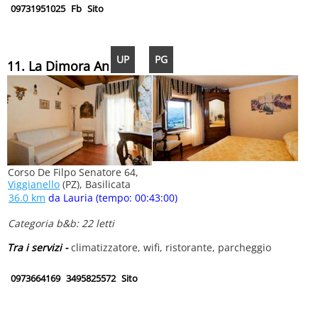
09731951025
Fb
Sito
UP
PG
11. La Dimora Antica
Corso De Filpo Senatore 64,
Viggianello
(PZ), Basilicata
36.0 km
da Lauria (tempo: 00:43:00)
Categoria b&b: 22 letti
Tra i servizi -
climatizzatore, wifi, ristorante, parcheggio
0973664169
3495825572
Sito