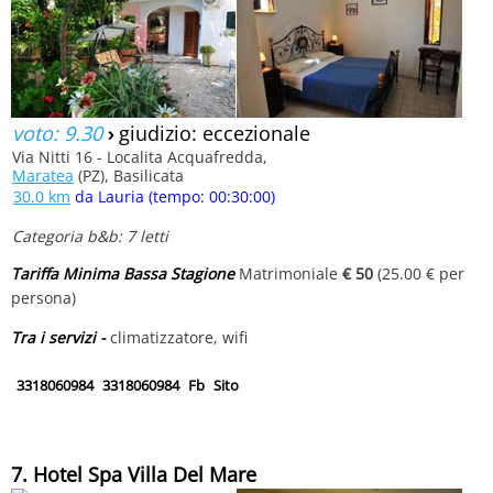
voto: 9.30
›
giudizio: eccezionale
Via Nitti 16 - Localita Acquafredda,
Maratea
(PZ), Basilicata
30.0 km
da Lauria (tempo: 00:30:00)
Categoria b&b: 7 letti
Tariffa Minima Bassa Stagione
Matrimoniale
€ 50
(25.00 € per
persona)
Tra i servizi -
climatizzatore, wifi
3318060984
3318060984
Fb
Sito
7. Hotel Spa Villa Del Mare