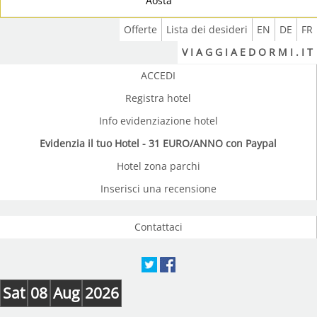
Aosta
Offerte
Lista dei desideri
EN
DE
FR
V I A G G I A E D O R M I . I T
ACCEDI
Registra hotel
Info evidenziazione hotel
Evidenzia il tuo Hotel - 31 EURO/ANNO con Paypal
Hotel zona parchi
Inserisci una recensione
Contattaci
Sat
08
Aug
2026