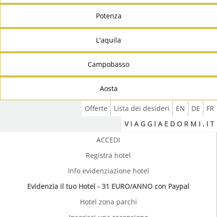
Potenza
L'aquila
Campobasso
Aosta
Offerte
Lista dei desideri
EN
DE
FR
V I A G G I A E D O R M I . I T
ACCEDI
Registra hotel
Info evidenziazione hotel
Evidenzia il tuo Hotel - 31 EURO/ANNO con Paypal
Hotel zona parchi