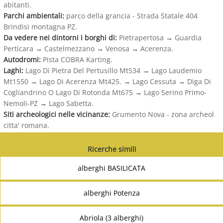
abitanti.
Parchi ambientali:
parco della grancia - Strada Statale 404
Brindisi montagna PZ.
Da vedere nei dintorni i borghi di:
Pietrapertosa
→
Guardia
Perticara
→
Castelmezzano
→
Venosa
→
Acerenza.
Autodromi:
Pista COBRA Karting.
Laghi:
Lago Di Pietra Del Pertusillo Mt534
→
Lago Laudemio
Mt1550
→
Lago Di Acerenza Mt425.
→
Lago Cessuta
→
Diga Di
Cogliandrino O Lago Di Rotonda Mt675
→
Lago Serino Primo-
Nemoli-PZ
→
Lago Sabetta.
Siti archeologici nelle vicinanze:
Grumento Nova - zona archeol
citta' romana.
Ricerche simili
alberghi BASILICATA
alberghi Potenza
Abriola (3 alberghi)