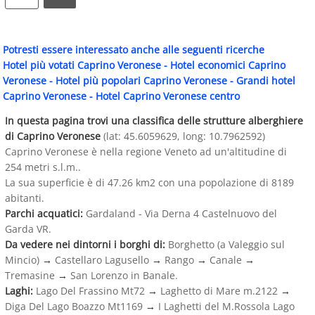
Potresti essere interessato anche alle seguenti ricerche
Hotel più votati Caprino Veronese
-
Hotel economici Caprino
Veronese
-
Hotel più popolari Caprino Veronese
-
Grandi hotel
Caprino Veronese
-
Hotel Caprino Veronese centro
In questa pagina trovi una classifica delle strutture alberghiere
di Caprino Veronese
(lat: 45.6059629, long: 10.7962592)
Caprino Veronese è nella regione Veneto ad un'altitudine di
254 metri s.l.m..
La sua superficie è di 47.26 km2 con una popolazione di 8189
abitanti.
Parchi acquatici:
Gardaland - Via Derna 4 Castelnuovo del
Garda VR.
Da vedere nei dintorni i borghi di:
Borghetto (a Valeggio sul
Mincio)
→
Castellaro Lagusello
→
Rango
→
Canale
→
Tremasine
→
San Lorenzo in Banale.
Laghi:
Lago Del Frassino Mt72
→
Laghetto di Mare m.2122
→
Diga Del Lago Boazzo Mt1169
→
I Laghetti del M.Rossola Lago