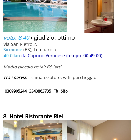
voto: 8.40
›
giudizio: ottimo
Via San Pietro 2,
Sirmione
(BS), Lombardia
40.0 km
da Caprino Veronese (tempo: 00:49:00)
Medio piccolo hotel: 66 letti
Tra i servizi -
climatizzatore, wifi, parcheggio
0309905244
3343863735
Fb
Sito
8. Hotel Ristorante Riel