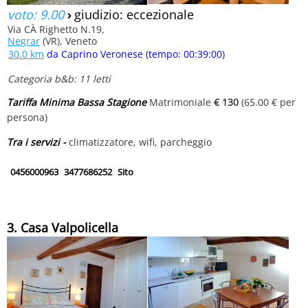
voto: 9.00
›
giudizio: eccezionale
Via CÀ Righetto N.19,
Negrar
(VR), Veneto
30.0 km
da Caprino Veronese (tempo: 00:39:00)
Categoria b&b: 11 letti
Tariffa Minima Bassa Stagione
Matrimoniale
€ 130
(65.00 € per
persona)
Tra i servizi -
climatizzatore, wifi, parcheggio
0456000963
3477686252
Sito
3. Casa Valpolicella