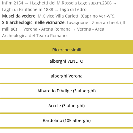
inf.m.2154
→
I Laghetti del M.Rossola Lago sup.m.2306
→
Laghi di Bruffione m.1888
→
Lago di Ledro.
Musei da vedere:
M.Civico Villa Carlotti (Caprino Ver.-VR).
Siti archeologici nelle vicinanze:
Lavagnone - Zona archeol. (III
mill aC)
→
Verona - Arena Romana
→
Verona - Area
Archeologica del Teatro Romano.
Ricerche simili
alberghi VENETO
alberghi Verona
Albaredo D'Adige (3 alberghi)
Arcole (3 alberghi)
Bardolino (105 alberghi)