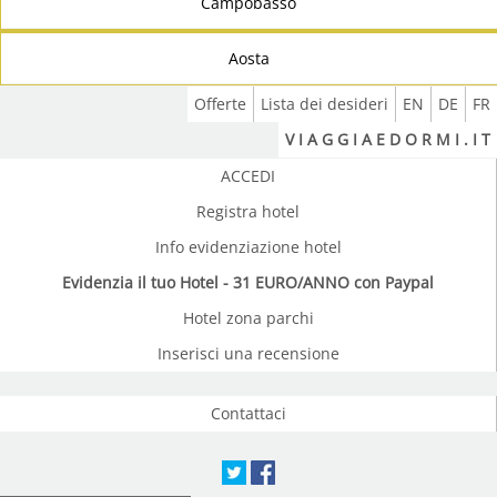
Campobasso
Aosta
Offerte
Lista dei desideri
EN
DE
FR
V I A G G I A E D O R M I . I T
ACCEDI
Registra hotel
Info evidenziazione hotel
Evidenzia il tuo Hotel - 31 EURO/ANNO con Paypal
Hotel zona parchi
Inserisci una recensione
Contattaci