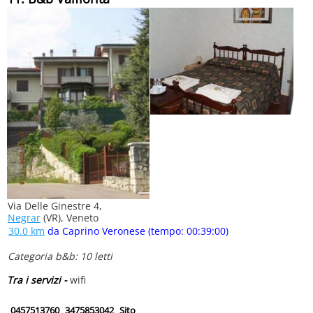
Via Delle Ginestre 4,
Negrar
(VR), Veneto
30.0 km
da Caprino Veronese (tempo: 00:39:00)
Categoria b&b: 10 letti
Tra i servizi -
wifi
0457513760
3475853042
Sito