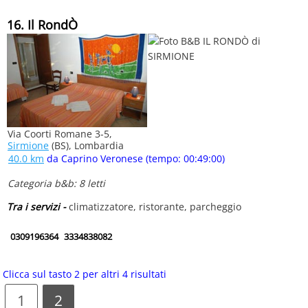
16. Il RondÒ
Via Coorti Romane 3-5,
Sirmione
(BS), Lombardia
40.0 km
da Caprino Veronese (tempo: 00:49:00)
Categoria b&b: 8 letti
Tra i servizi -
climatizzatore, ristorante, parcheggio
0309196364
3334838082
Clicca sul tasto 2 per altri 4 risultati
1
2