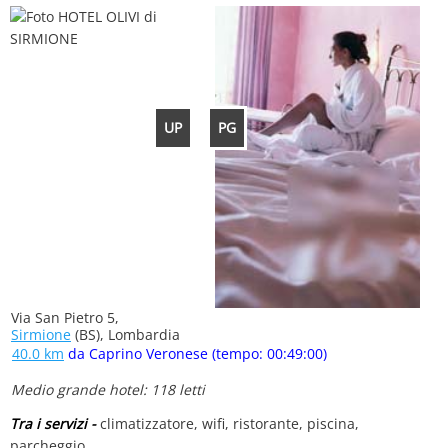
UP
PG
Via San Pietro 5,
Sirmione
(BS), Lombardia
40.0 km
da Caprino Veronese (tempo: 00:49:00)
Medio grande hotel: 118 letti
Tra i servizi -
climatizzatore, wifi, ristorante, piscina,
parcheggio