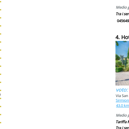
Medio g
Tra i ser
045649
4. Ho
voto:
)
Via San
Sirmio
43.0 k
Medio pi
Tariffa
Tra i ser