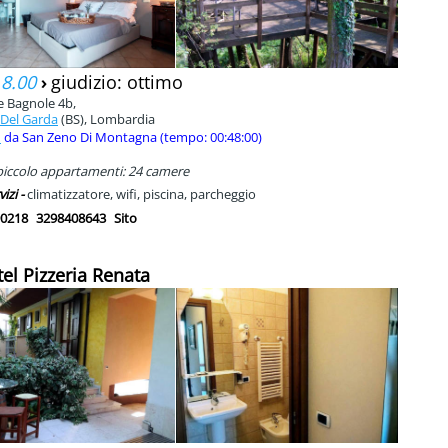
 8.00
›
giudizio: ottimo
le Bagnole 4b,
Del Garda
(BS), Lombardia
m
da San Zeno Di Montagna (tempo: 00:48:00)
iccolo appartamenti: 24 camere
vizi -
climatizzatore, wifi, piscina, parcheggio
0218
3298408643
Sito
tel Pizzeria Renata