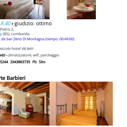
 8.40
›
giudizio: ottimo
Pietro 2,
ne
(BS), Lombardia
m
da San Zeno Di Montagna (tempo: 00:49:00)
ccolo hotel: 66 letti
vizi -
climatizzatore, wifi, parcheggio
5244
3343863735
Fb
Sito
rte Barbieri