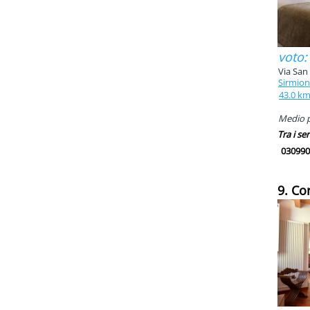
voto:
Via San 
Sirmio
43.0 k
Medio pi
Tra i ser
030990
9. Co