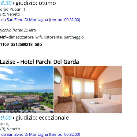
 8.30
›
giudizio: ottimo
como Puccini 1,
VR), Veneto
m
da San Zeno Di Montagna (tempo: 00:32:00)
ccolo hotel: 25 letti
vizi -
climatizzatore, wifi, ristorante, parcheggio
1169
3312689218
Sito
 Lazise - Hotel Parchi Del Garda
 9.00
›
giudizio: eccezionale
sa 16,
VR), Veneto
m
da San Zeno Di Montagna (tempo: 00:32:00)