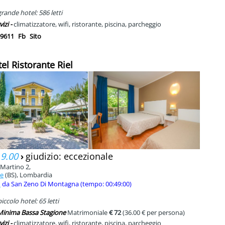
rande hotel: 586 letti
vizi -
climatizzatore, wifi, ristorante, piscina, parcheggio
9611
Fb
Sito
tel Ristorante Riel
 9.00
›
giudizio: eccezionale
 Martino 2,
ne
(BS), Lombardia
m
da San Zeno Di Montagna (tempo: 00:49:00)
ccolo hotel: 65 letti
 Minima Bassa Stagione
Matrimoniale
€ 72
(36.00 € per persona)
vizi -
climatizzatore, wifi, ristorante, piscina, parcheggio