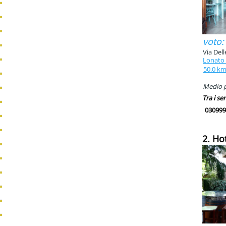
voto:
Via Del
Lonato 
50.0 k
Medio p
Tra i ser
030999
2. Ho