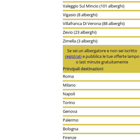
Valeggio Sul Mincio (101 alberghi)
Vigasio (8 alberghi)
Villafranca Di Verona (88 alberghi)
Zevio (23 alberghi)
Zimella (3 alberghi)
Se sei un albergatore e non sei iscritto
registrati
e pubblica le tue offerte lampo
o last minute gratuitamente
Principali destinazioni
Roma
Milano
Napoli
Torino
Genova
Palermo
Bologna
Firenze