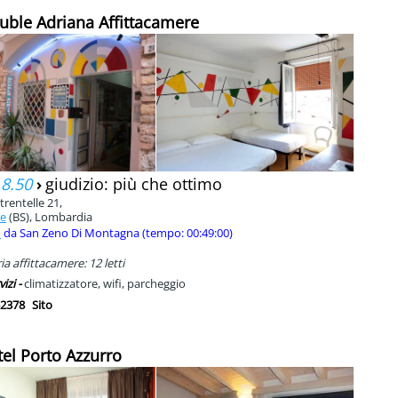
uble Adriana Affittacamere
 8.50
›
giudizio: più che ottimo
trentelle 21,
ne
(BS), Lombardia
m
da San Zeno Di Montagna (tempo: 00:49:00)
a affittacamere: 12 letti
vizi -
climatizzatore, wifi, parcheggio
2378
Sito
tel Porto Azzurro