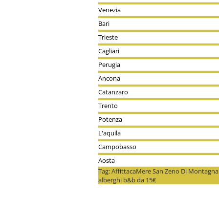
Venezia
Bari
Trieste
Cagliari
Perugia
Ancona
Catanzaro
Trento
Potenza
L'aquila
Campobasso
Aosta
Tag: AffittacaMere San Zeno Di Montagna
alberghi b&b da 15€