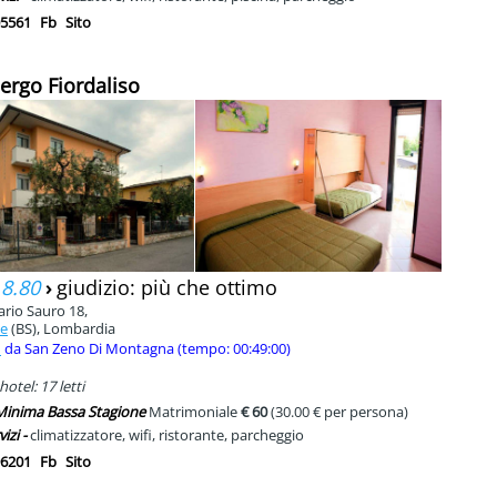
5561
Fb
Sito
bergo Fiordaliso
 8.80
›
giudizio: più che ottimo
ario Sauro 18,
ne
(BS), Lombardia
m
da San Zeno Di Montagna (tempo: 00:49:00)
hotel: 17 letti
 Minima Bassa Stagione
Matrimoniale
€ 60
(30.00 € per persona)
vizi -
climatizzatore, wifi, ristorante, parcheggio
6201
Fb
Sito