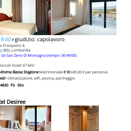
 9.60
›
giudizio: capolavoro
o D'acquisto 4,
ne
(BS), Lombardia
m
da San Zeno Di Montagna (tempo: 00:49:00)
ccolo hotel: 67 letti
 Minima Bassa Stagione
Matrimoniale
€ 90
(45.00 € per persona)
vizi -
climatizzatore, wifi, piscina, parcheggio
4830
Fb
Sito
tel Desiree