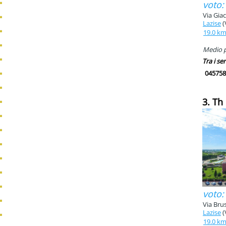
voto:
Via Gia
Lazise
(
19.0 k
Medio pi
Tra i ser
045758
3. Th
voto:
Via Bru
Lazise
(
19.0 k