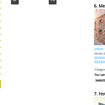
UP
PG
6. Me
voto:
Vicolo S
Sirmio
43.0 k
Categori
Tra i ser
346605
7. Ho