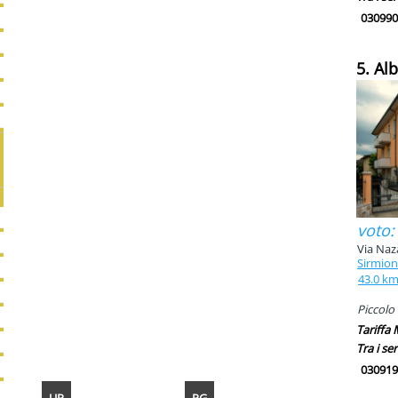
030990
5. Al
voto:
Via Naz
Sirmio
43.0 k
Piccolo 
Tariffa
Tra i ser
030919