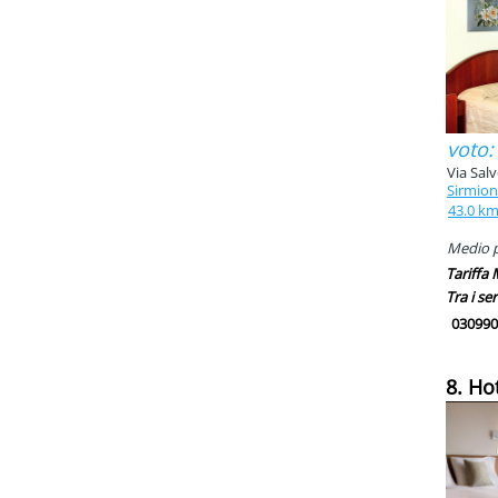
voto:
Via Salv
Sirmio
43.0 k
Medio pi
Tariffa
Tra i ser
030990
8. Ho