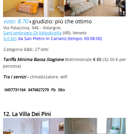
voto: 8.70
›
giudizio: più che ottimo
Via Palazzina, 946 - Volargne,
Sant'ambrogio Di Valpolicella
(VR), Veneto
6.0 km
da San Pietro In Cariano (tempo: 00:08:00)
Categoria b&b: 27 letti
Tariffa Minima Bassa Stagione
Matrimoniale
€ 65
(32.50 € per
persona)
Tra i servizi -
climatizzatore, wifi
0457731164
3476827279
Fb
Sito
12. La Villa Dei Pini