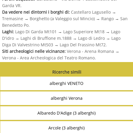
Garda VR.
Da vedere nei dintorni i borghi di:
Castellaro Lagusello
→
Tremasine
→
Borghetto (a Valeggio sul Mincio)
→
Rango
→
San
Benedetto Po.
Laghi:
Lago Di Garda Mt101
→
Lago Superiore Mt18
→
Lago
D'idro
→
Laghi di Bruffione m.1888
→
Lago di Ledro
→
Lago
Diga Di Valvestrino Mt503
→
Lago Del Frassino Mt72.
Siti archeologici nelle vicinanze:
Verona - Arena Romana
→
Verona - Area Archeologica del Teatro Romano.
Ricerche simili
alberghi VENETO
alberghi Verona
Albaredo D'Adige (3 alberghi)
Arcole (3 alberghi)