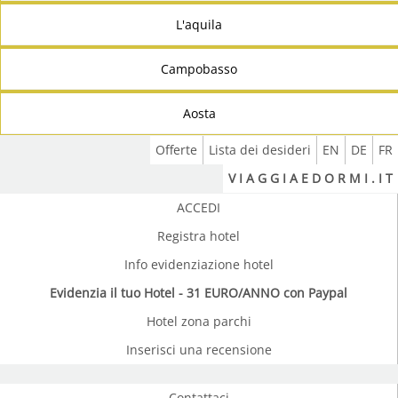
L'aquila
Campobasso
Aosta
Offerte
Lista dei desideri
EN
DE
FR
V I A G G I A E D O R M I . I T
ACCEDI
Registra hotel
Info evidenziazione hotel
Evidenzia il tuo Hotel - 31 EURO/ANNO con Paypal
Hotel zona parchi
Inserisci una recensione
Contattaci