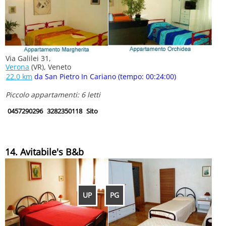
Via Galilei 31,
Verona
(VR), Veneto
22.0 km
da San Pietro In Cariano (tempo: 00:24:00)
Piccolo appartamenti: 6 letti
0457290296
3282350118
Sito
14. Avitabile's B&b
UP
PG