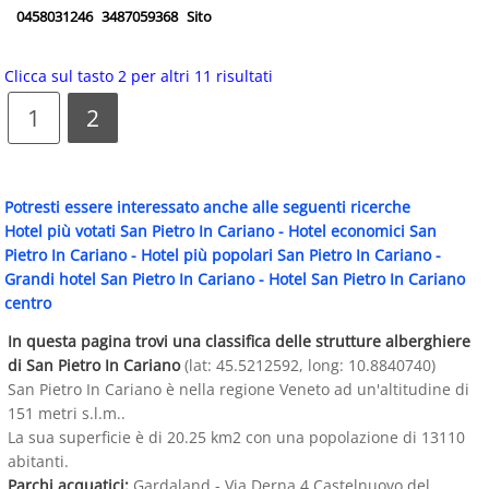
0458031246
3487059368
Sito
Clicca sul tasto 2 per altri 11 risultati
1
2
Potresti essere interessato anche alle seguenti ricerche
Hotel più votati San Pietro In Cariano
-
Hotel economici San
Pietro In Cariano
-
Hotel più popolari San Pietro In Cariano
-
Grandi hotel San Pietro In Cariano
-
Hotel San Pietro In Cariano
centro
In questa pagina trovi una classifica delle strutture alberghiere
di San Pietro In Cariano
(lat: 45.5212592, long: 10.8840740)
San Pietro In Cariano è nella regione Veneto ad un'altitudine di
151 metri s.l.m..
La sua superficie è di 20.25 km2 con una popolazione di 13110
abitanti.
Parchi acquatici:
Gardaland - Via Derna 4 Castelnuovo del