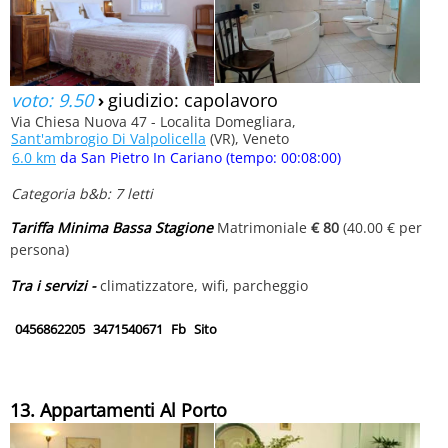
voto: 9.50
›
giudizio: capolavoro
Via Chiesa Nuova 47 - Localita Domegliara,
Sant'ambrogio Di Valpolicella
(VR), Veneto
6.0 km
da San Pietro In Cariano (tempo: 00:08:00)
Categoria b&b: 7 letti
Tariffa Minima Bassa Stagione
Matrimoniale
€ 80
(40.00 € per
persona)
Tra i servizi -
climatizzatore, wifi, parcheggio
0456862205
3471540671
Fb
Sito
13. Appartamenti Al Porto