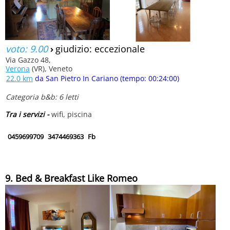
voto: 9.00
›
giudizio: eccezionale
Via Gazzo 48,
Verona
(VR), Veneto
22.0 km
da San Pietro In Cariano (tempo: 00:24:00)
Categoria b&b: 6 letti
Tra i servizi -
wifi, piscina
0459699709
3474469363
Fb
9. Bed & Breakfast Like Romeo