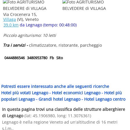
Via Crocenera 15,
Villaga
(VI), Veneto
39.0 km
da Legnago (tempo: 00:48:00)
Piccolo agriturismo: 10 letti
Tra i servizi -
climatizzatore, ristorante, parcheggio
0444886546
3480953780
Fb
Sito
Potresti essere interessato anche alle seguenti ricerche
Hotel più votati Legnago
-
Hotel economici Legnago
-
Hotel più
popolari Legnago
-
Grandi hotel Legnago
-
Hotel Legnago centro
In questa pagina trovi una classifica delle strutture alberghiere
di Legnago
(lat: 45.1906980, long: 11.3076361)
Legnago è nella regione Veneto ad un'altitudine di 16 metri
s.l.m..