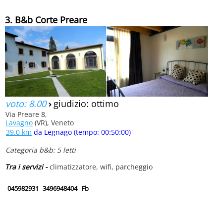
3. B&b Corte Preare
voto: 8.00
›
giudizio: ottimo
Via Preare 8,
Lavagno
(VR), Veneto
39.0 km
da Legnago (tempo: 00:50:00)
Categoria b&b: 5 letti
Tra i servizi -
climatizzatore, wifi, parcheggio
045982931
3496948404
Fb