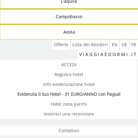
L'aquila
Campobasso
Aosta
Offerte
Lista dei desideri
EN
DE
FR
V I A G G I A E D O R M I . I T
ACCEDI
Registra hotel
Info evidenziazione hotel
Evidenzia il tuo Hotel - 31 EURO/ANNO con Paypal
Hotel zona parchi
Inserisci una recensione
Contattaci