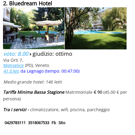
2. Bluedream Hotel
voto: 8.00
›
giudizio: ottimo
Via Orti 7,
Monselice
(PD), Veneto
41.0 km
da Legnago (tempo: 00:47:00)
Medio grande hotel: 146 letti
Tariffa Minima Bassa Stagione
Matrimoniale
€ 90
(45.00 € per
persona)
Tra i servizi -
climatizzatore, wifi, piscina, parcheggio
0429783111
3518067533
Fb
Sito