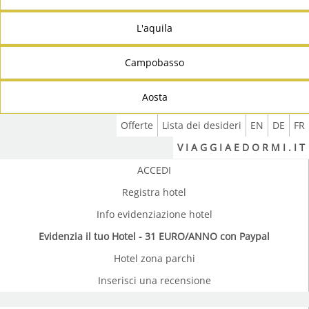
L'aquila
Campobasso
Aosta
Offerte
Lista dei desideri
EN
DE
FR
V I A G G I A E D O R M I . I T
ACCEDI
Registra hotel
Info evidenziazione hotel
Evidenzia il tuo Hotel - 31 EURO/ANNO con Paypal
Hotel zona parchi
Inserisci una recensione