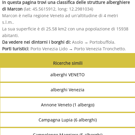
In questa pagina trovi una classifica delle strutture alberghiere
di Marcon
(lat: 45.5615912, long: 12.2981034)
Marcon è nella regione Veneto ad un'altitudine di 4 metri
s.l.m..
La sua superficie è di 25.58 km2 con una popolazione di 15938
abitanti.
Da vedere nei dintorni i borghi di:
Asolo
→
Portobuffola.
Porti turistici:
Porto Venezia Lido
→
Porto Venezia Tronchetto.
Ricerche simili
alberghi VENETO
alberghi Venezia
Annone Veneto (1 albergo)
Campagna Lupia (6 alberghi)
Campolongo Maggiore (5 alberghi)