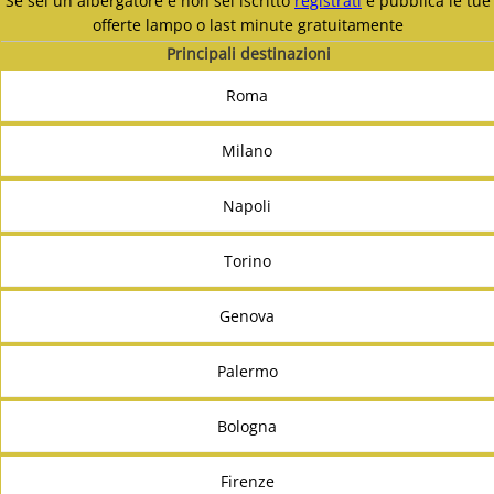
Se sei un albergatore e non sei iscritto
registrati
e pubblica le tue
offerte lampo o last minute gratuitamente
Principali destinazioni
Roma
Milano
Napoli
Torino
Genova
Palermo
Bologna
Firenze